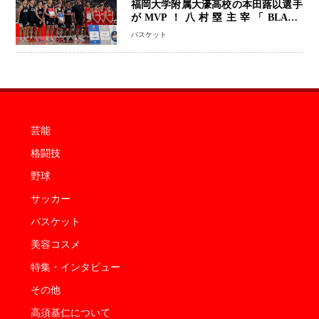
福岡大学附属大濠高校の本田蕗以選手
がMVP！八村塁主宰「BLACK
SAMURAI SUMMIT 2026」で存在
バスケット
感 NBAへの夢へ大きな一歩「自信に
なった」
芸能
格闘技
野球
サッカー
バスケット
美容コスメ
特集・インタビュー
その他
高須基仁について