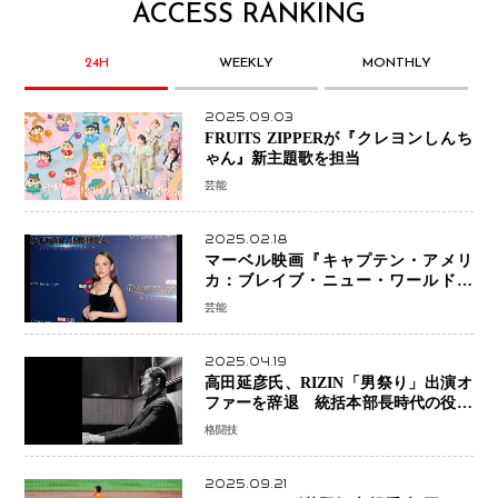
ACCESS RANKING
24H
WEEKLY
MONTHLY
2025.09.03
FRUITS ZIPPERが『クレヨンしんち
ゃん』新主題歌を担当
芸能
2025.02.18
マーベル映画『キャプテン・アメリ
カ：ブレイブ・ニュー・ワールド』
新ブラック・ウィドウ役のシラ・ハー
芸能
スとは！？
2025.04.19
高田延彦氏、RIZIN「男祭り」出演オ
ファーを辞退 統括本部長時代の役目
「すでに終えています」と明言
格闘技
2025.09.21