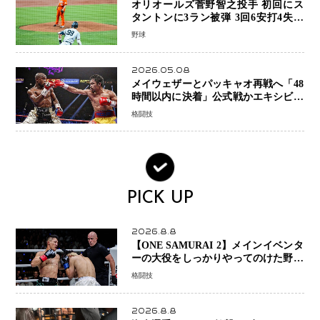
オリオールズ菅野智之投手 初回にス
タントンに3ラン被弾 3回6安打4失点
で降板
野球
2026.05.08
メイウェザーとパッキャオ再戦へ「48
時間以内に決着」公式戦かエキシビシ
ョンか混迷続く
格闘技
PICK UP
2026.8.8
【ONE SAMURAI 2】メインイベンタ
ーの大役をしっかりやってのけた野杁
正明が衝撃のリベンジ！ リウ・メン
格闘技
ヤンを1R・2分59秒KO、左カウンタ
ーで完全決着
2026.8.8