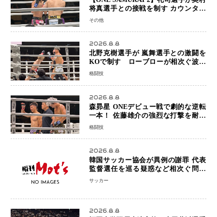
将真選手との接戦を制す カウンター
と正確な打撃で判定勝利
その他
2026.8.8
北野克樹選手が 嵐舞選手との激闘を
KOで制す ローブローが相次ぐ波乱
の展開…涙の勝利「生まれてくる娘の
格闘技
ために750万円を使いたい」
2026.8.8
森昴星 ONEデビュー戦で劇的な逆転
一本！ 佐藤雄介の強烈な打撃を耐え
抜き、リアネイキッドチョークで勝利
格闘技
2026.8.8
韓国サッカー協会が異例の謝罪 代表
監督選任を巡る疑惑など相次ぐ問題
「組織の刷新」誓う
サッカー
2026.8.8