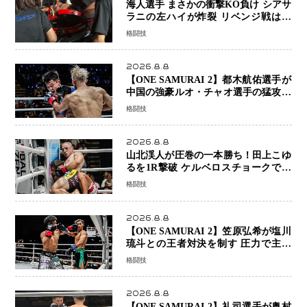
海人選手 まさかの衝撃KO負け シアサ
ラニの左ハイが炸裂 リベンジ戦は一
瞬で決着
格闘技
2026.8.8
【ONE SAMURAI 2】都木航佑選手が
中国の強豪ルオ・チャオ選手の猛攻を
受けながらも的確な攻撃で応戦 最後
格闘技
まで打ち合うも判定でチャオに軍配
2026.8.8
山北渓人が圧巻の一本勝ち！田上こゆ
るを1R撃破 ケルベロスチョークで存
在感を示す
格闘技
2026.8.8
【ONE SAMURAI 2】笠原弘希が塩川
琉斗との王者対決を制す 圧力で主導
権を握り判定勝利
格闘技
2026.8.8
【ONE SAMURAI 2】礼司選手が奥村