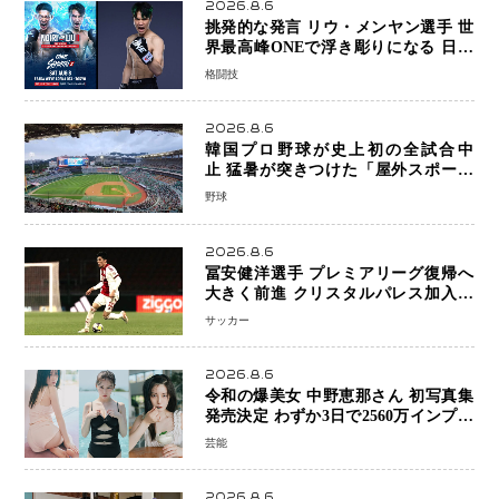
2026.8.6
挑発的な発言 リウ・メンヤン選手 世
界最高峰ONEで浮き彫りになる 日本
キックボクシングが直面する“技術
格闘技
戦”の現在地
2026.8.6
韓国プロ野球が史上初の全試合中
止 猛暑が突きつけた「屋外スポーツ
の限界」 日本発のドーム型施設時代
野球
へ
2026.8.6
冨安健洋選手 プレミアリーグ復帰へ
大きく前進 クリスタルパレス加入目
前 メディカルチェックも通過
サッカー
2026.8.6
令和の爆美女 中野恵那さん 初写真集
発売決定 わずか3日で2560万インプレ
ッションを記録した話題の美貌を凝縮
芸能
2026.8.6