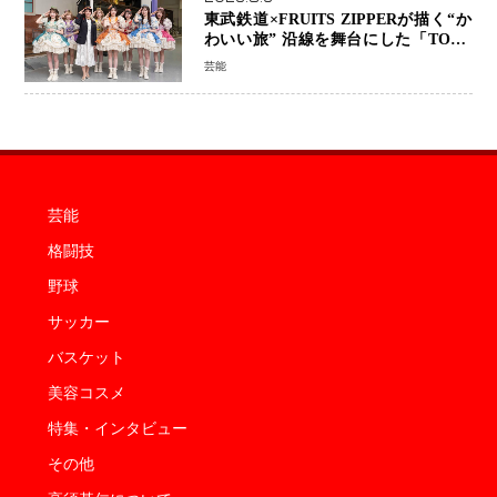
東武鉄道×FRUITS ZIPPERが描く“か
わいい旅” 沿線を舞台にした「TOBU
KAWAII PROJECT」が開幕
芸能
芸能
格闘技
野球
サッカー
バスケット
美容コスメ
特集・インタビュー
その他