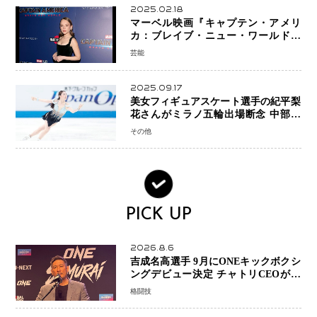
2025.02.18
マーベル映画『キャプテン・アメリ
カ：ブレイブ・ニュー・ワールド』
新ブラック・ウィドウ役のシラ・ハー
芸能
スとは！？
2025.09.17
美女フィギュアスケート選手の紀平梨
花さんがミラノ五輪出場断念 中部選
手権欠場を発表「安全最優先の判断」
その他
PICK UP
2026.8.6
吉成名高選手 9月にONEキックボクシ
ングデビュー決定 チャトリCEOがサ
プライズ発表 2カ月連続参戦へ
格闘技