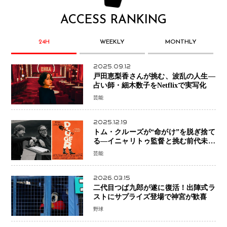
ACCESS RANKING
24H
WEEKLY
MONTHLY
2025.09.12
戸田恵梨香さんが挑む、波乱の人生―
占い師・細木数子をNetflixで実写化
芸能
2025.12.19
トム・クルーズが“命がけ”を脱ぎ捨て
る―イニャリトゥ監督と挑む前代未聞
の大惨事コメディ「DIGGER ディガ
芸能
ー」始動
2026.03.15
二代目つば九郎が遂に復活！出陣式ラ
ストにサプライズ登場で神宮が歓喜
野球