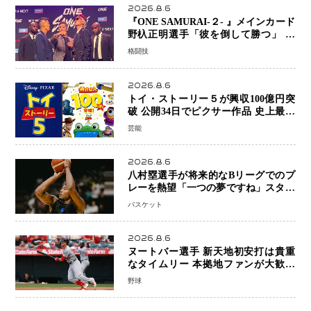
2026.8.6
『ONE SAMURAI-２- 』メインカード
野杁正明選手「彼を倒して勝つ」 リ
ウ・メンヤンとの因縁に決着へ 再起
格闘技
を懸けたONEフェザー級トーナメント
初戦
2026.8.6
トイ・ストーリー５が興収100億円突
破 公開34日でピクサー作品 史上最速
日本歴代シリーズ最高更新も目前
芸能
2026.8.6
八村塁選手が将来的なBリーグでのプ
レーを熱望「一つの夢ですね」スター
帰還がリーグ価値を押し上げる可能性
バスケット
2026.8.6
ヌートバー選手 新天地初安打は貴重
なタイムリー 本拠地ファンが大歓声
笑顔で歓喜
野球