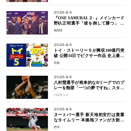
2026.8.6
『ONE SAMURAI-２- 』メインカード
野杁正明選手「彼を倒して勝つ」 リ
ウ・メンヤンとの因縁に決着へ 再起
格闘技
を懸けたONEフェザー級トーナメント
初戦
2026.8.6
トイ・ストーリー５が興収100億円突
破 公開34日でピクサー作品 史上最速
日本歴代シリーズ最高更新も目前
芸能
2026.8.6
八村塁選手が将来的なBリーグでのプ
レーを熱望「一つの夢ですね」スター
帰還がリーグ価値を押し上げる可能性
バスケット
2026.8.6
ヌートバー選手 新天地初安打は貴重
なタイムリー 本拠地ファンが大歓声
笑顔で歓喜
野球