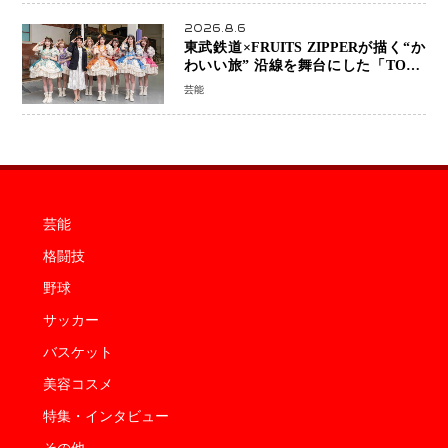
2026.8.6
東武鉄道×FRUITS ZIPPERが描く“か
わいい旅” 沿線を舞台にした「TOBU
KAWAII PROJECT」が開幕
芸能
芸能
格闘技
野球
サッカー
バスケット
美容コスメ
特集・インタビュー