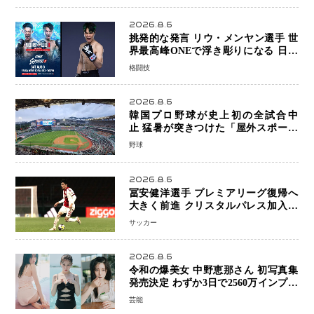
2026.8.6
挑発的な発言 リウ・メンヤン選手 世
界最高峰ONEで浮き彫りになる 日本
キックボクシングが直面する“技術
格闘技
戦”の現在地
2026.8.6
韓国プロ野球が史上初の全試合中
止 猛暑が突きつけた「屋外スポーツ
の限界」 日本発のドーム型施設時代
野球
へ
2026.8.6
冨安健洋選手 プレミアリーグ復帰へ
大きく前進 クリスタルパレス加入目
前 メディカルチェックも通過
サッカー
2026.8.6
令和の爆美女 中野恵那さん 初写真集
発売決定 わずか3日で2560万インプレ
ッションを記録した話題の美貌を凝縮
芸能