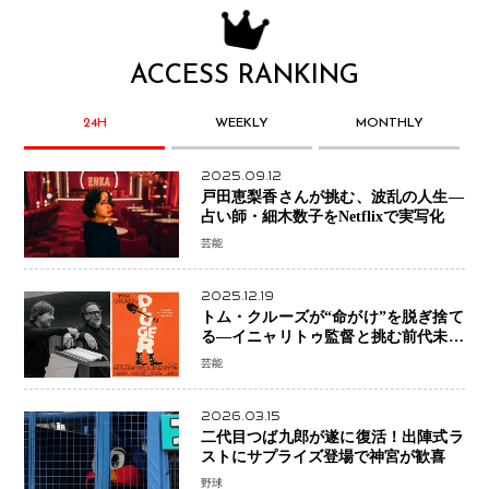
ACCESS RANKING
24H
WEEKLY
MONTHLY
2025.09.12
戸田恵梨香さんが挑む、波乱の人生―
占い師・細木数子をNetflixで実写化
芸能
2025.12.19
トム・クルーズが“命がけ”を脱ぎ捨て
る―イニャリトゥ監督と挑む前代未聞
の大惨事コメディ「DIGGER ディガ
芸能
ー」始動
2026.03.15
二代目つば九郎が遂に復活！出陣式ラ
ストにサプライズ登場で神宮が歓喜
野球