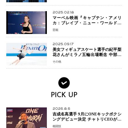
2025.02.18
マーベル映画『キャプテン・アメリ
カ：ブレイブ・ニュー・ワールド』
新ブラック・ウィドウ役のシラ・ハー
芸能
スとは！？
2025.09.17
美女フィギュアスケート選手の紀平梨
花さんがミラノ五輪出場断念 中部選
手権欠場を発表「安全最優先の判断」
その他
PICK UP
2026.8.6
吉成名高選手 9月にONEキックボクシ
ングデビュー決定 チャトリCEOがサ
プライズ発表 2カ月連続参戦へ
格闘技