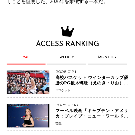
くことを証明した、2026年を象徴する一本だ。
ACCESS RANKING
24H
WEEKLY
MONTHLY
2026.01.14
高校バスケット ウインターカップ優
勝のPG榎木璃旺（えのき・りお）が
プロの現場へ―。
バスケット
2025.02.18
マーベル映画『キャプテン・アメリ
カ：ブレイブ・ニュー・ワールド』
新ブラック・ウィドウ役のシラ・ハー
芸能
スとは！？