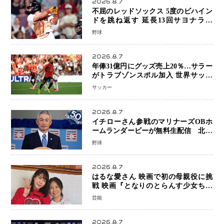
2026.8.7
不屈のレッドソックス 5度のビハイン
ドを跳ね返す 延長13回サヨナラ勝
ち 吉田正尚選手も2安打1打点で貢献 4
野球
得点以上は驚異の28連勝
2026.8.7
年俸31億円にグッズ売上20％…サラー
がトラブゾンスポル加入 世界サッカ
ーは「五大リーグ一強」から新時代へ
サッカー
2026.8.7
イチローさん参戦のマリナーズOBホ
ームランダービーが無料生配信 北米
ならではの“魅せる興行”に世界が注目
野球
2026.8.7
はるな愛さん 映画で初の母親役に挑
戦 映画『となりのとらんす少女ちゃ
ん』11月7日公開 未来の自分との対話
芸能
を描く注目作
2026.8.7