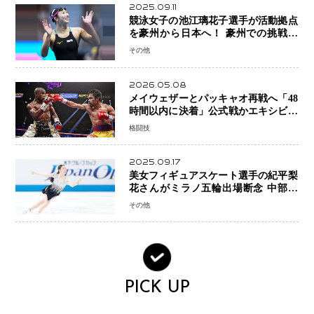
2025.09.11
競泳女子の池江璃花子選手が活動拠点
を豪州から日本へ！ 豪州での挑戦を
糧に、28年ロサンゼルス五輪へ再始動
その他
2026.05.08
メイウェザーとパッキャオ再戦へ「48
時間以内に決着」公式戦かエキシビシ
ョンか混迷続く
格闘技
2025.09.17
美女フィギュアスケート選手の紀平梨
花さんがミラノ五輪出場断念 中部選
手権欠場を発表「安全最優先の判断」
その他
PICK UP