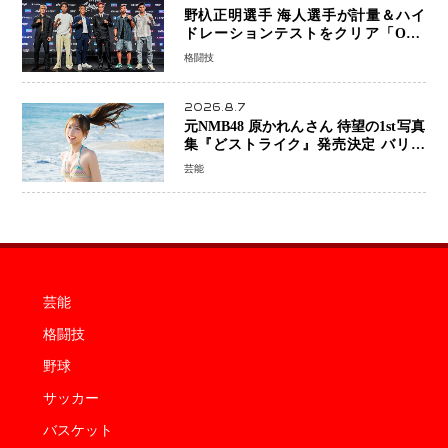
野杁正明選手 海人選手が計量＆ハイ
ドレーションテストをクリア「ONE
SAMURAI 2」決戦へ万全の準備整う
格闘技
2026.8.7
元NMB48 原かれんさん 待望の1st写真
集『どストライク』発売決定 バリで
魅せる25歳の新境地
芸能
芸能
格闘技
野球
サッカー
バスケット