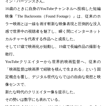
イン・パーソンズさん。
16歳のときに自身のYouTubeチャンネルへ投稿した短編
映像『The Backrooms（Found Footage）』は、従来のホ
ラー映画とは一線を画す斬新な映像表現と圧倒的な没入
感で世界中の視聴者を魅了し、瞬く間にインターネット
カルチャーを代表する作品へと成長した。
そして17歳で映画化が始動し、19歳で長編作品の撮影を
敢行。
YouTubeクリエイターから世界的映画監督へ。従来の
「映画監督は映画界で経験を積んで生まれる」という固
定概念を覆し、デジタル世代ならではの自由な発想と映
像センスで、
新たな時代のクリエイター像を提示した。
その勢いは数字にも表れている。