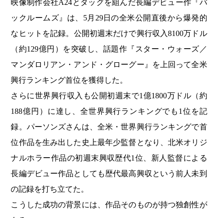
映像制作会社A24とタッグを組んだ長編デビュー作『バ
ックルームズ』は、5月29日の全米公開直後から爆発的
なヒットを記録。公開初週末だけで興行収入8100万ドル
（約129億円）を突破し、話題作『スター・ウォーズ／
マンダロリアン・アンド・グローグー』を上回って全米
興行ランキング首位を獲得した。
さらに世界興行収入も公開初週末で1億1800万ドル（約
188億円）に達し、全世界興行ランキングでも1位を記
録。パーソンズさんは、全米・世界興行ランキングで首
位作品を生み出した史上最年少監督となり、北米オリジ
ナルホラー作品の初週末興収歴代1位、新人監督による
長編デビュー作品としても歴代最高興収という前人未到
の記録を打ち立てた。
こうした成功の背景には、作品そのものが持つ独創性が