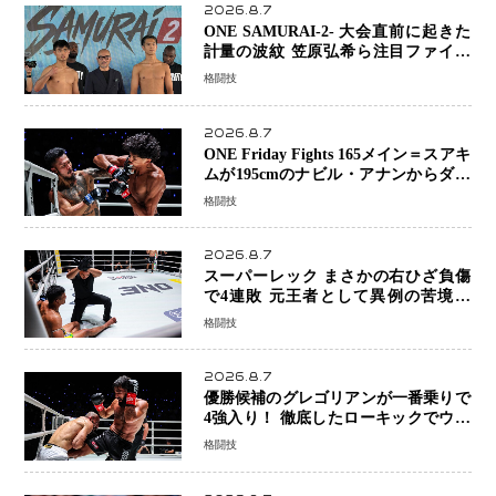
2026.8.7
ONE SAMURAI-2- 大会直前に起きた
計量の波紋 笠原弘希ら注目ファイタ
ーは契約体重で決戦へ、山本歩夢と平
格闘技
山諒選手戦は中止に
2026.8.7
ONE Friday Fights 165メイン＝スアキ
ムが195cmのナビル・アナンからダウ
ン奪取！猛反撃を耐え抜き判定勝利、
格闘技
8連勝を達成
2026.8.7
スーパーレック まさかの右ひざ負傷
で4連敗 元王者として異例の苦境…
「アクシデント」でも消えない危険信
格闘技
号
2026.8.7
優勝候補のグレゴリアンが一番乗りで
4強入り！ 徹底したローキックでウス
ビャンを攻略、判定勝利
格闘技