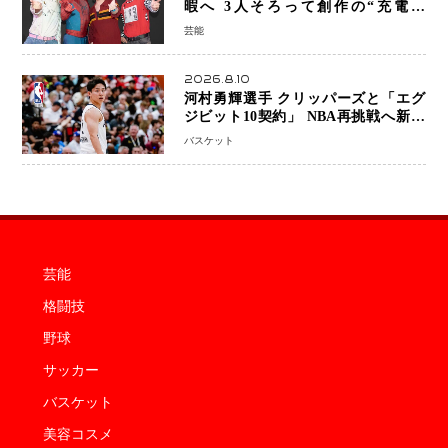
暇へ 3人そろって創作の“充電期
間”「自分らしいインプットを」
芸能
2026.8.10
河村勇輝選手 クリッパーズと「エグ
ジビット10契約」 NBA再挑戦へ新た
な一歩、八村塁選手との共闘にも期待
バスケット
芸能
格闘技
野球
サッカー
バスケット
美容コスメ