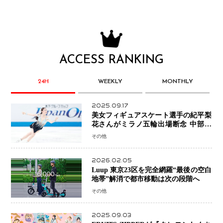
ACCESS RANKING
24H
WEEKLY
MONTHLY
2025.09.17
美女フィギュアスケート選手の紀平梨
花さんがミラノ五輪出場断念 中部選
手権欠場を発表「安全最優先の判断」
その他
2026.02.05
Luup 東京23区を完全網羅“最後の空白
地帯”解消で都市移動は次の段階へ
その他
2025.09.03