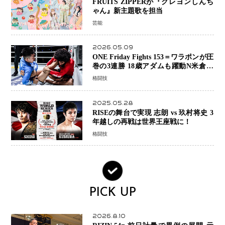
FRUITS ZIPPERが『クレヨンしんち
ゃん』新主題歌を担当
芸能
2026.05.09
ONE Friday Fights 153＝ワラポンが圧
巻の3連勝 18歳アダムも躍動N米倉大
貴選手は悲願のONE初勝利
格闘技
2025.05.28
RISEの舞台で実現 志朗 vs 玖村将史 3
年越しの再戦は世界王座戦に！
格闘技
PICK UP
2026.8.10