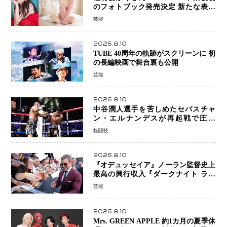
のフォトブック発売決定 新たな表現
者としての“今”を凝縮
芸能
2026.8.10
TUBE 40周年の軌跡がスクリーンに 初
の長編映画で舞台裏も公開
芸能
2026.8.10
中谷潤人選手を苦しめたセバスチャ
ン・エルナンデスが再起戦で圧巻
KO 2回で相手を沈める…次戦は亀田
格闘技
京之介
2026.8.10
『オデュッセイア』ノーラン監督史上
最高の興行収入『ダークナイト ライ
ジング』超え、世界で11億ドル突破
芸能
2026.8.10
Mrs. GREEN APPLE 約1カ月の夏季休