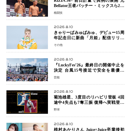
RIZIN.54= 前日計量で異例の展開 元
Bellator王者パッチー・ミックスら2人
が体重超過…秋元強真―クレベルは両
格闘技
者クリアで決戦へ
2026.8.10
きゃりーぱみゅぱみゅ、デビュー15周
年記念日に新曲「月姫」配信リリー
ス 自身初の主催フェス「PAMYU
その他
FES」も開催
2026.8.10
『LuckyFes’26』最終日の開催中止を
決定 台風15号接近で安全を最優先
「苦渋の判断」
芸能
2026.8.10
菊池雄星、3度目のリハビリ登板 4回
途中4失点も7奪三振 復帰へ実戦登板
を重ねる
野球
2026.8.10
植村あかりさん Juice=Juice卒業後初