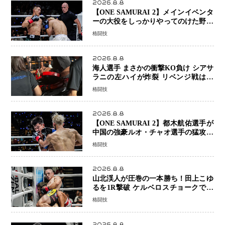
2026.8.8
【ONE SAMURAI 2】メインイベンタ
ーの大役をしっかりやってのけた野杁
正明が衝撃のリベンジ！ リウ・メン
格闘技
ヤンを1R・2分59秒KO、左カウンタ
ーで完全決着
2026.8.8
海人選手 まさかの衝撃KO負け シアサ
ラニの左ハイが炸裂 リベンジ戦は一
瞬で決着
格闘技
2026.8.8
【ONE SAMURAI 2】都木航佑選手が
中国の強豪ルオ・チャオ選手の猛攻を
受けながらも的確な攻撃で応戦 最後
格闘技
まで打ち合うも判定でチャオに軍配
2026.8.8
山北渓人が圧巻の一本勝ち！田上こゆ
るを1R撃破 ケルベロスチョークで存
在感を示す
格闘技
2026.8.8