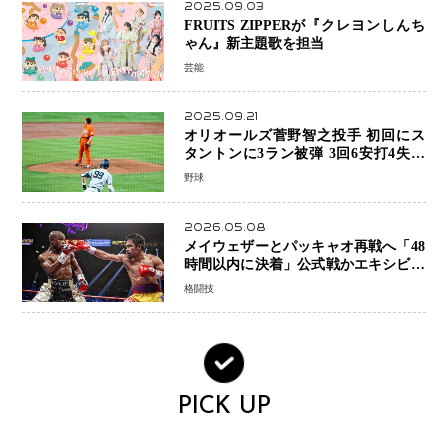
2025.09.03
FRUITS ZIPPERが『クレヨンしんち
ゃん』新主題歌を担当
芸能
2025.09.21
オリオールズ菅野智之投手 初回にス
タントンに3ラン被弾 3回6安打4失点
で降板
野球
2026.05.08
メイウェザーとパッキャオ再戦へ「48
時間以内に決着」公式戦かエキシビシ
ョンか混迷続く
格闘技
PICK UP