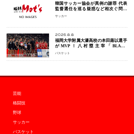
韓国サッカー協会が異例の謝罪 代表
監督選任を巡る疑惑など相次ぐ問題
「組織の刷新」誓う
サッカー
2026.8.8
福岡大学附属大濠高校の本田蕗以選手
がMVP！八村塁主宰「BLACK
SAMURAI SUMMIT 2026」で存在
バスケット
感 NBAへの夢へ大きな一歩「自信に
なった」
芸能
格闘技
野球
サッカー
バスケット