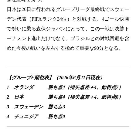
日本は26日に行われるグループリーグ最終戦でスウェー
デン代表（FIFAランク34位）と対戦する。4ゴール快勝
で勢いに乗る森保ジャパンにとって、この一戦は決勝ト
ーナメント進出だけでなく、ブラジルとの対戦回避を含
めた今後の戦いを左右する極めて重要な90分となる。
【グループF順位表】（2026年6月21日現在）
1 オランダ 勝ち点4（得失点差＋4、総得点7）
2 日本 勝ち点4（得失点差＋4、総得点6）
3 スウェーデン 勝ち点3
4 チュニジア 勝ち点0