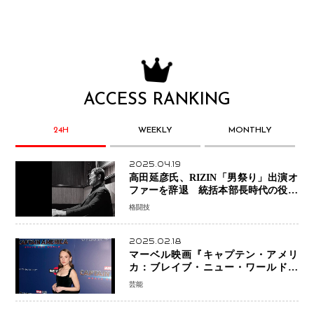
ACCESS RANKING
24H
WEEKLY
MONTHLY
2025.04.19
高田延彦氏、RIZIN「男祭り」出演オ
ファーを辞退 統括本部長時代の役目
「すでに終えています」と明言
格闘技
2025.02.18
マーベル映画『キャプテン・アメリ
カ：ブレイブ・ニュー・ワールド』
新ブラック・ウィドウ役のシラ・ハー
芸能
スとは！？