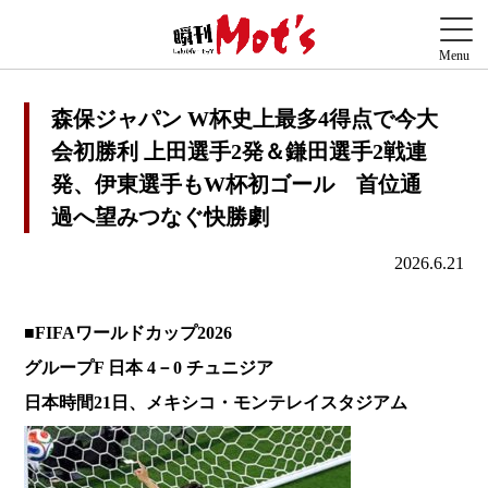
森保ジャパン W杯史上最多4得点で今大
会初勝利 上田選手2発＆鎌田選手2戦連
発、伊東選手もW杯初ゴール 首位通
過へ望みつなぐ快勝劇
2026.6.21
■FIFAワールドカップ2026
グループF 日本 4－0 チュニジア
日本時間21日、メキシコ・モンテレイスタジアム