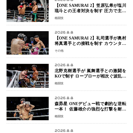
【ONE SAMURAI 2】笠原弘希が塩川
琉斗との王者対決を制す 圧力で主導
権を握り判定勝利
格闘技
2026.8.8
【ONE SAMURAI 2】礼司選手が奥村
将真選手との接戦を制す カウンター
と正確な打撃で判定勝利
その他
2026.8.8
北野克樹選手が 嵐舞選手との激闘を
KOで制す ローブローが相次ぐ波乱の
展開…涙の勝利「生まれてくる娘のた
格闘技
めに750万円を使いたい」
2026.8.8
森昴星 ONEデビュー戦で劇的な逆転
一本！ 佐藤雄介の強烈な打撃を耐え
抜き、リアネイキッドチョークで勝利
格闘技
2026.8.8