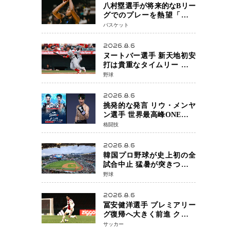
八村塁選手が将来的なBリー
グでのプレーを熱望「一つ
の夢ですね」スター帰還が
バスケット
リーグ価値を押し上げる可
能性
2026.8.6
ヌートバー選手 新天地初安
打は貴重なタイムリー 本拠
地ファンが大歓声 笑顔で歓
野球
喜
2026.8.6
挑発的な発言 リウ・メンヤ
ン選手 世界最高峰ONEで浮
き彫りになる 日本キックボ
格闘技
クシングが直面する“技術
戦”の現在地
2026.8.6
韓国プロ野球が史上初の全
試合中止 猛暑が突きつけた
「屋外スポーツの限界」 日
野球
本発のドーム型施設時代へ
2026.8.6
冨安健洋選手 プレミアリー
グ復帰へ大きく前進 クリス
タルパレス加入目前 メディ
サッカー