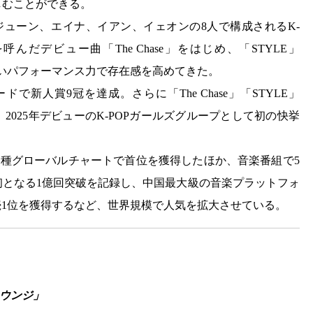
しむことができる。
テラ、ジューン、エイナ、イアン、イェオンの8人で構成されるK-
だデビュー曲「The Chase」をはじめ、「STYLE」
と高いパフォーマンス力で存在感を高めてきた。
で新人賞9冠を達成。さらに「The Chase」「STYLE」
破し、2025年デビューのK-POPガールズグループとして初の快挙
は、各種グローバルチャートで首位を獲得したほか、音楽番組で5
初となる1億回突破を記録し、中国最大級の音楽プラットフォ
連続1位を獲得するなど、世界規模で人気を拡大させている。
Aラウンジ」