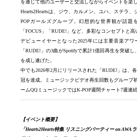
を通じて他のユーザーと交流しながらイベントを楽
Hearts2Heartsは、ジウ、カルメン、ユハ、ス
POPガールズグループ。幻想的な世界観が話題を呼ん
「FOCUS」「RUDE!」など、多彩なコンセプト
デビューイヤーとなった2025年には主要音楽アワード
「RUDE!」の3曲がSpotifyで累計1億回再生を突
を成し遂げた。
中でも2026年2月にリリースされた「RUDE!」
冠を達成。ミュージックビデオ再生回数もグループ
ームQQミュージックではK-POP週間チャート7週
【イベント概要】
「Hearts2Hearts特集 リスニングパーティー on AW