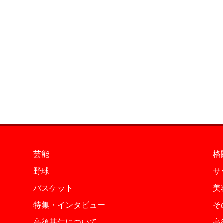
芸能
格
野球
サ
バスケット
美
特集・インタビュー
そ
高須基仁について
高