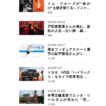
トム・クルーズが“命が
け”を脱ぎ捨てる―イニャリ
トゥ監督と挑む前代未聞の
芸能
大惨事コメディ「DIGGER
ディガー」始動
2025.09.12
戸田恵梨香さんが挑む、波
乱の人生―占い師・細木数
子をNetflixで実写化
芸能
2025.09.17
美女フィギュアスケート選
手の紀平梨花さんがミラノ
五輪出場断念 中部選手権欠
その他
場を発表「安全最優先の判
断」
2025.11.10
トヨタ、9代目「ハイラック
ス」をタイで世界初公開
電動化戦略の象徴となる
その他
BEVモデルを初設定
2026.01.28
冬季五輪直前でユッタ・リ
ールダムが見せた「完成
形」転倒と涙を越えて─ミラ
その他