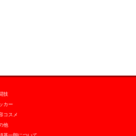
闘技
ッカー
容コスメ
の他
須基一朗について