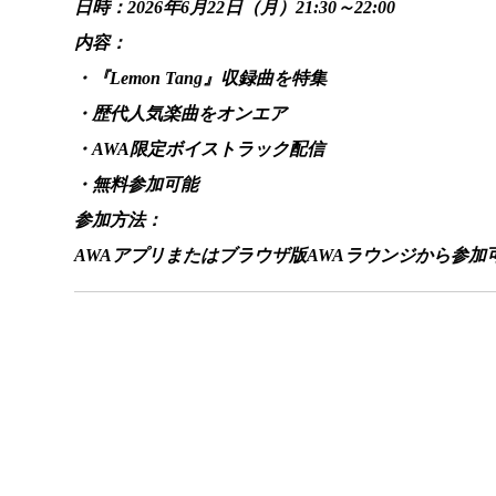
日時：2026年6月22日（月）21:30～22:00
内容：
・『Lemon Tang』収録曲を特集
・歴代人気楽曲をオンエア
・AWA限定ボイストラック配信
・無料参加可能
参加方法：
AWAアプリまたはブラウザ版AWAラウンジから参加