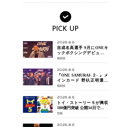
ノで金を狙うオランダ女王
の現在地
PICK UP
2026.8.6
吉成名高選手 9月にONEキ
ックボクシングデビュー決
定 チャトリCEOがサプライ
格闘技
ズ発表 2カ月連続参戦へ
2026.8.6
『ONE SAMURAI-２- 』メ
インカード 野杁正明選手
「彼を倒して勝つ」 リウ・
格闘技
メンヤンとの因縁に決着へ
再起を懸けたONEフェザー
2026.8.6
級トーナメント初戦
トイ・ストーリー５が興収
100億円突破 公開34日でピク
サー作品 史上最速 日本歴代
芸能
シリーズ最高更新も目前
2026.8.6