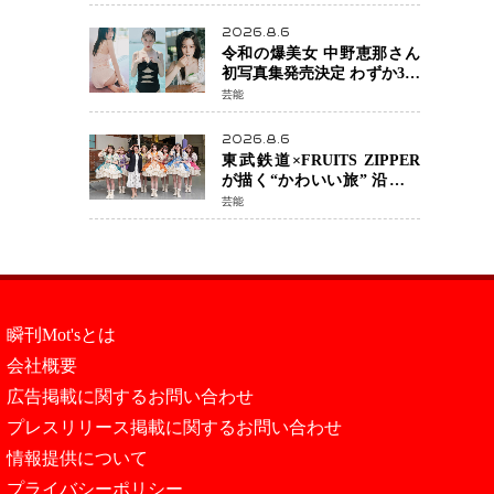
カルチェックも通過
2026.8.6
令和の爆美女 中野恵那さん
初写真集発売決定 わずか3日
で2560万インプレッション
芸能
を記録した話題の美貌を凝
縮
2026.8.6
東武鉄道×FRUITS ZIPPER
が描く“かわいい旅” 沿線を
舞台にした「TOBU KAWAII
芸能
PROJECT」が開幕
瞬刊Mot'sとは
会社概要
広告掲載に関するお問い合わせ
プレスリリース掲載に関するお問い合わせ
情報提供について
プライバシーポリシー