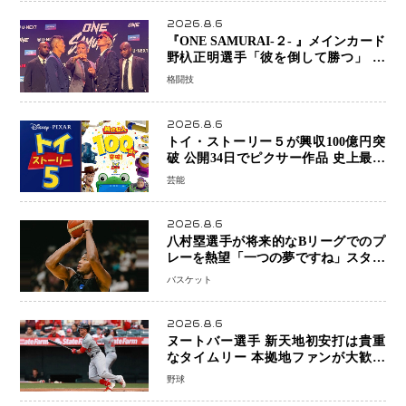
2026.8.6
『ONE SAMURAI-２- 』メインカード
野杁正明選手「彼を倒して勝つ」 リ
ウ・メンヤンとの因縁に決着へ 再起
格闘技
を懸けたONEフェザー級トーナメント
初戦
2026.8.6
トイ・ストーリー５が興収100億円突
破 公開34日でピクサー作品 史上最速
日本歴代シリーズ最高更新も目前
芸能
2026.8.6
八村塁選手が将来的なBリーグでのプ
レーを熱望「一つの夢ですね」スター
帰還がリーグ価値を押し上げる可能性
バスケット
2026.8.6
ヌートバー選手 新天地初安打は貴重
なタイムリー 本拠地ファンが大歓声
笑顔で歓喜
野球