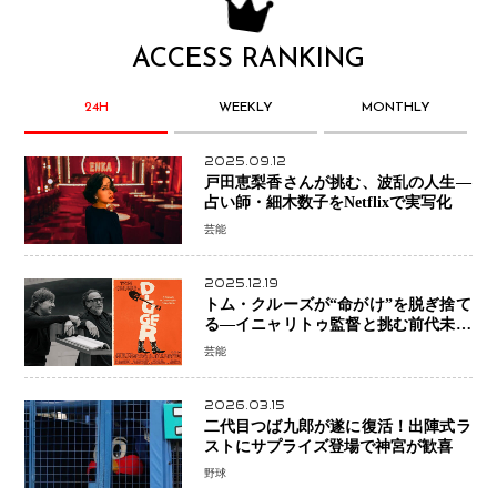
ACCESS RANKING
24H
WEEKLY
MONTHLY
2025.09.12
戸田恵梨香さんが挑む、波乱の人生―
占い師・細木数子をNetflixで実写化
芸能
2025.12.19
トム・クルーズが“命がけ”を脱ぎ捨て
る―イニャリトゥ監督と挑む前代未聞
の大惨事コメディ「DIGGER ディガ
芸能
ー」始動
2026.03.15
二代目つば九郎が遂に復活！出陣式ラ
ストにサプライズ登場で神宮が歓喜
野球