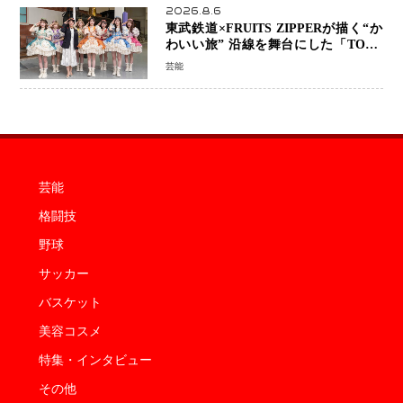
2026.8.6
東武鉄道×FRUITS ZIPPERが描く“か
わいい旅” 沿線を舞台にした「TOBU
KAWAII PROJECT」が開幕
芸能
芸能
格闘技
野球
サッカー
バスケット
美容コスメ
特集・インタビュー
その他