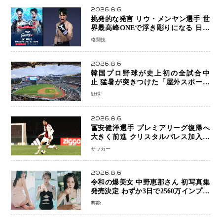
2026.8.6
挑発的な発言 リウ・メンヤン選手 世
界最高峰ONEで浮き彫りになる 日本
キックボクシングが直面する“技術
格闘技
戦”の現在地
2026.8.6
韓国プロ野球が史上初の全試合中
止 猛暑が突きつけた「屋外スポーツ
の限界」 日本発のドーム型施設時代
野球
へ
2026.8.6
冨安健洋選手 プレミアリーグ復帰へ
大きく前進 クリスタルパレス加入目
前 メディカルチェックも通過
サッカー
2026.8.6
令和の爆美女 中野恵那さん 初写真集
発売決定 わずか3日で2560万インプレ
ッションを記録した話題の美貌を凝縮
芸能