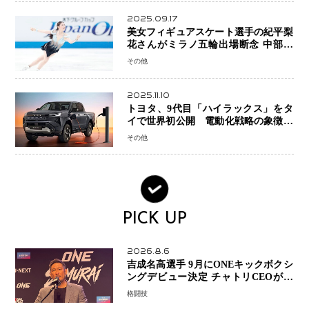
2025.09.17
美女フィギュアスケート選手の紀平梨
花さんがミラノ五輪出場断念 中部選
手権欠場を発表「安全最優先の判断」
その他
2025.11.10
トヨタ、9代目「ハイラックス」をタ
イで世界初公開 電動化戦略の象徴と
なるBEVモデルを初設定
その他
PICK UP
2026.8.6
吉成名高選手 9月にONEキックボクシ
ングデビュー決定 チャトリCEOがサ
プライズ発表 2カ月連続参戦へ
格闘技