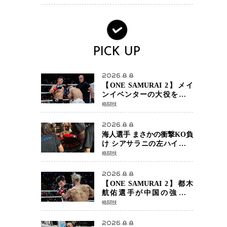
ンか混迷続く
PICK UP
2026.8.8
【ONE SAMURAI 2】メイ
ンイベンターの大役をしっ
かりやってのけた野杁正明
格闘技
が衝撃のリベンジ！ リ
ウ・メンヤンを1R・2分59秒
2026.8.8
KO、左カウンターで完全決
海人選手 まさかの衝撃KO負
着
け シアサラニの左ハイが炸
裂 リベンジ戦は一瞬で決着
格闘技
2026.8.8
【ONE SAMURAI 2】都木
航佑選手が中国の強豪ル
オ・チャオ選手の猛攻を受
格闘技
けながらも的確な攻撃で応
戦 最後まで打ち合うも判
2026.8.8