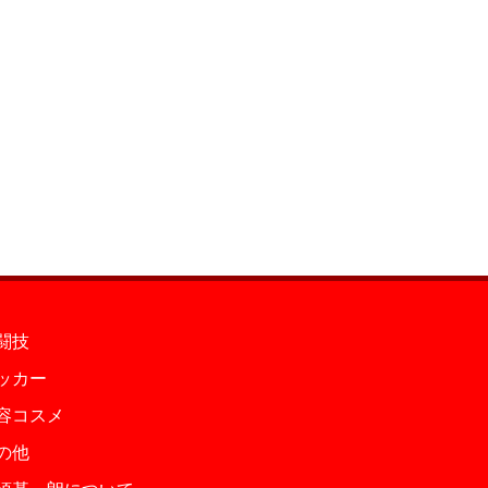
闘技
ッカー
容コスメ
の他