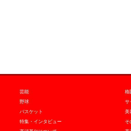
芸能
格
野球
サ
バスケット
美
特集・インタビュー
そ