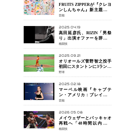
FRUITS ZIPPERが『クレヨ
ンしんちゃん』新主題歌を
担当
芸能
2025.04.19
高田延彦氏、RIZIN「男祭
り」出演オファーを辞退
統括本部長時代の役目「す
格闘技
でに終えています」と明言
2025.09.21
オリオールズ菅野智之投手
初回にスタントンに3ラン被
弾 3回6安打4失点で降板
野球
2025.02.18
マーベル映画『キャプテ
ン・アメリカ：ブレイブ・
ニュー・ワールド』 新ブラ
芸能
ック・ウィドウ役のシラ・
ハースとは！？
2026.05.08
メイウェザーとパッキャオ
再戦へ「48時間以内に決
着」公式戦かエキシビショ
格闘技