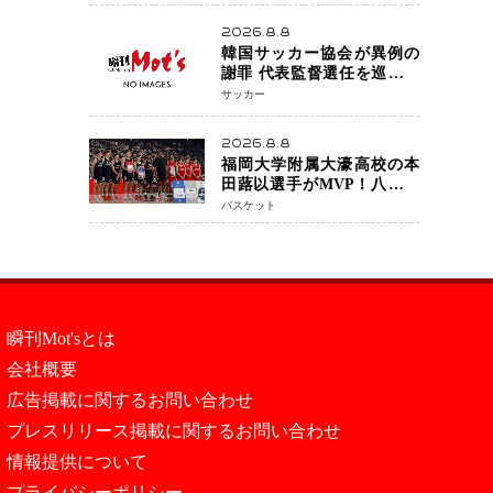
アネイキッドチョークで勝
利
2026.8.8
韓国サッカー協会が異例の
謝罪 代表監督選任を巡る疑
惑など相次ぐ問題「組織の
サッカー
刷新」誓う
2026.8.8
福岡大学附属大濠高校の本
田蕗以選手がMVP！八村塁
主宰「BLACK SAMURAI
バスケット
SUMMIT 2026」で存在感
NBAへの夢へ大きな一歩
「自信になった」
瞬刊Mot'sとは
会社概要
広告掲載に関するお問い合わせ
プレスリリース掲載に関するお問い合わせ
情報提供について
プライバシーポリシー