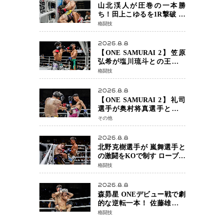
定でチャオに軍配
山北渓人が圧巻の一本勝
ち！田上こゆるを1R撃破 ケ
ルベロスチョークで存在感
格闘技
を示す
2026.8.8
【ONE SAMURAI 2】笠原
弘希が塩川琉斗との王者対
決を制す 圧力で主導権を握
格闘技
り判定勝利
2026.8.8
【ONE SAMURAI 2】礼司
選手が奥村将真選手との接
戦を制す カウンターと正確
その他
な打撃で判定勝利
2026.8.8
北野克樹選手が 嵐舞選手と
の激闘をKOで制す ローブロ
ーが相次ぐ波乱の展開…涙
格闘技
の勝利「生まれてくる娘の
ために750万円を使いたい」
2026.8.8
森昴星 ONEデビュー戦で劇
的な逆転一本！ 佐藤雄介の
強烈な打撃を耐え抜き、リ
格闘技