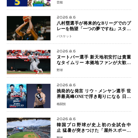
日本歴代シリーズ最高更新も目前
芸能
2026.8.6
八村塁選手が将来的なBリーグでのプ
レーを熱望「一つの夢ですね」スター
帰還がリーグ価値を押し上げる可能性
バスケット
2026.8.6
ヌートバー選手 新天地初安打は貴重
なタイムリー 本拠地ファンが大歓声
笑顔で歓喜
野球
2026.8.6
挑発的な発言 リウ・メンヤン選手 世
界最高峰ONEで浮き彫りになる 日本
キックボクシングが直面する“技術
格闘技
戦”の現在地
2026.8.6
韓国プロ野球が史上初の全試合中
止 猛暑が突きつけた「屋外スポーツ
の限界」 日本発のドーム型施設時代
野球