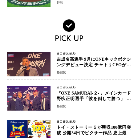
解説【2026年大会】
野球
PICK UP
2026.8.6
吉成名高選手 9月にONEキックボクシ
ングデビュー決定 チャトリCEOがサ
プライズ発表 2カ月連続参戦へ
格闘技
2026.8.6
『ONE SAMURAI-２- 』メインカード
野杁正明選手「彼を倒して勝つ」 リ
ウ・メンヤンとの因縁に決着へ 再起
格闘技
を懸けたONEフェザー級トーナメント
初戦
2026.8.6
トイ・ストーリー５が興収100億円突
破 公開34日でピクサー作品 史上最速