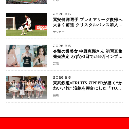
へ
2026.8.6
冨安健洋選手 プレミアリーグ復帰へ
大きく前進 クリスタルパレス加入目
前 メディカルチェックも通過
サッカー
2026.8.6
令和の爆美女 中野恵那さん 初写真集
発売決定 わずか3日で2560万インプレ
ッションを記録した話題の美貌を凝縮
芸能
2026.8.6
東武鉄道×FRUITS ZIPPERが描く“か
わいい旅” 沿線を舞台にした「TOBU
KAWAII PROJECT」が開幕
芸能