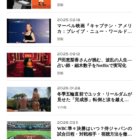
の大惨事コメディ「DIGGER ディガ
芸能
ー」始動
2025.02.18
マーベル映画『キャプテン・アメリ
カ：ブレイブ・ニュー・ワールド』
新ブラック・ウィドウ役のシラ・ハー
芸能
スとは！？
2025.09.12
戸田恵梨香さんが挑む、波乱の人生―
占い師・細木数子をNetflixで実写化
芸能
2026.01.28
冬季五輪直前でユッタ・リールダムが
見せた「完成形」転倒と涙を越えて─
ミラノで金を狙うオランダ女王の現在
その他
地
2026.03.11
WBC準々決勝はいつ？侍ジャパンの
試合日程・対戦相手・視聴方法を徹底