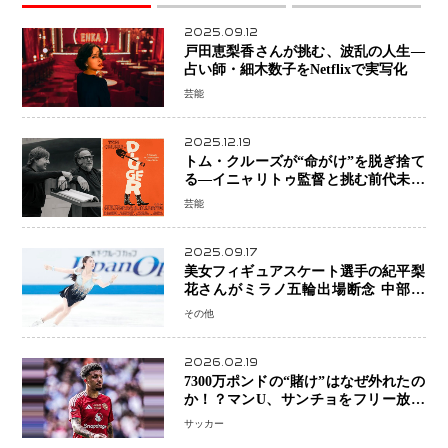
2025.09.12
戸田恵梨香さんが挑む、波乱の人生―
占い師・細木数子をNetflixで実写化
芸能
2025.12.19
トム・クルーズが“命がけ”を脱ぎ捨て
る―イニャリトゥ監督と挑む前代未聞
の大惨事コメディ「DIGGER ディガ
芸能
ー」始動
2025.09.17
美女フィギュアスケート選手の紀平梨
花さんがミラノ五輪出場断念 中部選
手権欠場を発表「安全最優先の判断」
その他
2026.02.19
7300万ポンドの“賭け”はなぜ外れたの
か！？マンU、サンチョをフリー放出
へ・・・補強戦略の転換点に
サッカー