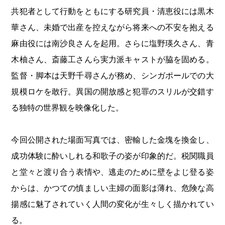
共犯者として行動をともにする研究員・清恵役には黒木
華さん、未婚で出産を控えながら将来への不安を抱える
麻由役には南沙良さんを起用。さらに塩野瑛久さん、青
木柚さん、斎藤工さんら実力派キャストが脇を固める。
監督・脚本は天野千尋さんが務め、シンガポールでの大
規模ロケを敢行。異国の開放感と犯罪のスリルが交錯す
る独特の世界観を映像化した。
今回公開された場面写真では、密輸した金塊を換金し、
成功体験に酔いしれる和歌子の姿が印象的だ。税関職員
と堂々と渡り合う表情や、逃走のために壁をよじ登る姿
からは、かつての慎ましい主婦の面影は薄れ、危険な高
揚感に魅了されていく人間の変化が生々しく描かれてい
る。