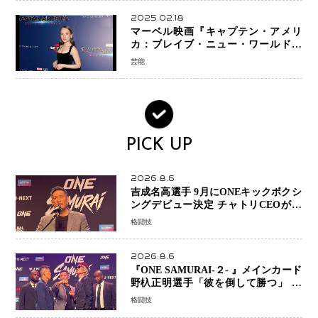
2025.02.18
マーベル映画『キャプテン・アメリ
カ：ブレイブ・ニュー・ワールド』
新ブラック・ウィドウ役のシラ・ハー
芸能
スとは！？
PICK UP
2026.8.6
吉成名高選手 9月にONEキックボクシ
ングデビュー決定 チャトリCEOがサ
プライズ発表 2カ月連続参戦へ
格闘技
2026.8.6
『ONE SAMURAI-２- 』メインカード
野杁正明選手「彼を倒して勝つ」 リ
ウ・メンヤンとの因縁に決着へ 再起
格闘技
を懸けたONEフェザー級トーナメント