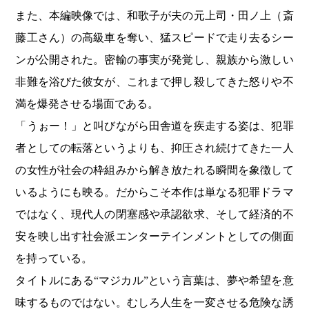
また、本編映像では、和歌子が夫の元上司・田ノ上（斎
藤工さん）の高級車を奪い、猛スピードで走り去るシー
ンが公開された。密輸の事実が発覚し、親族から激しい
非難を浴びた彼女が、これまで押し殺してきた怒りや不
満を爆発させる場面である。
「うぉー！」と叫びながら田舎道を疾走する姿は、犯罪
者としての転落というよりも、抑圧され続けてきた一人
の女性が社会の枠組みから解き放たれる瞬間を象徴して
いるようにも映る。だからこそ本作は単なる犯罪ドラマ
ではなく、現代人の閉塞感や承認欲求、そして経済的不
安を映し出す社会派エンターテインメントとしての側面
を持っている。
タイトルにある“マジカル”という言葉は、夢や希望を意
味するものではない。むしろ人生を一変させる危険な誘