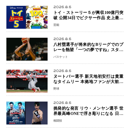
初戦
2026.8.6
トイ・ストーリー５が興収100億円突
破 公開34日でピクサー作品 史上最速
日本歴代シリーズ最高更新も目前
芸能
2026.8.6
八村塁選手が将来的なBリーグでのプ
レーを熱望「一つの夢ですね」スター
帰還がリーグ価値を押し上げる可能性
バスケット
2026.8.6
ヌートバー選手 新天地初安打は貴重
なタイムリー 本拠地ファンが大歓声
笑顔で歓喜
野球
2026.8.6
挑発的な発言 リウ・メンヤン選手 世
界最高峰ONEで浮き彫りになる 日本
キックボクシングが直面する“技術
格闘技
戦”の現在地