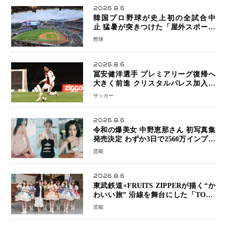
2026.8.6
韓国プロ野球が史上初の全試合中
止 猛暑が突きつけた「屋外スポーツ
の限界」 日本発のドーム型施設時代
野球
へ
2026.8.6
冨安健洋選手 プレミアリーグ復帰へ
大きく前進 クリスタルパレス加入目
前 メディカルチェックも通過
サッカー
2026.8.6
令和の爆美女 中野恵那さん 初写真集
発売決定 わずか3日で2560万インプレ
ッションを記録した話題の美貌を凝縮
芸能
2026.8.6
東武鉄道×FRUITS ZIPPERが描く“か
わいい旅” 沿線を舞台にした「TOBU
KAWAII PROJECT」が開幕
芸能