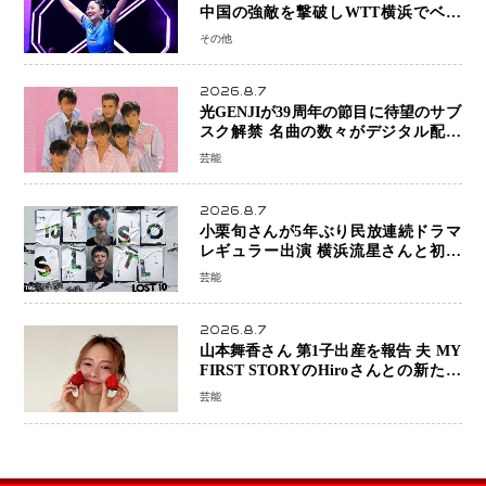
中国の強敵を撃破しWTT横浜でベス
ト8進出
その他
2026.8.7
光GENJIが39周年の節目に待望のサブ
スク解禁 名曲の数々がデジタル配信
へ 40周年へ向け1年間で全作品を順次
芸能
公開
2026.8.7
小栗旬さんが5年ぶり民放連続ドラマ
レギュラー出演 横浜流星さんと初共
演『LOST10』で異色バディ結成
芸能
2026.8.7
山本舞香さん 第1子出産を報告 夫 MY
FIRST STORYのHiroさんとの新たな
家族生活「母子ともに健康」
芸能