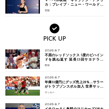
マーベル映画『キャプテン・アメリ
カ：ブレイブ・ニュー・ワールド』
新ブラック・ウィドウ役のシラ・ハー
芸能
スとは！？
PICK UP
2026.8.7
不屈のレッドソックス 5度のビハイン
ドを跳ね返す 延長13回サヨナラ勝
ち 吉田正尚選手も2安打1打点で貢献 4
野球
得点以上は驚異の28連勝
2026.8.7
年俸31億円にグッズ売上20％…サラー
がトラブゾンスポル加入 世界サッカ
ーは「五大リーグ一強」から新時代へ
サッカー
2026.8.7
イチローさん参戦のマリナーズOBホ