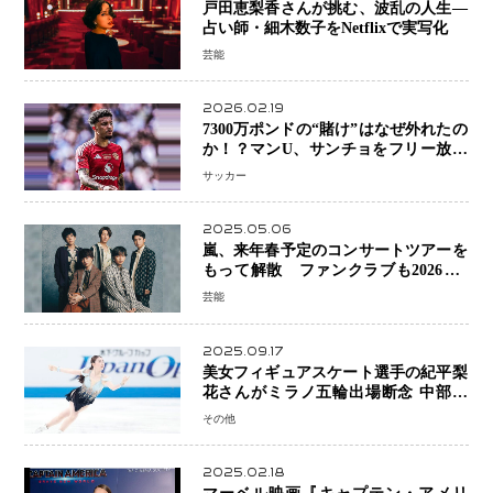
戸田恵梨香さんが挑む、波乱の人生―
占い師・細木数子をNetflixで実写化
芸能
2026.02.19
7300万ポンドの“賭け”はなぜ外れたの
か！？マンU、サンチョをフリー放出
へ・・・補強戦略の転換点に
サッカー
2025.05.06
嵐、来年春予定のコンサートツアーを
もって解散 ファンクラブも2026年5
月末で活動終了
芸能
2025.09.17
美女フィギュアスケート選手の紀平梨
花さんがミラノ五輪出場断念 中部選
手権欠場を発表「安全最優先の判断」
その他
2025.02.18