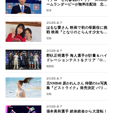
ームランダービーが無料生配信 北米
ならではの“魅せる興行”に世界が注目
野球
2026.8.7
はるな愛さん 映画で初の母親役に挑
戦 映画『となりのとらんす少女ちゃ
ん』11月7日公開 未来の自分との対話
芸能
を描く注目作
2026.8.7
野杁正明選手 海人選手が計量＆ハイ
ドレーションテストをクリア「ONE
SAMURAI 2」決戦へ万全の準備整う
格闘技
2026.8.7
元NMB48 原かれんさん 待望の1st写真
集『どストライク』発売決定 バリで
魅せる25歳の新境地
芸能
2026.8.7
張本美和選手 絶体絶命から大逆転！