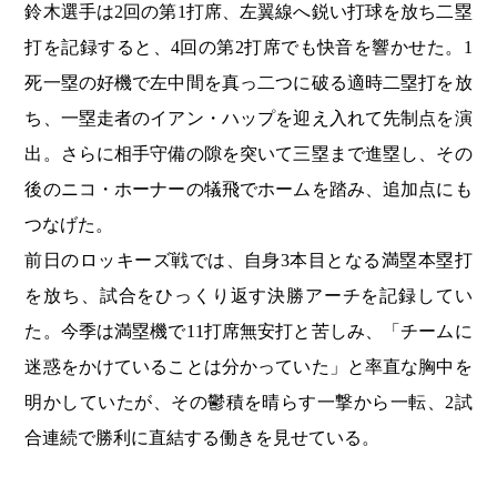
鈴木選手は2回の第1打席、左翼線へ鋭い打球を放ち二塁
打を記録すると、4回の第2打席でも快音を響かせた。1
死一塁の好機で左中間を真っ二つに破る適時二塁打を放
ち、一塁走者のイアン・ハップを迎え入れて先制点を演
出。さらに相手守備の隙を突いて三塁まで進塁し、その
後のニコ・ホーナーの犠飛でホームを踏み、追加点にも
つなげた。
前日のロッキーズ戦では、自身3本目となる満塁本塁打
を放ち、試合をひっくり返す決勝アーチを記録してい
た。今季は満塁機で11打席無安打と苦しみ、「チームに
迷惑をかけていることは分かっていた」と率直な胸中を
明かしていたが、その鬱積を晴らす一撃から一転、2試
合連続で勝利に直結する働きを見せている。