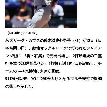
【©️Chicago Cubs 】
米大リーグ・カブスの鈴木誠也外野手（31）が12日（日
本時間13日）、敵地オラクルパークで行われたジャイア
ンツ戦に「5番・右翼」で先発出場し、2打席連続の二塁
打を放つ活躍を見せた。4打数2安打1打点を記録し、チ
ームの5―1の勝利に大きく貢献。
5月29日以来、実に12試合ぶりとなるマルチ安打で復調
の兆しを示した。