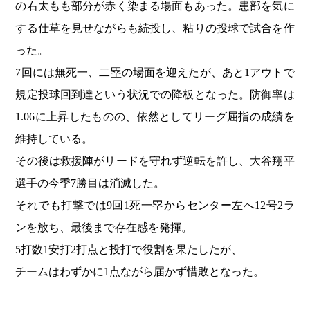
の右太もも部分が赤く染まる場面もあった。患部を気に
する仕草を見せながらも続投し、粘りの投球で試合を作
った。
7回には無死一、二塁の場面を迎えたが、あと1アウトで
規定投球回到達という状況での降板となった。防御率は
1.06に上昇したものの、依然としてリーグ屈指の成績を
維持している。
その後は救援陣がリードを守れず逆転を許し、大谷翔平
選手の今季7勝目は消滅した。
それでも打撃では9回1死一塁からセンター左へ12号2ラ
ンを放ち、最後まで存在感を発揮。
5打数1安打2打点と投打で役割を果たしたが、
チームはわずかに1点ながら届かず惜敗となった。