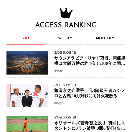
ACCESS RANKING
24H
WEEKLY
MONTHLY
2025.09.12
サウジアラビア・リヤド万博、開催規
模は大阪万博の約4倍！2030年に開幕
予定
その他
2025.09.19
亀田京之介選手、元3階級王者カシメ
ロと舌戦 10月対戦に向け火花散る
格闘技
2025.09.21
オリオールズ菅野智之投手 初回にス
タントンに3ラン被弾 3回6安打4失点