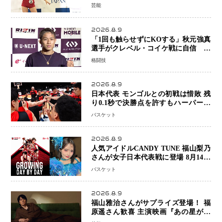
健康美「4位になってホッとしていま
芸能
す」
2026.8.9
「1回も触らせずにKOする」秋元強真
選手がクレベル・コイケ戦に自信 青
木真也と2カ月の寝技対策「引き込ま
格闘技
れても大丈夫」
2026.8.9
日本代表 モンゴルとの初戦は惜敗 残
り0.1秒で決勝点を許すもハーパージ
ュニア15得点 カーク18得点と存在感
バスケット
2026.8.9
人気アイドルCANDY TUNE 福山梨乃
さんが女子日本代表戦に登場 8月14日
「三井不動産カップ」でスペシャルゲ
バスケット
スト 大のバスケ好きとして魅力を発
信
2026.8.9
福山雅治さんがサプライズ登場！ 福
原遥さん歓喜 主演映画『あの星が降
る丘で、君とまた出会いたい。』舞台