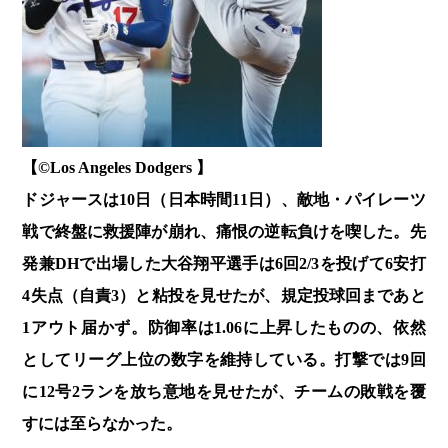
【©️Los Angeles Dodgers 】
ドジャースは10日（日本時間11日）、敵地・パイレーツ
戦で終盤に救援陣が崩れ、痛恨の逆転負けを喫した。先
発兼DHで出場した大谷翔平選手は6回2/3を投げて6安打
4失点（自責3）と粘投を見せたが、規定投球回まであと
1アウト届かず。防御率は1.06に上昇したものの、依然
としてリーグ上位の数字を維持している。打撃では9回
に12号2ランを放ち意地を見せたが、チームの敗戦を覆
すには至らなかった。