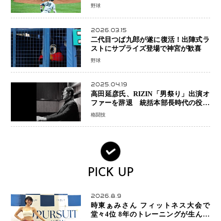
で降板
野球
2026.03.15
二代目つば九郎が遂に復活！出陣式ラ
ストにサプライズ登場で神宮が歓喜
野球
2025.04.19
高田延彦氏、RIZIN「男祭り」出演オ
ファーを辞退 統括本部長時代の役目
「すでに終えています」と明言
格闘技
PICK UP
2026.8.9
時東ぁみさん フィットネス大会で
堂々4位 8年のトレーニングが生んだ