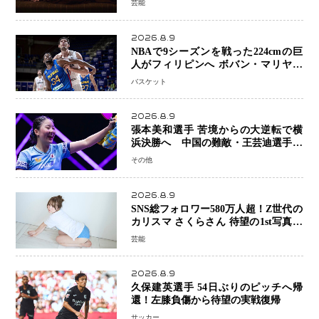
芸能
あいさつ
2026.8.9
NBAで9シーズンを戦った224cmの巨
人がフィリピンへ ボバン・マリヤノ
ビッチ ジョーンズカップで新たな挑
バスケット
戦
2026.8.9
張本美和選手 苦境からの大逆転で横
浜決勝へ 中国の難敵・王芸迪選手を
撃破「ここからまた行くぞ」兄・智和
その他
選手との兄妹Vにも期待
2026.8.9
SNS総フォロワー580万人超！Z世代の
カリスマ さくらさん 待望の1st写真集
が11月5日発売決定 沖縄で“今しか残
芸能
せない姿”を撮影
2026.8.9
久保建英選手 54日ぶりのピッチへ帰
還！左膝負傷から待望の実戦復帰
サッカー