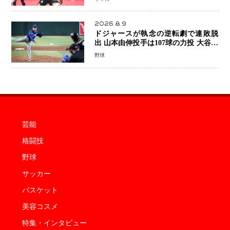
2026.8.9
ドジャースが執念の逆転劇で連敗脱
出 山本由伸投手は107球の力投 大谷翔
平選手が延長10回に勝利を呼び込む一
野球
打！
芸能
格闘技
野球
サッカー
バスケット
美容コスメ
特集・インタビュー