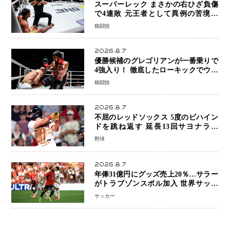
スーパーレック まさかの右ひざ負傷
で4連敗 元王者として異例の苦境…
「アクシデント」でも消えない危険信
格闘技
号
2026.8.7
優勝候補のグレゴリアンが一番乗りで
4強入り！ 徹底したローキックでウス
ビャンを攻略、判定勝利
格闘技
2026.8.7
不屈のレッドソックス 5度のビハイン
ドを跳ね返す 延長13回サヨナラ勝
ち 吉田正尚選手も2安打1打点で貢献 4
野球
得点以上は驚異の28連勝
2026.8.7
年俸31億円にグッズ売上20％…サラー
がトラブゾンスポル加入 世界サッカ
ーは「五大リーグ一強」から新時代へ
サッカー