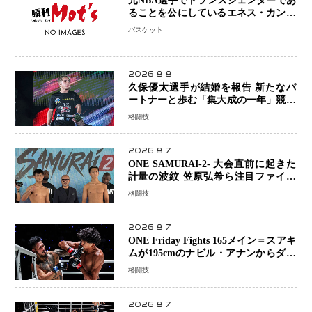
元NBA選手でトランスジェンダーであ
ることを公にしているエネス・カンタ
ーがWNBAドラフト参戦を表明「参加
バスケット
資格を満たしている」異例の挑戦、そ
の背景に女子スポーツを巡る議論
2026.8.8
久保優太選手が結婚を報告 新たなパ
ートナーと歩む「集大成の一年」競技
生活を支える存在に感謝
格闘技
2026.8.7
ONE SAMURAI-2- 大会直前に起きた
計量の波紋 笠原弘希ら注目ファイタ
ーは契約体重で決戦へ、山本歩夢と平
格闘技
山諒選手戦は中止に
2026.8.7
ONE Friday Fights 165メイン＝スアキ
ムが195cmのナビル・アナンからダウ
ン奪取！猛反撃を耐え抜き判定勝利、
格闘技
8連勝を達成
2026.8.7