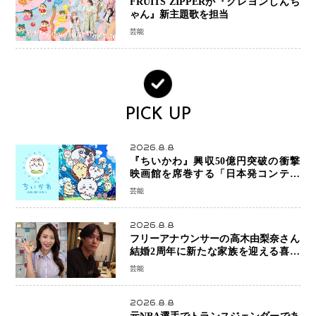
FRUITS ZIPPERが『クレヨンしんち
ゃん』新主題歌を担当
芸能
PICK UP
2026.8.8
『ちいかわ』興収50億円突破の衝撃
映画館を席巻する「日本発コンテン
ツ」の強さ スパイダーマン、モアナ
芸能
ら世界級作品と並ぶ存在感
2026.8.8
フリーアナウンサーの高木由梨奈さん
結婚2周年に新たな家族を迎える喜び
を報告 夫・岸田タツヤさんと連名
芸能
「夫婦ともに幸せに感じています」
2026.8.8