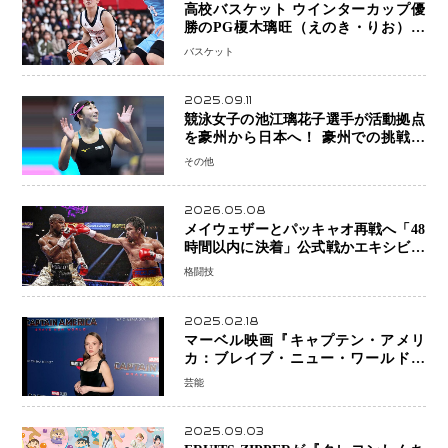
高校バスケット ウインターカップ優
勝のPG榎木璃旺（えのき・りお）が
プロの現場へ―。
バスケット
2025.09.11
競泳女子の池江璃花子選手が活動拠点
を豪州から日本へ！ 豪州での挑戦を
糧に、28年ロサンゼルス五輪へ再始動
その他
2026.05.08
メイウェザーとパッキャオ再戦へ「48
時間以内に決着」公式戦かエキシビシ
ョンか混迷続く
格闘技
2025.02.18
マーベル映画『キャプテン・アメリ
カ：ブレイブ・ニュー・ワールド』
新ブラック・ウィドウ役のシラ・ハー
芸能
スとは！？
2025.09.03