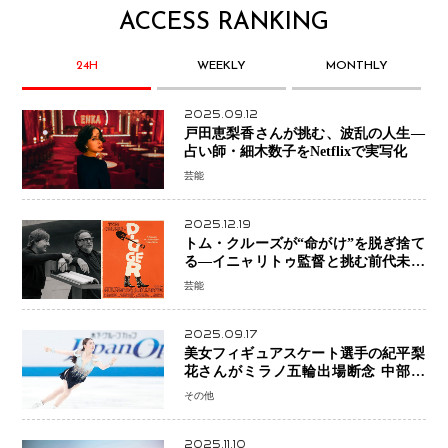
ACCESS RANKING
24H
WEEKLY
MONTHLY
2025.09.12
戸田恵梨香さんが挑む、波乱の人生―
占い師・細木数子をNetflixで実写化
芸能
2025.12.19
トム・クルーズが“命がけ”を脱ぎ捨て
る―イニャリトゥ監督と挑む前代未聞
の大惨事コメディ「DIGGER ディガ
芸能
ー」始動
2025.09.17
美女フィギュアスケート選手の紀平梨
花さんがミラノ五輪出場断念 中部選
手権欠場を発表「安全最優先の判断」
その他
2025.11.10