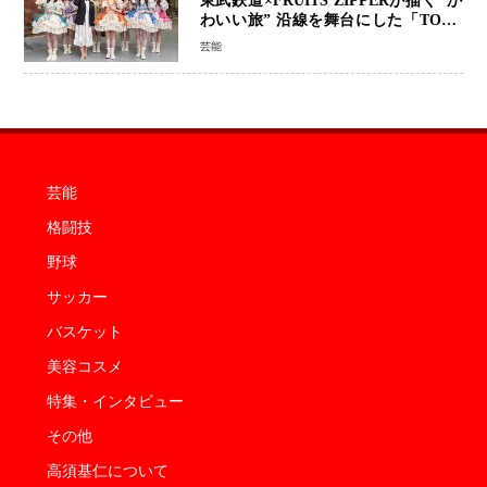
東武鉄道×FRUITS ZIPPERが描く“か
わいい旅” 沿線を舞台にした「TOBU
KAWAII PROJECT」が開幕
芸能
芸能
格闘技
野球
サッカー
バスケット
美容コスメ
特集・インタビュー
その他
高須基仁について