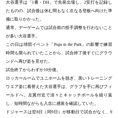
大谷選手は「1番・DH」で先発出場し、2安打を記録し
たものの、試合後は休む間もなく次なる登板へ向けた準
備に取りかかった。
通常、デーゲームでは試合前の投手調整を行わないこと
が多い大谷選手。
この日は球団イベント「Pups in the Park」の影響で練習
時間も限られていたことから、試合終了後すぐにグラウ
ンドへ再び姿を見せた。
試合終了からわずか10分後。
ロッカールームでユニホームを脱ぎ、黒いトレーニング
ウエア姿に着替えた大谷選手は、グラブを手に再びフィ
ールドへ。左翼付近で淡々とキャッチボールを繰り返
し、短時間ながらも入念に感覚を確認していた。
ドジャースは翌8日（同9日）が移動日で試合がなく、9