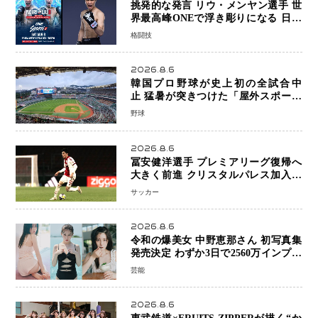
挑発的な発言 リウ・メンヤン選手 世
界最高峰ONEで浮き彫りになる 日本
キックボクシングが直面する“技術
格闘技
戦”の現在地
2026.8.6
韓国プロ野球が史上初の全試合中
止 猛暑が突きつけた「屋外スポーツ
の限界」 日本発のドーム型施設時代
野球
へ
2026.8.6
冨安健洋選手 プレミアリーグ復帰へ
大きく前進 クリスタルパレス加入目
前 メディカルチェックも通過
サッカー
2026.8.6
令和の爆美女 中野恵那さん 初写真集
発売決定 わずか3日で2560万インプレ
ッションを記録した話題の美貌を凝縮
芸能
2026.8.6