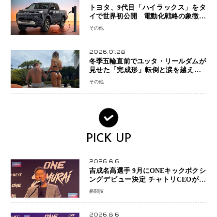
トヨタ、9代目「ハイラックス」をタ
イで世界初公開 電動化戦略の象徴と
なるBEVモデルを初設定
その他
2026.01.28
冬季五輪直前でユッタ・リールダムが
見せた「完成形」転倒と涙を越えて─
ミラノで金を狙うオランダ女王の現在
その他
地
PICK UP
2026.8.6
吉成名高選手 9月にONEキックボクシ
ングデビュー決定 チャトリCEOがサ
プライズ発表 2カ月連続参戦へ
格闘技
2026.8.6