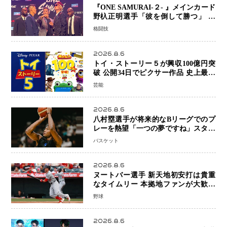
『ONE SAMURAI-２- 』メインカード
野杁正明選手「彼を倒して勝つ」 リ
ウ・メンヤンとの因縁に決着へ 再起
格闘技
を懸けたONEフェザー級トーナメント
初戦
2026.8.6
トイ・ストーリー５が興収100億円突
破 公開34日でピクサー作品 史上最速
日本歴代シリーズ最高更新も目前
芸能
2026.8.6
八村塁選手が将来的なBリーグでのプ
レーを熱望「一つの夢ですね」スター
帰還がリーグ価値を押し上げる可能性
バスケット
2026.8.6
ヌートバー選手 新天地初安打は貴重
なタイムリー 本拠地ファンが大歓声
笑顔で歓喜
野球
2026.8.6