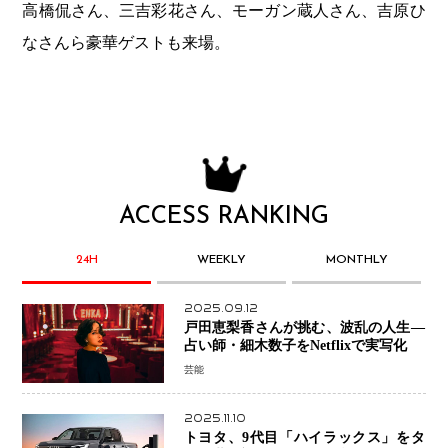
高橋侃さん、三吉彩花さん、モーガン蔵人さん、吉原ひ
なさんら豪華ゲストも来場。
ACCESS RANKING
24H
WEEKLY
MONTHLY
2025.09.12
戸田恵梨香さんが挑む、波乱の人生―
占い師・細木数子をNetflixで実写化
芸能
2025.11.10
トヨタ、9代目「ハイラックス」をタ