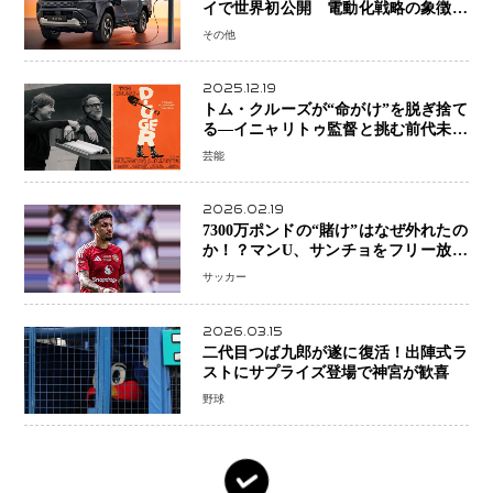
イで世界初公開 電動化戦略の象徴と
なるBEVモデルを初設定
その他
2025.12.19
トム・クルーズが“命がけ”を脱ぎ捨て
る―イニャリトゥ監督と挑む前代未聞
の大惨事コメディ「DIGGER ディガ
芸能
ー」始動
2026.02.19
7300万ポンドの“賭け”はなぜ外れたの
か！？マンU、サンチョをフリー放出
へ・・・補強戦略の転換点に
サッカー
2026.03.15
二代目つば九郎が遂に復活！出陣式ラ
ストにサプライズ登場で神宮が歓喜
野球