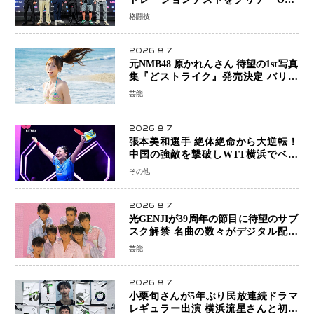
SAMURAI 2」決戦へ万全の準備整う
格闘技
2026.8.7
元NMB48 原かれんさん 待望の1st写真
集『どストライク』発売決定 バリで
魅せる25歳の新境地
芸能
2026.8.7
張本美和選手 絶体絶命から大逆転！
中国の強敵を撃破しWTT横浜でベス
ト8進出
その他
2026.8.7
光GENJIが39周年の節目に待望のサブ
スク解禁 名曲の数々がデジタル配信
へ 40周年へ向け1年間で全作品を順次
芸能
公開
2026.8.7
小栗旬さんが5年ぶり民放連続ドラマ
レギュラー出演 横浜流星さんと初共