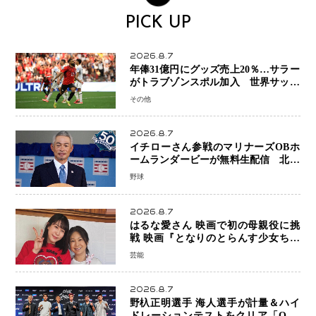
PICK UP
2026.8.7
年俸31億円にグッズ売上20％…サラー
がトラブゾンスポル加入 世界サッカ
ーは「五大リーグ一強」から新時代へ
その他
2026.8.7
イチローさん参戦のマリナーズOBホ
ームランダービーが無料生配信 北米
ならではの“魅せる興行”に世界が注目
野球
2026.8.7
はるな愛さん 映画で初の母親役に挑
戦 映画『となりのとらんす少女ちゃ
ん』11月7日公開 未来の自分との対話
芸能
を描く注目作
2026.8.7
野杁正明選手 海人選手が計量＆ハイ
ドレーションテストをクリア「ONE