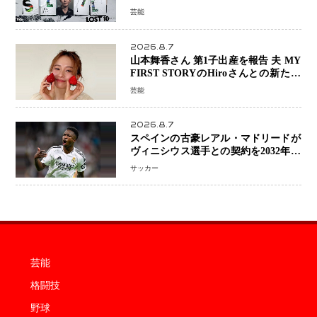
演『LOST10』で異色バディ結成
芸能
2026.8.7
山本舞香さん 第1子出産を報告 夫 MY
FIRST STORYのHiroさんとの新たな
家族生活「母子ともに健康」
芸能
2026.8.7
スペインの古豪レアル・マドリードが
ヴィニシウス選手との契約を2032年ま
で延長 長期交渉が決着 年俸は約43億
サッカー
円と現地報道
芸能
格闘技
野球