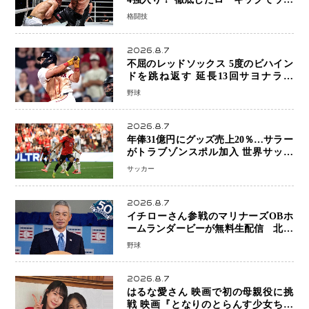
ビャンを攻略、判定勝利
格闘技
2026.8.7
不屈のレッドソックス 5度のビハイン
ドを跳ね返す 延長13回サヨナラ勝
ち 吉田正尚選手も2安打1打点で貢献 4
野球
得点以上は驚異の28連勝
2026.8.7
年俸31億円にグッズ売上20％…サラー
がトラブゾンスポル加入 世界サッカ
ーは「五大リーグ一強」から新時代へ
サッカー
2026.8.7
イチローさん参戦のマリナーズOBホ
ームランダービーが無料生配信 北米
ならではの“魅せる興行”に世界が注目
野球
2026.8.7
はるな愛さん 映画で初の母親役に挑
戦 映画『となりのとらんす少女ちゃ