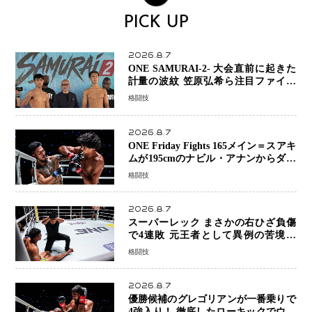
PICK UP
2026.8.7
ONE SAMURAI-2- 大会直前に起きた
計量の波紋 笠原弘希ら注目ファイタ
ーは契約体重で決戦へ、山本歩夢と平
格闘技
山諒選手戦は中止に
2026.8.7
ONE Friday Fights 165メイン＝スアキ
ムが195cmのナビル・アナンからダウ
ン奪取！猛反撃を耐え抜き判定勝利、
格闘技
8連勝を達成
2026.8.7
スーパーレック まさかの右ひざ負傷
で4連敗 元王者として異例の苦境…
「アクシデント」でも消えない危険信
格闘技
号
2026.8.7
優勝候補のグレゴリアンが一番乗りで
4強入り！ 徹底したローキックでウス