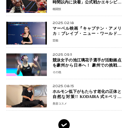
時間以内に決着」公式戦かエキシビシ
ョンか混迷続く
格闘技
2025.02.18
マーベル映画『キャプテン・アメリ
カ：ブレイブ・ニュー・ワールド』
新ブラック・ウィドウ役のシラ・ハー
芸能
スとは！？
2025.09.11
競泳女子の池江璃花子選手が活動拠点
を豪州から日本へ！ 豪州での挑戦を
糧に、28年ロサンゼルス五輪へ再始動
その他
2025.08.15
ホルモン低下がもたらす老化の正体と
自然な対策!! KODAIRA 式®ペリネ
（骨盤底筋）ケア
美容コスメ