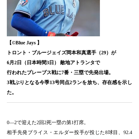
【©️Blue Jays 】
トロント・ブルージェイズ岡本和真選手（29）が
6月2日（日本時間3日）
敵地アトランタで
行われたブレーブス戦に
7番・三塁で先発出場。
3戦ぶりとなる
今季13号同点2ランを放ち、存在感を示し
た。
0―2で迎えた2回2死一塁の第1打席。
相手先発ブライス・エルダー投手が投じた8球目、92.4