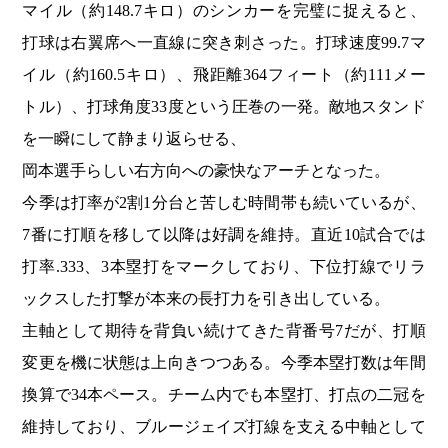
マイル（約148.7キロ）のシンカーを完璧に捉えると、
打球は右翼席へ一直線に突き刺さった。打球速度99.7マ
イル（約160.5キロ）、飛距離364フィート（約111メー
トル）、打球角度33度という圧巻の一発。敵地スタンド
を一瞬にして静まり返らせる、
岡本選手らしい右方向への豪快なアーチとなった。
今季は打率が2割1分台と苦しむ時間帯も続いているが、
7番に打順を移して以降は好調を維持。直近10試合では
打率.333、3本塁打をマークしており、下位打線でリラ
ックスした打撃が本来の長打力を引き出している。
主軸として期待を背負い続けてきた背番号7だが、打順
変更を機に状態は上向きつつある。今季本塁打数は年間
換算で34本ペース。チーム内でも本塁打、打点の二冠を
維持しており、ブルージェイズ打線を支える中軸として