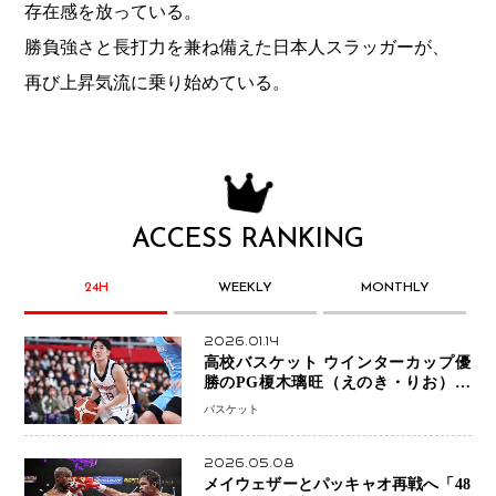
存在感を放っている。
勝負強さと長打力を兼ね備えた日本人スラッガーが、
再び上昇気流に乗り始めている。
ACCESS RANKING
24H
WEEKLY
MONTHLY
2026.01.14
高校バスケット ウインターカップ優
勝のPG榎木璃旺（えのき・りお）が
プロの現場へ―。
バスケット
2026.05.08
メイウェザーとパッキャオ再戦へ「48