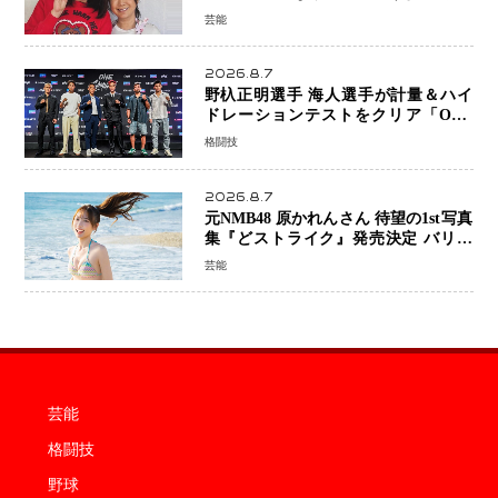
ん』11月7日公開 未来の自分との対話
芸能
を描く注目作
2026.8.7
野杁正明選手 海人選手が計量＆ハイ
ドレーションテストをクリア「ONE
SAMURAI 2」決戦へ万全の準備整う
格闘技
2026.8.7
元NMB48 原かれんさん 待望の1st写真
集『どストライク』発売決定 バリで
魅せる25歳の新境地
芸能
芸能
格闘技
野球