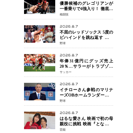
優勝候補のグレゴリアンが
一番乗りで4強入り！ 徹底し
たローキックでウスビャン
格闘技
を攻略、判定勝利
2026.8.7
不屈のレッドソックス 5度の
ビハインドを跳ね返す 延長
13回サヨナラ勝ち 吉田正尚
野球
選手も2安打1打点で貢献 4得
点以上は驚異の28連勝
2026.8.7
年俸31億円にグッズ売上
20％…サラーがトラブゾン
スポル加入 世界サッカーは
サッカー
「五大リーグ一強」から新
時代へ
2026.8.7
イチローさん参戦のマリナ
ーズOBホームランダービー
が無料生配信 北米ならで
野球
はの“魅せる興行”に世界が
注目
2026.8.7
はるな愛さん 映画で初の母
親役に挑戦 映画『となりの
とらんす少女ちゃん』11月7
芸能