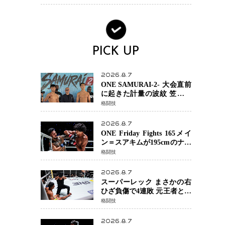
術を見せたい」
PICK UP
2026.8.7
ONE SAMURAI-2- 大会直前
に起きた計量の波紋 笠原弘
希ら注目ファイターは契約
格闘技
体重で決戦へ、山本歩夢と
平山諒選手戦は中止に
2026.8.7
ONE Friday Fights 165メイ
ン＝スアキムが195cmのナビ
ル・アナンからダウン奪
格闘技
取！猛反撃を耐え抜き判定
勝利、8連勝を達成
2026.8.7
スーパーレック まさかの右
ひざ負傷で4連敗 元王者とし
て異例の苦境…「アクシデ
格闘技
ント」でも消えない危険信
号
2026.8.7