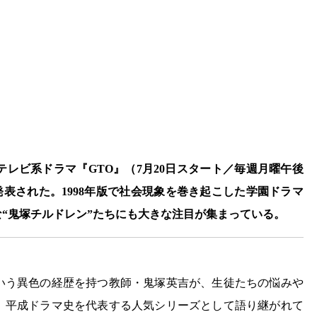
レビ系ドラマ『GTO』（7月20日スタート／毎週月曜午後
斉発表された。1998年版で社会現象を巻き起こした学園ドラマ
な“鬼塚チルドレン”たちにも大きな注目が集まっている。
いう異色の経歴を持つ教師・鬼塚英吉が、生徒たちの悩みや
、平成ドラマ史を代表する人気シリーズとして語り継がれて