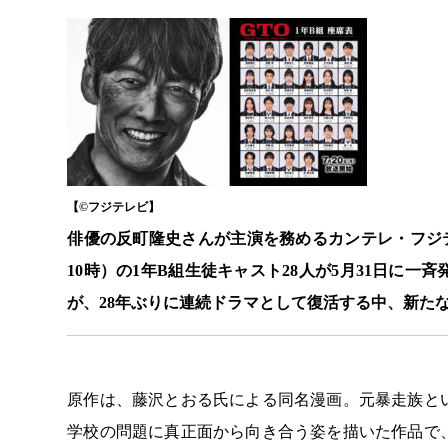
【©️フジテレビ】
俳優の反町隆史さんが主演を務めるカンテレ・フジテ
10時）の1年B組生徒キャスト28人が5月31日に一
が、28年ぶりに連続ドラマとして復活する中、新た
原作は、藤沢とおる氏による同名漫画。元暴走族と
学校の問題に真正面から向き合う姿を描いた作品で