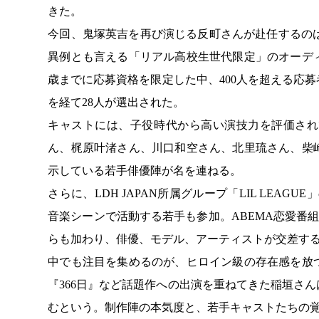
きた。
今回、鬼塚英吉を再び演じる反町さんが赴任するのは
異例とも言える「リアル高校生世代限定」のオーディシ
歳までに応募資格を限定した中、400人を超える応
を経て28人が選出された。
キャストには、子役時代から高い演技力を評価され
ん、梶原叶渚さん、川口和空さん、北里琉さん、柴
示している若手俳優陣が名を連ねる。
さらに、LDH JAPAN所属グループ「LIL LEAGUE」
音楽シーンで活動する若手も参加。ABEMA恋愛番
らも加わり、俳優、モデル、アーティストが交差する
中でも注目を集めるのが、ヒロイン級の存在感を放
『366日』など話題作への出演を重ねてきた稲垣さ
むという。制作陣の本気度と、若手キャストたちの