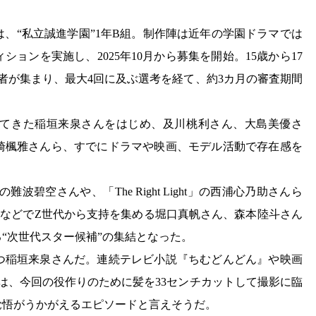
、“私立誠進学園”1年B組。制作陣は近年の学園ドラマでは
ョンを実施し、2025年10月から募集を開始。15歳から17
募者が集まり、最大4回に及ぶ選考を経て、約3カ月の審査期間
てきた稲垣来泉さんをはじめ、及川桃利さん、大島美優さ
崎楓雅さんら、すでにドラマや映画、モデル活動で存在感を
の難波碧空さんや、「The Right Light」の西浦心乃助さんら
組などでZ世代から支持を集める堀口真帆さん、森本陸斗さん
“次世代スター候補”の集結となった。
つ稲垣来泉さんだ。連続テレビ小説『ちむどんどん』や映画
んは、今回の役作りのために髪を33センチカットして撮影に臨
覚悟がうかがえるエピソードと言えそうだ。