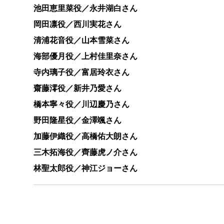
池田恵里菜役／永井湖白さん
岡田凛役／西川実花さん
清浦花音役／山本雪菜さん
海部優月役／上村佳里奈さん
寺内璃子役／富居玲衣さん
齋藤澪役／新井乃愛さん
橋本寧々役／川辺慶乃さん
野田隆星役／金澤颯さん
加藤伊織役／高橋佑大朗さん
三木拓海役／齊藤虎ノ介さん
林聖太郎役／神江ジョーさん