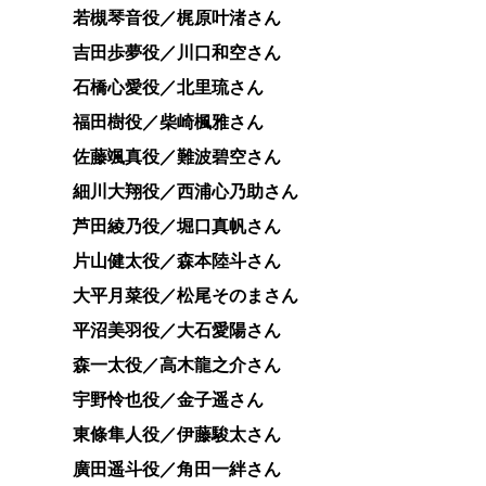
若槻琴音役／梶原叶渚さん
吉田歩夢役／川口和空さん
石橋心愛役／北里琉さん
福田樹役／柴崎楓雅さん
佐藤颯真役／難波碧空さん
細川大翔役／西浦心乃助さん
芦田綾乃役／堀口真帆さん
片山健太役／森本陸斗さん
大平月菜役／松尾そのまさん
平沼美羽役／大石愛陽さん
森一太役／高木龍之介さん
宇野怜也役／金子遥さん
東條隼人役／伊藤駿太さん
廣田遥斗役／角田一絆さん