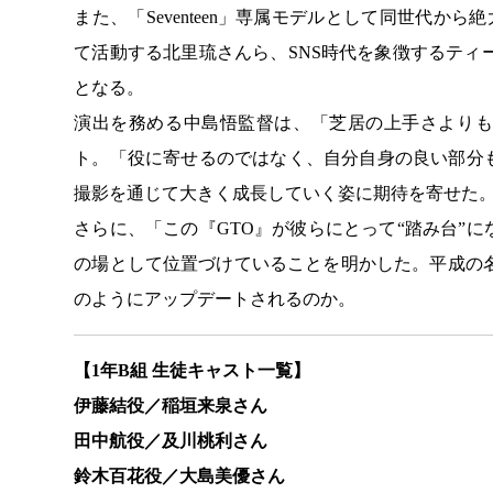
また、「Seventeen」専属モデルとして同世代か
て活動する北里琉さんら、SNS時代を象徴するティ
となる。
演出を務める中島悟監督は、「芝居の上手さよりも
ト。「役に寄せるのではなく、自分自身の良い部分
撮影を通じて大きく成長していく姿に期待を寄せた
さらに、「この『GTO』が彼らにとって“踏み台”
の場として位置づけていることを明かした。平成の
のようにアップデートされるのか。
【1年B組 生徒キャスト一覧】
伊藤結役／稲垣来泉さん
田中航役／及川桃利さん
鈴木百花役／大島美優さん