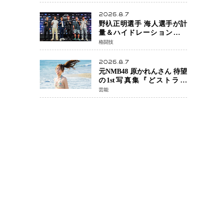
日公開 未来の自分との対話
を描く注目作
2026.8.7
野杁正明選手 海人選手が計
量＆ハイドレーションテス
トをクリア「ONE
格闘技
SAMURAI 2」決戦へ万全の
準備整う
2026.8.7
元NMB48 原かれんさん 待望
の1st写真集『どストライ
ク』発売決定 バリで魅せる
芸能
25歳の新境地