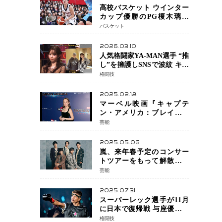
高校バスケット ウインター
カップ優勝のPG榎木璃旺
（えのき・りお）がプロの
バスケット
現場へ―。
2026.03.10
人気格闘家YA-MAN選手 “推
し”を擁護しSNSで波紋 キャ
バクラ番組騒動に参戦…結
格闘技
果的にPR効果も？
2025.02.18
マーベル映画『キャプテ
ン・アメリカ：ブレイブ・
ニュー・ワールド』 新ブラ
芸能
ック・ウィドウ役のシラ・
ハースとは！？
2025.05.06
嵐、来年春予定のコンサー
トツアーをもって解散 フ
ァンクラブも2026年5月末で
芸能
活動終了
2025.07.31
スーパーレック選手が11月
に日本で復帰戦 与座優貴選
手との激突に「すべての技
格闘技