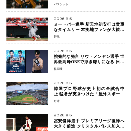
帰還がリーグ価値を押し上げる可能性
バスケット
2026.8.6
ヌートバー選手 新天地初安打は貴重
なタイムリー 本拠地ファンが大歓声
笑顔で歓喜
野球
2026.8.6
挑発的な発言 リウ・メンヤン選手 世
界最高峰ONEで浮き彫りになる 日本
キックボクシングが直面する“技術
格闘技
戦”の現在地
2026.8.6
韓国プロ野球が史上初の全試合中
止 猛暑が突きつけた「屋外スポーツ
の限界」 日本発のドーム型施設時代
野球
へ
2026.8.6
冨安健洋選手 プレミアリーグ復帰へ
大きく前進 クリスタルパレス加入目