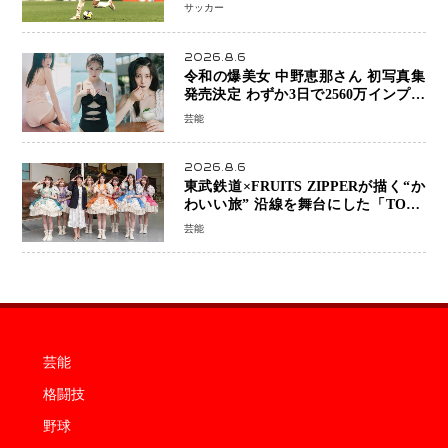
前 メディカルチェックも通過
サッカー
2026.8.6
令和の爆美女 中野恵那さん 初写真集
発売決定 わずか3日で2560万インプレ
ッションを記録した話題の美貌を凝縮
芸能
2026.8.6
東武鉄道×FRUITS ZIPPERが描く“か
わいい旅” 沿線を舞台にした「TOBU
KAWAII PROJECT」が開幕
芸能
芸能
格闘技
野球