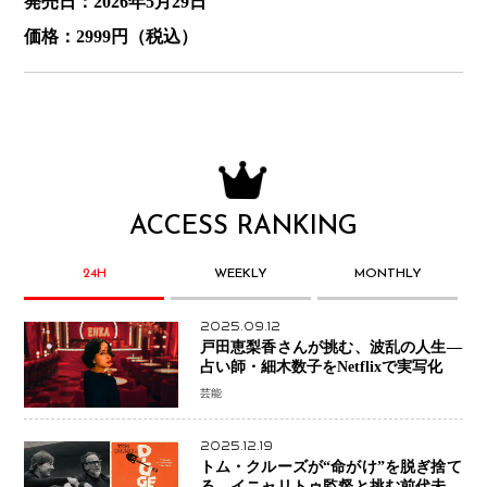
発売日：2026年5月29日
価格：2999円（税込）
ACCESS RANKING
24H
WEEKLY
MONTHLY
2025.09.12
戸田恵梨香さんが挑む、波乱の人生―
占い師・細木数子をNetflixで実写化
芸能
2025.12.19
トム・クルーズが“命がけ”を脱ぎ捨て
る―イニャリトゥ監督と挑む前代未聞