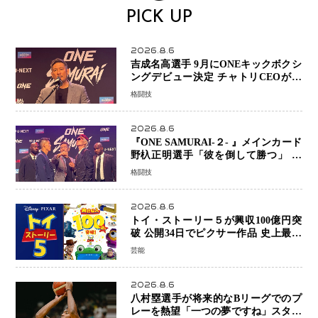
PICK UP
2026.8.6
吉成名高選手 9月にONEキックボクシ
ングデビュー決定 チャトリCEOがサ
プライズ発表 2カ月連続参戦へ
格闘技
2026.8.6
『ONE SAMURAI-２- 』メインカード
野杁正明選手「彼を倒して勝つ」 リ
ウ・メンヤンとの因縁に決着へ 再起
格闘技
を懸けたONEフェザー級トーナメント
初戦
2026.8.6
トイ・ストーリー５が興収100億円突
破 公開34日でピクサー作品 史上最速
日本歴代シリーズ最高更新も目前
芸能
2026.8.6
八村塁選手が将来的なBリーグでのプ
レーを熱望「一つの夢ですね」スター