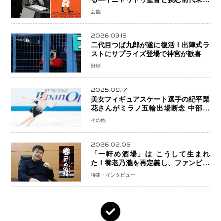
の大惨事コメディ「DIGGER ディガ
芸能
ー」始動
2026.03.15
二代目つば九郎が遂に復活！出陣式ラ
ストにサプライズ登場で神宮が歓喜
野球
2025.09.17
美女フィギュアスケート選手の紀平梨
花さんがミラノ五輪出場断念 中部選
手権欠場を発表「安全最優先の判断」
その他
2026.02.06
「一軒め酒場」は こうして生まれ
た！養老乃瀧を再定義し、ファンビジ
ネスへ─養老乃瀧100％子会社・
特集・インタビュー
FanPlaceCreate代表・谷酒氏が語
る“地道な再発明”の経営哲学