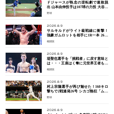
ドジャースが執念の逆転劇で連敗脱
出 山本由伸投手は107球の力投 大谷翔
平選手が延長10回に勝利を呼び込む一
野球
打！
2026.8.9
サルキルドがライト級戦線に衝撃！
強豪ガムロットを相手に1R一本 26歳
の豪州の新星が「トップ戦線」へ名乗
格闘技
り
2026.8.9
堤聖也選手を「挑戦者」に戻す意味と
は・・・王座はく奪に元世界王者も疑
問符 見たいのは井上拓真選手、那須
格闘技
川天心選手との交錯
2026.8.9
村上宗隆選手が再び魅せた！160キロ
撃ちで2戦連発26号 シカゴ熱狂「ムネ
はスターだ」米ファンの人気も急上昇
野球
2026.8.9