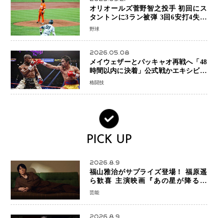
オリオールズ菅野智之投手 初回にス
タントンに3ラン被弾 3回6安打4失点
で降板
野球
2026.05.08
メイウェザーとパッキャオ再戦へ「48
時間以内に決着」公式戦かエキシビシ
ョンか混迷続く
格闘技
PICK UP
2026.8.9
福山雅治がサプライズ登場！ 福原遥
ら歓喜 主演映画『あの星が降る丘
で、君とまた出会いたい。』舞台あい
芸能
さつで大歓声
2026.8.9