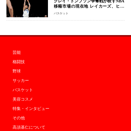
クレイ・トンプソン争奪戦が映すNBA
移籍市場の現在地 レイカーズ、ヒー
トが注目する36歳の名シューターをマ
バスケット
ーベリックスが簡単に手放せない理由
芸能
格闘技
野球
サッカー
バスケット
美容コスメ
特集・インタビュー
その他
高須基仁について