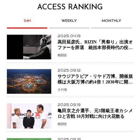
ACCESS RANKING
24H
WEEKLY
MONTHLY
2025.04.19
高田延彦氏、RIZIN「男祭り」出演オ
ファーを辞退 統括本部長時代の役目
「すでに終えています」と明言
格闘技
2025.09.12
サウジアラビア・リヤド万博、開催規
模は大阪万博の約4倍！2030年に開幕
予定
その他
2025.09.19
亀田京之介選手、元3階級王者カシメ
ロと舌戦 10月対戦に向け火花散る
格闘技
2025.09.21