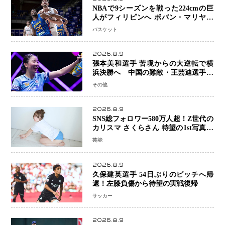
NBAで9シーズンを戦った224cmの巨
人がフィリピンへ ボバン・マリヤノ
ビッチ ジョーンズカップで新たな挑
バスケット
戦
2026.8.9
張本美和選手 苦境からの大逆転で横
浜決勝へ 中国の難敵・王芸迪選手を
撃破「ここからまた行くぞ」兄・智和
その他
選手との兄妹Vにも期待
2026.8.9
SNS総フォロワー580万人超！Z世代の
カリスマ さくらさん 待望の1st写真集
が11月5日発売決定 沖縄で“今しか残
芸能
せない姿”を撮影
2026.8.9
久保建英選手 54日ぶりのピッチへ帰
還！左膝負傷から待望の実戦復帰
サッカー
2026.8.9