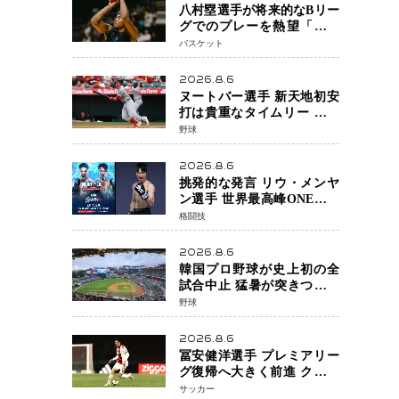
八村塁選手が将来的なBリー
グでのプレーを熱望「一つ
の夢ですね」スター帰還が
バスケット
リーグ価値を押し上げる可
能性
2026.8.6
ヌートバー選手 新天地初安
打は貴重なタイムリー 本拠
地ファンが大歓声 笑顔で歓
野球
喜
2026.8.6
挑発的な発言 リウ・メンヤ
ン選手 世界最高峰ONEで浮
き彫りになる 日本キックボ
格闘技
クシングが直面する“技術
戦”の現在地
2026.8.6
韓国プロ野球が史上初の全
試合中止 猛暑が突きつけた
「屋外スポーツの限界」 日
野球
本発のドーム型施設時代へ
2026.8.6
冨安健洋選手 プレミアリー
グ復帰へ大きく前進 クリス
タルパレス加入目前 メディ
サッカー