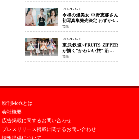
カルチェックも通過
2026.8.6
令和の爆美女 中野恵那さん
初写真集発売決定 わずか3日
で2560万インプレッション
芸能
を記録した話題の美貌を凝
縮
2026.8.6
東武鉄道×FRUITS ZIPPER
が描く“かわいい旅” 沿線を
舞台にした「TOBU KAWAII
芸能
PROJECT」が開幕
瞬刊Mot'sとは
会社概要
広告掲載に関するお問い合わせ
プレスリリース掲載に関するお問い合わせ
情報提供について