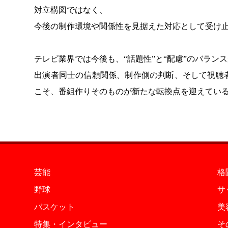
対立構図ではなく、
今後の制作環境や関係性を見据えた対応として受け
テレビ業界では今後も、“話題性”と“配慮”のバラン
出演者同士の信頼関係、制作側の判断、そして視聴
こそ、番組作りそのものが新たな転換点を迎えてい
芸能
格
野球
サ
バスケット
美
特集・インタビュー
そ