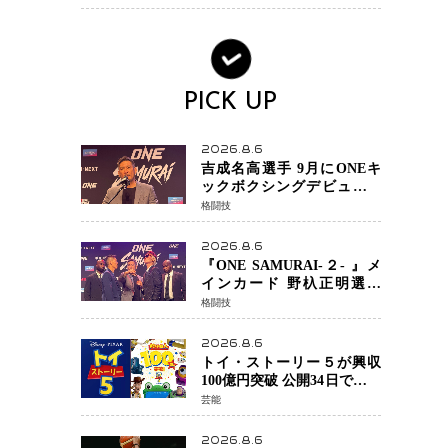
ノで金を狙うオランダ女王
の現在地
PICK UP
2026.8.6
吉成名高選手 9月にONEキ
ックボクシングデビュー決
定 チャトリCEOがサプライ
格闘技
ズ発表 2カ月連続参戦へ
2026.8.6
『ONE SAMURAI-２- 』メ
インカード 野杁正明選手
「彼を倒して勝つ」 リウ・
格闘技
メンヤンとの因縁に決着へ
再起を懸けたONEフェザー
2026.8.6
級トーナメント初戦
トイ・ストーリー５が興収
100億円突破 公開34日でピク
サー作品 史上最速 日本歴代
芸能
シリーズ最高更新も目前
2026.8.6