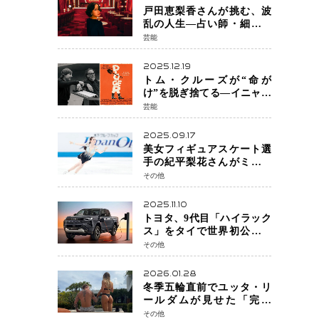
戸田恵梨香さんが挑む、波
乱の人生―占い師・細木数
子をNetflixで実写化
芸能
2025.12.19
トム・クルーズが“命が
け”を脱ぎ捨てる―イニャリ
トゥ監督と挑む前代未聞の
芸能
大惨事コメディ「DIGGER
ディガー」始動
2025.09.17
美女フィギュアスケート選
手の紀平梨花さんがミラノ
五輪出場断念 中部選手権欠
その他
場を発表「安全最優先の判
断」
2025.11.10
トヨタ、9代目「ハイラック
ス」をタイで世界初公開
電動化戦略の象徴となる
その他
BEVモデルを初設定
2026.01.28
冬季五輪直前でユッタ・リ
ールダムが見せた「完成
形」転倒と涙を越えて─ミラ
その他