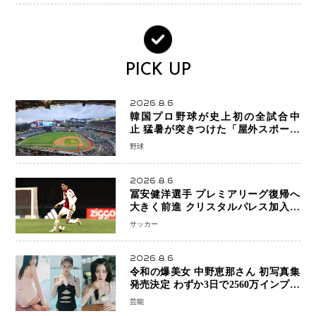
る“地道な再発明”の経営哲学
PICK UP
2026.8.6
韓国プロ野球が史上初の全試合中
止 猛暑が突きつけた「屋外スポーツ
の限界」 日本発のドーム型施設時代
野球
へ
2026.8.6
冨安健洋選手 プレミアリーグ復帰へ
大きく前進 クリスタルパレス加入目
前 メディカルチェックも通過
サッカー
2026.8.6
令和の爆美女 中野恵那さん 初写真集
発売決定 わずか3日で2560万インプレ
ッションを記録した話題の美貌を凝縮
芸能