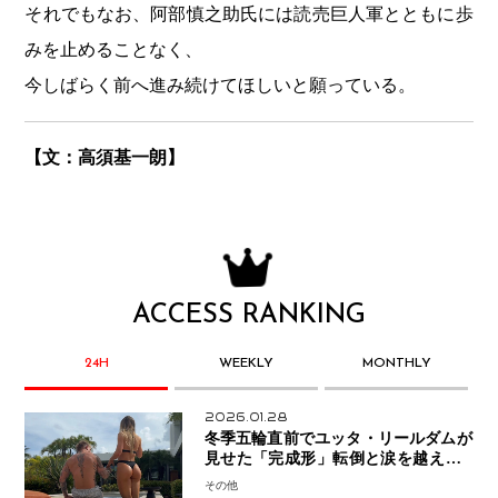
それでもなお、阿部慎之助氏には読売巨人軍とともに歩
みを止めることなく、
今しばらく前へ進み続けてほしいと願っている。
【文：高須基一朗】
ACCESS RANKING
24H
WEEKLY
MONTHLY
2026.01.28
冬季五輪直前でユッタ・リールダムが
見せた「完成形」転倒と涙を越えて─
ミラノで金を狙うオランダ女王の現在
その他