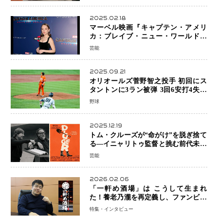
地
2025.02.18
マーベル映画『キャプテン・アメリ
カ：ブレイブ・ニュー・ワールド』
新ブラック・ウィドウ役のシラ・ハー
芸能
スとは！？
2025.09.21
オリオールズ菅野智之投手 初回にス
タントンに3ラン被弾 3回6安打4失点
で降板
野球
2025.12.19
トム・クルーズが“命がけ”を脱ぎ捨て
る―イニャリトゥ監督と挑む前代未聞
の大惨事コメディ「DIGGER ディガ
芸能
ー」始動
2026.02.06
「一軒め酒場」は こうして生まれ
た！養老乃瀧を再定義し、ファンビジ
ネスへ─養老乃瀧100％子会社・
特集・インタビュー
FanPlaceCreate代表・谷酒氏が語