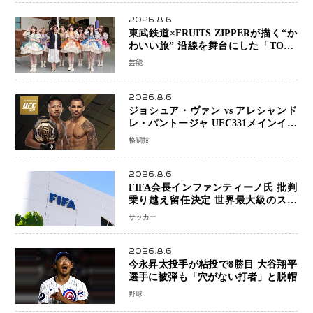
2026.8.6
東武鉄道×FRUITS ZIPPERが描く“か
わいい旅” 沿線を舞台にした「TOBU
KAWAII PROJECT」が開幕
芸能
2026.8.6
ジョシュア・ヴァン vs アレシャンド
レ・パントージャ UFC331メインイベ
ントで再戦決定 「完全決着」に世界
格闘技
中のファンが熱狂 マネル・ケイプの
王座挑戦は再び遠のく
2026.8.6
FIFA会長インファンティーノ氏 批判
乗り越え留任決定 世界最大級のスポ
ーツ組織を支える「権威」は揺るがず
サッカー
・・・謝罪と改革姿勢
2026.8.6
今永昇太投手が粘投で8勝目 大谷翔平
選手に被弾も「穴がない打者」と脱帽
野球