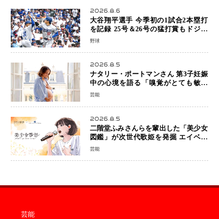
2026.8.6
大谷翔平選手 今季初の1試合2本塁打
を記録 25号＆26号の猛打賞もドジャ
ースは今季ワーストの6連敗
野球
2026.8.5
ナタリー・ポートマンさん 第3子妊娠
中の心境を語る「嗅覚がとても敏感
に」マタニティフォトも公開
芸能
2026.8.5
二階堂ふみさんらを輩出した「美少女
図鑑」が次世代歌姫を発掘 エイベッ
クスと「美少女歌祭2026」開催決定
芸能
福岡審査を初導入で全国規模へ
芸能