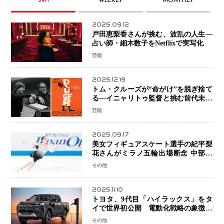
24H
WEEKLY
MONTHLY
2025.09.12
戸田恵梨香さんが挑む、波乱の人生―
占い師・細木数子をNetflixで実写化
芸能
2025.12.19
トム・クルーズが“命がけ”を脱ぎ捨て
る―イニャリトゥ監督と挑む前代未聞
の大惨事コメディ「DIGGER ディガ
芸能
ー」始動
2025.09.17
美女フィギュアスケート選手の紀平梨
花さんがミラノ五輪出場断念 中部選
手権欠場を発表「安全最優先の判断」
その他
2025.11.10
トヨタ、9代目「ハイラックス」をタ
イで世界初公開 電動化戦略の象徴と
なるBEVモデルを初設定
その他