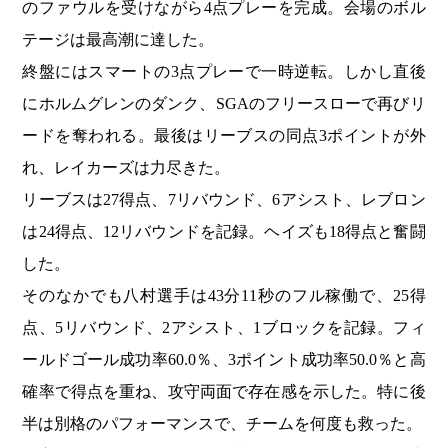
のファウルを受けながら4点プレーを完成。会場のボル
テージは最高潮に達した。
終盤にはスマートの3点プレーで一時逆転。しかし直後
にホルムグレンのダンク、SGAのフリースローで再びリ
ードを奪われる。最後はリーブスの同点3ポイントが外
れ、レイカーズは力尽きた。
リーブスは27得点、7リバウンド、6アシスト、レブロン
は24得点、12リバウンドを記録。ヘイズも18得点と奮闘
した。
そのなかでも八村選手は43分11秒のフル稼働で、25得
点、5リバウンド、2アシスト、1ブロックを記録。フィ
ールドゴール成功率60.0％、3ポイント成功率50.0％と高
確率で得点を重ね、攻守両面で存在感を示した。特に後
半は別格のパフォーマンスで、チームを何度も救った。