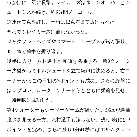
っかけに一気に反撃。レイカーズはターンオーバーとシ
ュートミスが続き、約6分間ノーゴール。
17連続失点を許し、一時は12点差まで広げられた。
それでもレイカーズは崩れなかった。
ジャクソン・ヘイズやスマート、リーブスが踏ん張り、
45―49で前半を折り返す。
後半に入り、八村選手が真価を発揮する。第3クォータ
ー序盤からミドルシュートを立て続けに沈めると、右コ
ーナーからこの日初の3ポイントも成功。さらに終盤に
はレブロン、ルーク・ケナードらとともに猛追を見せ、
一時逆転に成功した。
第4クォーターもシーソーゲームが続いた。SGAが勝負
強さを見せる一方、八村選手も譲らない。残り3分には3
ポイントを沈め、さらに残り1分41秒にはホルムグレン