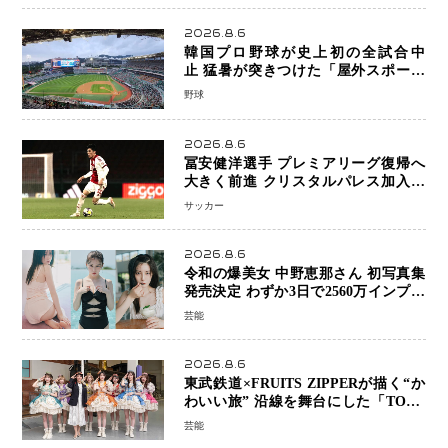
2026.8.6
韓国プロ野球が史上初の全試合中
止 猛暑が突きつけた「屋外スポーツ
の限界」 日本発のドーム型施設時代
野球
へ
2026.8.6
冨安健洋選手 プレミアリーグ復帰へ
大きく前進 クリスタルパレス加入目
前 メディカルチェックも通過
サッカー
2026.8.6
令和の爆美女 中野恵那さん 初写真集
発売決定 わずか3日で2560万インプレ
ッションを記録した話題の美貌を凝縮
芸能
2026.8.6
東武鉄道×FRUITS ZIPPERが描く“か
わいい旅” 沿線を舞台にした「TOBU
KAWAII PROJECT」が開幕
芸能