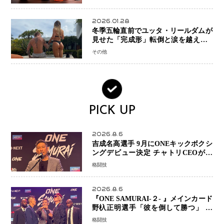
2026.01.28
冬季五輪直前でユッタ・リールダムが
見せた「完成形」転倒と涙を越えて─
ミラノで金を狙うオランダ女王の現在
その他
地
PICK UP
2026.8.6
吉成名高選手 9月にONEキックボクシ
ングデビュー決定 チャトリCEOがサ
プライズ発表 2カ月連続参戦へ
格闘技
2026.8.6
『ONE SAMURAI-２- 』メインカード
野杁正明選手「彼を倒して勝つ」 リ
ウ・メンヤンとの因縁に決着へ 再起
格闘技