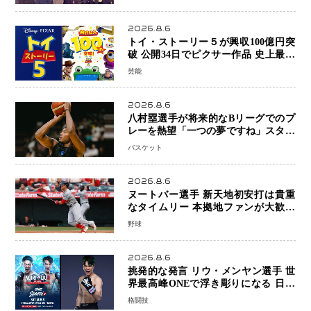
を懸けたONEフェザー級トーナメント
初戦
2026.8.6
トイ・ストーリー５が興収100億円突
破 公開34日でピクサー作品 史上最速
日本歴代シリーズ最高更新も目前
芸能
2026.8.6
八村塁選手が将来的なBリーグでのプ
レーを熱望「一つの夢ですね」スター
帰還がリーグ価値を押し上げる可能性
バスケット
2026.8.6
ヌートバー選手 新天地初安打は貴重
なタイムリー 本拠地ファンが大歓声
笑顔で歓喜
野球
2026.8.6
挑発的な発言 リウ・メンヤン選手 世
界最高峰ONEで浮き彫りになる 日本
キックボクシングが直面する“技術
格闘技
戦”の現在地