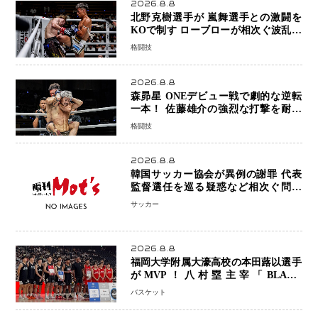
2026.8.8
北野克樹選手が 嵐舞選手との激闘を
KOで制す ローブローが相次ぐ波乱の
展開…涙の勝利「生まれてくる娘のた
格闘技
めに750万円を使いたい」
2026.8.8
森昴星 ONEデビュー戦で劇的な逆転
一本！ 佐藤雄介の強烈な打撃を耐え
抜き、リアネイキッドチョークで勝利
格闘技
2026.8.8
韓国サッカー協会が異例の謝罪 代表
監督選任を巡る疑惑など相次ぐ問題
「組織の刷新」誓う
サッカー
2026.8.8
福岡大学附属大濠高校の本田蕗以選手
がMVP！八村塁主宰「BLACK
SAMURAI SUMMIT 2026」で存在
バスケット
感 NBAへの夢へ大きな一歩「自信に
なった」