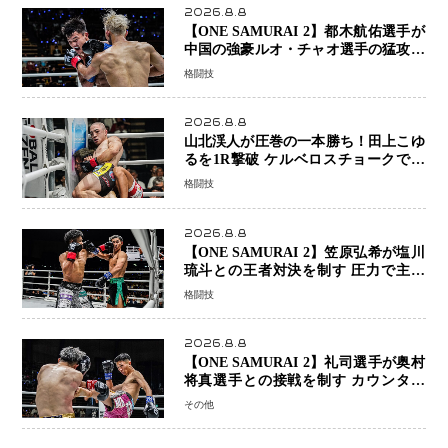
2026.8.8
【ONE SAMURAI 2】都木航佑選手が
中国の強豪ルオ・チャオ選手の猛攻を
受けながらも的確な攻撃で応戦 最後
格闘技
まで打ち合うも判定でチャオに軍配
2026.8.8
山北渓人が圧巻の一本勝ち！田上こゆ
るを1R撃破 ケルベロスチョークで存
在感を示す
格闘技
2026.8.8
【ONE SAMURAI 2】笠原弘希が塩川
琉斗との王者対決を制す 圧力で主導
権を握り判定勝利
格闘技
2026.8.8
【ONE SAMURAI 2】礼司選手が奥村
将真選手との接戦を制す カウンター
と正確な打撃で判定勝利
その他