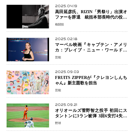
2025.04.19
高田延彦氏、RIZIN「男祭り」出演オ
ファーを辞退 統括本部長時代の役目
「すでに終えています」と明言
格闘技
2025.02.18
マーベル映画『キャプテン・アメリ
カ：ブレイブ・ニュー・ワールド』
新ブラック・ウィドウ役のシラ・ハー
芸能
スとは！？
2025.09.03
FRUITS ZIPPERが『クレヨンしんち
ゃん』新主題歌を担当
芸能
2025.09.21
オリオールズ菅野智之投手 初回にス
タントンに3ラン被弾 3回6安打4失点
で降板
野球