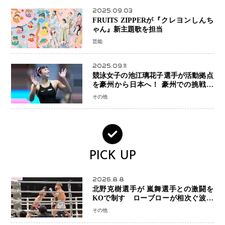
2025.09.03
FRUITS ZIPPERが『クレヨンしんち
ゃん』新主題歌を担当
芸能
2025.09.11
競泳女子の池江璃花子選手が活動拠点
を豪州から日本へ！ 豪州での挑戦を
糧に、28年ロサンゼルス五輪へ再始動
その他
PICK UP
2026.8.8
北野克樹選手が 嵐舞選手との激闘を
KOで制す ローブローが相次ぐ波乱
の展開…涙の勝利「生まれてくる娘の
その他
ために750万円を使いたい」