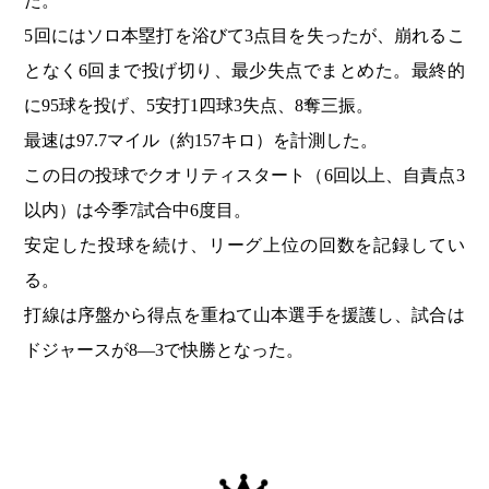
た。
5回にはソロ本塁打を浴びて3点目を失ったが、崩れるこ
となく6回まで投げ切り、最少失点でまとめた。最終的
に95球を投げ、5安打1四球3失点、8奪三振。
最速は97.7マイル（約157キロ）を計測した。
この日の投球でクオリティスタート（6回以上、自責点3
以内）は今季7試合中6度目。
安定した投球を続け、リーグ上位の回数を記録してい
る。
打線は序盤から得点を重ねて山本選手を援護し、試合は
ドジャースが8―3で快勝となった。