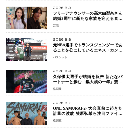
2026.8.8
フリーアナウンサーの高木由梨奈さん
結婚2周年に新たな家族を迎える喜び
を報告 夫・岸田タツヤさんと連名
芸能
「夫婦ともに幸せに感じています」
2026.8.8
元NBA選手でトランスジェンダーであ
ることを公にしているエネス・カンタ
ーがWNBAドラフト参戦を表明「参加
バスケット
資格を満たしている」異例の挑戦、そ
の背景に女子スポーツを巡る議論
2026.8.8
久保優太選手が結婚を報告 新たなパ
ートナーと歩む「集大成の一年」競技
生活を支える存在に感謝
格闘技
2026.8.7
ONE SAMURAI-2- 大会直前に起きた
計量の波紋 笠原弘希ら注目ファイタ
ーは契約体重で決戦へ、山本歩夢と平
格闘技
山諒選手戦は中止に