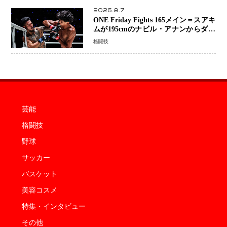
2026.8.7
ONE Friday Fights 165メイン＝スアキ
ムが195cmのナビル・アナンからダウ
ン奪取！猛反撃を耐え抜き判定勝利、
格闘技
8連勝を達成
芸能
格闘技
野球
サッカー
バスケット
美容コスメ
特集・インタビュー
その他