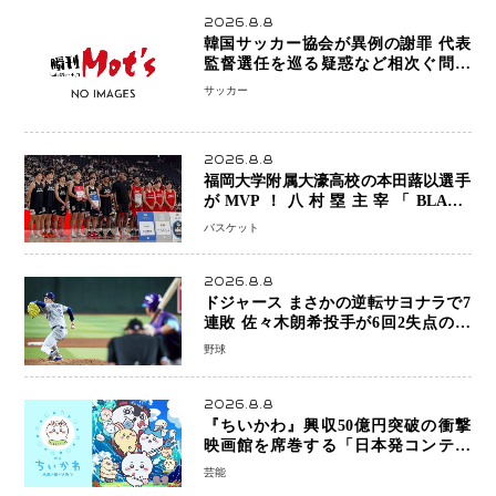
2026.8.8
韓国サッカー協会が異例の謝罪 代表
監督選任を巡る疑惑など相次ぐ問題
「組織の刷新」誓う
サッカー
2026.8.8
福岡大学附属大濠高校の本田蕗以選手
がMVP！八村塁主宰「BLACK
SAMURAI SUMMIT 2026」で存在
バスケット
感 NBAへの夢へ大きな一歩「自信に
なった」
2026.8.8
ドジャース まさかの逆転サヨナラで7
連敗 佐々木朗希投手が6回2失点の力
投も勝利届かず、大谷翔平は好機で悔
野球
しい併殺打
2026.8.8
『ちいかわ』興収50億円突破の衝撃
映画館を席巻する「日本発コンテン
ツ」の強さ スパイダーマン、モアナ
芸能
ら世界級作品と並ぶ存在感