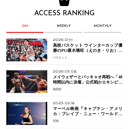
ACCESS RANKING
24H
WEEKLY
MONTHLY
2026.01.14
高校バスケット ウインターカップ優
勝のPG榎木璃旺（えのき・りお）が
プロの現場へ―。
バスケット
2026.05.08
メイウェザーとパッキャオ再戦へ「48
時間以内に決着」公式戦かエキシビシ
ョンか混迷続く
格闘技
2025.02.18
マーベル映画『キャプテン・アメリ
カ：ブレイブ・ニュー・ワールド』
新ブラック・ウィドウ役のシラ・ハー
芸能
スとは！？