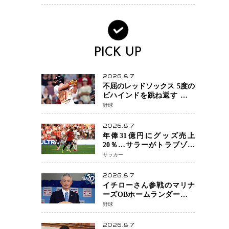
場を発表「安全最優先の判
断」
PICK UP
2026.8.7
不屈のレッドソックス 5度の
ビハインドを跳ね返す 延長
13回サヨナラ勝ち 吉田正尚
野球
選手も2安打1打点で貢献 4得
点以上は驚異の28連勝
2026.8.7
年俸31億円にグッズ売上
20％…サラーがトラブゾン
スポル加入 世界サッカーは
サッカー
「五大リーグ一強」から新
時代へ
2026.8.7
イチローさん参戦のマリナ
ーズOBホームランダービー
が無料生配信 北米ならで
野球
はの“魅せる興行”に世界が
注目
2026.8.7