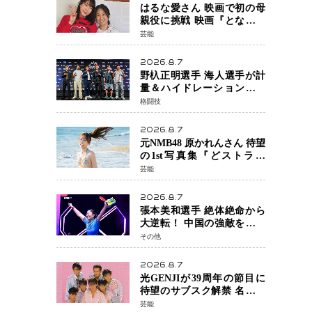
はるな愛さん 映画で初の母
親役に挑戦 映画『となりの
とらんす少女ちゃん』11月7
芸能
日公開 未来の自分との対話
を描く注目作
2026.8.7
野杁正明選手 海人選手が計
量＆ハイドレーションテス
トをクリア「ONE
格闘技
SAMURAI 2」決戦へ万全の
準備整う
2026.8.7
元NMB48 原かれんさん 待望
の1st写真集『どストライ
ク』発売決定 バリで魅せる
芸能
25歳の新境地
2026.8.7
張本美和選手 絶体絶命から
大逆転！ 中国の強敵を撃破
しWTT横浜でベスト8進出
その他
2026.8.7
光GENJIが39周年の節目に
待望のサブスク解禁 名曲の
数々がデジタル配信へ 40周
芸能