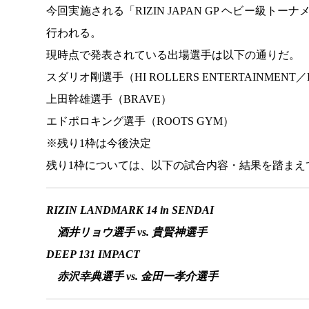
今回実施される「RIZIN JAPAN GP ヘビー級
行われる。
現時点で発表されている出場選手は以下の通りだ。
スダリオ剛選手（HI ROLLERS ENTERTAINMENT／
上田幹雄選手（BRAVE）
エドポロキング選手（ROOTS GYM）
※残り1枠は今後決定
残り1枠については、以下の試合内容・結果を踏まえ
RIZIN LANDMARK 14 in SENDAI
酒井リョウ選手 vs. 貴賢神選手
DEEP 131 IMPACT
赤沢幸典選手 vs. 金田一孝介選手