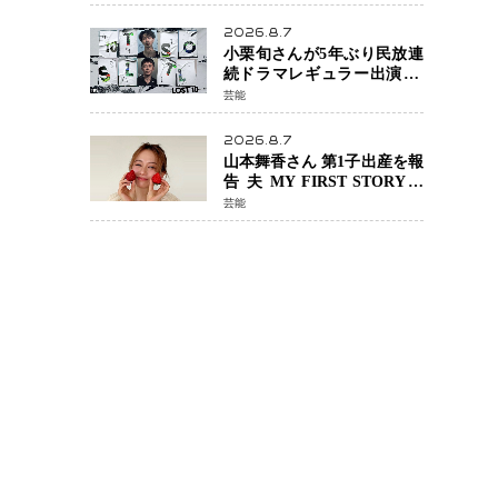
年へ向け1年間で全作品を順
次公開
2026.8.7
小栗旬さんが5年ぶり民放連
続ドラマレギュラー出演 横
浜流星さんと初共演
芸能
『LOST10』で異色バディ結
成
2026.8.7
山本舞香さん 第1子出産を報
告 夫 MY FIRST STORYの
Hiroさんとの新たな家族生
芸能
活「母子ともに健康」