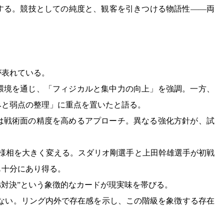
する。競技としての純度と、観客を引きつける物語性――両
が表れている。
環境を通じ、「フィジカルと集中力の向上」を強調。一方、
みと弱点の整理」に重点を置いたと語る。
は戦術面の精度を高めるアプローチ。異なる強化方針が、試
で様相を大きく変える。スダリオ剛選手と上田幹雄選手が初戦
も十分にあり得る。
弟対決”という象徴的なカードが現実味を帯びる。
はない。リング内外で存在感を示し、この階級を象徴する存在