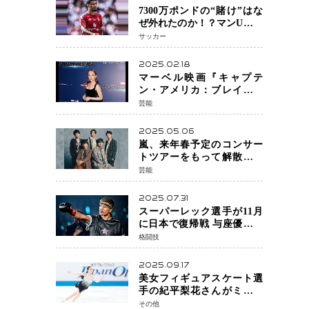
7300万ポンドの“賭け”はな
ぜ外れたのか！？マンU、サ
ンチョをフリー放出
サッカー
へ・・・補強戦略の転換点
に
2025.02.18
マーベル映画『キャプテ
ン・アメリカ：ブレイブ・
ニュー・ワールド』 新ブラ
芸能
ック・ウィドウ役のシラ・
ハースとは！？
2025.05.06
嵐、来年春予定のコンサー
トツアーをもって解散 フ
ァンクラブも2026年5月末で
芸能
活動終了
2025.07.31
スーパーレック選手が11月
に日本で復帰戦 与座優貴選
手との激突に「すべての技
格闘技
術を見せたい」
2025.09.17
美女フィギュアスケート選
手の紀平梨花さんがミラノ
五輪出場断念 中部選手権欠
その他