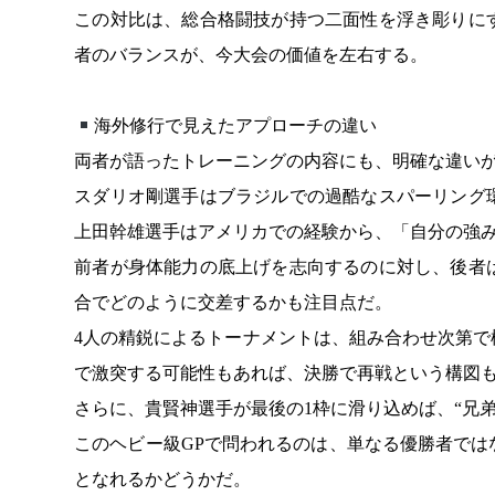
この対比は、総合格闘技が持つ二面性を浮き彫りに
者のバランスが、今大会の価値を左右する。
海外修行で見えたアプローチの違い
両者が語ったトレーニングの内容にも、明確な違い
スダリオ剛選手はブラジルでの過酷なスパーリング
上田幹雄選手はアメリカでの経験から、「自分の強
前者が身体能力の底上げを志向するのに対し、後者
合でどのように交差するかも注目点だ。
4人の精鋭によるトーナメントは、組み合わせ次第
で激突する可能性もあれば、決勝で再戦という構図
さらに、貴賢神選手が最後の1枠に滑り込めば、“兄
このヘビー級GPで問われるのは、単なる優勝者で
となれるかどうかだ。