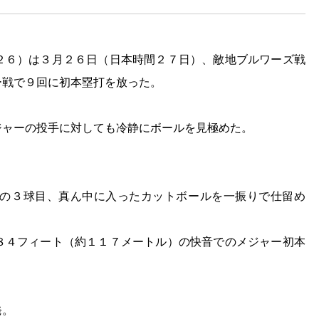
２６）は３月２６日（日本時間２７日）、敵地ブルワーズ戦
ー戦で９回に初本塁打を放った。
ジャーの投手に対しても冷静にボールを見極めた。
の３球目、真ん中に入ったカットボールを一振りで仕留め
。
８４フィート（約１１７メートル）の快音でのメジャー初本
発。