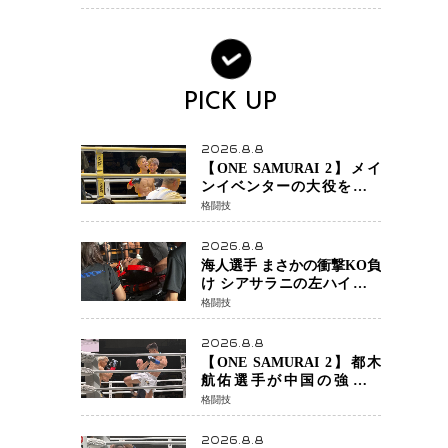
ンか混迷続く
PICK UP
2026.8.8
【ONE SAMURAI 2】メイ
ンイベンターの大役をしっ
かりやってのけた野杁正明
格闘技
が衝撃のリベンジ！ リ
ウ・メンヤンを1R・2分59秒
2026.8.8
KO、左カウンターで完全決
海人選手 まさかの衝撃KO負
着
け シアサラニの左ハイが炸
裂 リベンジ戦は一瞬で決着
格闘技
2026.8.8
【ONE SAMURAI 2】都木
航佑選手が中国の強豪ル
オ・チャオの猛攻を受けな
格闘技
がらも的確な攻撃で応戦
最後まで打ち合うも判定で
2026.8.8