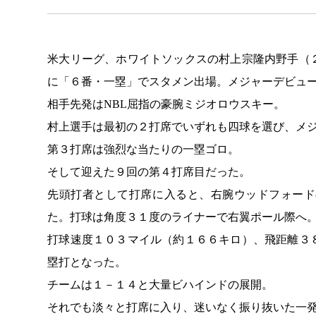
米大リーグ、ホワイトソックスの村上宗隆内野手（
に「６番・一塁」でスタメン出場。メジャーデビュ
相手先発はNBL屈指の豪腕ミジオロウスキー。
村上選手は最初の２打席でいずれも四球を選び、メ
第３打席は強烈な当たりの一塁ゴロ。
そして迎えた９回の第４打席目だった。
先頭打者として打席に入ると、右腕ウッドフォード
た。打球は角度３１度のライナーで右翼ポール際へ
打球速度１０３マイル（約１６６キロ）、飛距離３
塁打となった。
チームは１－１４と大量ビハインドの展開。
それでも淡々と打席に入り、迷いなく振り抜いた一