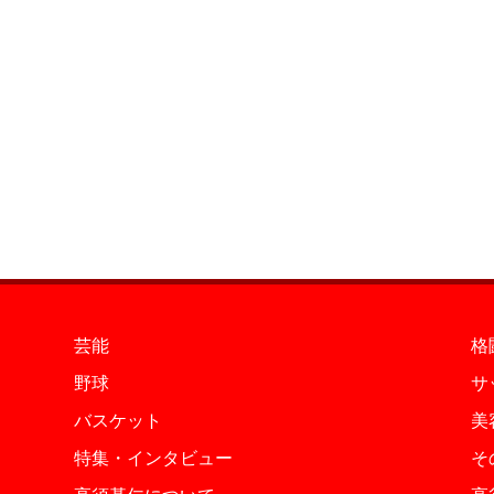
芸能
格
野球
サ
バスケット
美
特集・インタビュー
そ