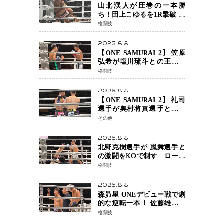
チャオに軍配
山北渓人が圧巻の一本勝
ち！田上こゆるを1R撃破 ケ
ルベロスチョークで存在感
格闘技
を示す
2026.8.8
【ONE SAMURAI 2】笠原
弘希が塩川琉斗との王者対
決を制す 圧力で主導権を握
格闘技
り判定勝利
2026.8.8
【ONE SAMURAI 2】礼司
選手が奥村将真選手との接
戦を制す カウンターと正確
その他
な打撃で判定勝利
2026.8.8
北野克樹選手が 嵐舞選手と
の激闘をKOで制す ローブ
ローが相次ぐ波乱の展開…
格闘技
涙の勝利「生まれてくる娘
のために750万円を使いた
2026.8.8
い」
森昴星 ONEデビュー戦で劇
的な逆転一本！ 佐藤雄介の
強烈な打撃を耐え抜き、リ
格闘技