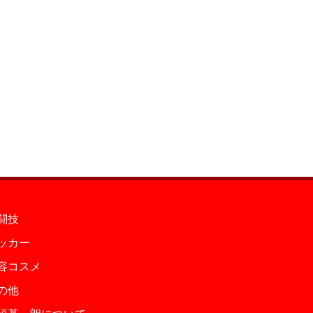
闘技
ッカー
容コスメ
の他