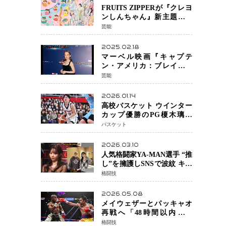
FRUITS ZIPPERが『クレヨ
ンしんちゃん』新主題歌を
担当
芸能
2025.02.18
マーベル映画『キャプテ
ン・アメリカ：ブレイブ・
ニュー・ワールド』 新ブラ
芸能
ック・ウィドウ役のシラ・
ハースとは！？
2026.01.14
高校バスケット ウインター
カップ優勝のPG榎木璃旺
（えのき・りお）がプロの
バスケット
現場へ―。
2026.03.10
人気格闘家YA-MAN選手 “推
し”を擁護しSNSで波紋 キャ
バクラ番組騒動に参戦…結
格闘技
果的にPR効果も？
2026.05.08
メイウェザーとパッキャオ
再戦へ「48時間以内に決
着」公式戦かエキシビショ
格闘技