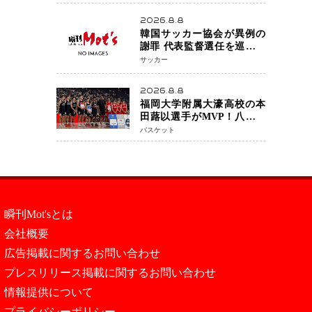
アネイキッドチョークで勝
利
2026.8.8
韓国サッカー協会が異例の
謝罪 代表監督選任を巡る疑
惑など相次ぐ問題「組織の
サッカー
刷新」誓う
2026.8.8
福岡大学附属大濠高校の本
田蕗以選手がMVP！八村塁
主宰「BLACK SAMURAI
バスケット
SUMMIT 2026」で存在感
NBAへの夢へ大きな一歩
「自信になった」
瞬刊Mot'sとは
会社概要
広告掲載に関するお問い合わせ
プレスリリース掲載に関するお問い合わせ
情報提供について
プライバシーポリシー