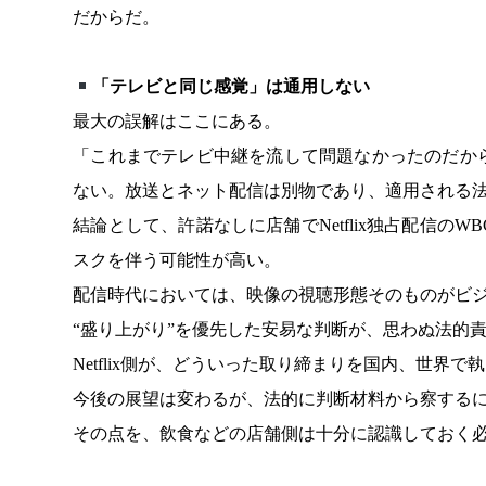
だからだ。
「テレビと同じ感覚」は通用しない
最大の誤解はここにある。
「これまでテレビ中継を流して問題なかったのだか
ない。放送とネット配信は別物であり、適用される
結論として、許諾なしに店舗でNetflix独占配信
スクを伴う可能性が高い。
配信時代においては、映像の視聴形態そのものがビ
“盛り上がり”を優先した安易な判断が、思わぬ法的
Netflix側が、どういった取り締まりを国内、世界で
今後の展望は変わるが、法的に判断材料から察する
その点を、飲食などの店舗側は十分に認識しておく