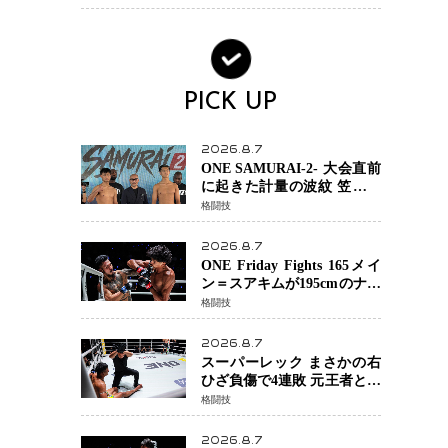
果的にPR効果も？
PICK UP
2026.8.7
ONE SAMURAI-2- 大会直前
に起きた計量の波紋 笠原弘
希ら注目ファイターは契約
格闘技
体重で決戦へ、山本歩夢と
平山諒選手戦は中止に
2026.8.7
ONE Friday Fights 165メイ
ン＝スアキムが195cmのナビ
ル・アナンからダウン奪
格闘技
取！猛反撃を耐え抜き判定
勝利、8連勝を達成
2026.8.7
スーパーレック まさかの右
ひざ負傷で4連敗 元王者とし
て異例の苦境…「アクシデ
格闘技
ント」でも消えない危険信
号
2026.8.7