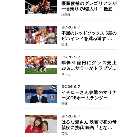
優勝候補のグレゴリアンが
一番乗りで4強入り！ 徹底し
たローキックでウスビャン
格闘技
を攻略、判定勝利
2026.8.7
不屈のレッドソックス 5度の
ビハインドを跳ね返す 延長
13回サヨナラ勝ち 吉田正尚
野球
選手も2安打1打点で貢献 4得
点以上は驚異の28連勝
2026.8.7
年俸31億円にグッズ売上
20％…サラーがトラブゾン
スポル加入 世界サッカーは
サッカー
「五大リーグ一強」から新
時代へ
2026.8.7
イチローさん参戦のマリナ
ーズOBホームランダービー
が無料生配信 北米ならで
野球
はの“魅せる興行”に世界が
注目
2026.8.7
はるな愛さん 映画で初の母
親役に挑戦 映画『となりの
とらんす少女ちゃん』11月7
芸能