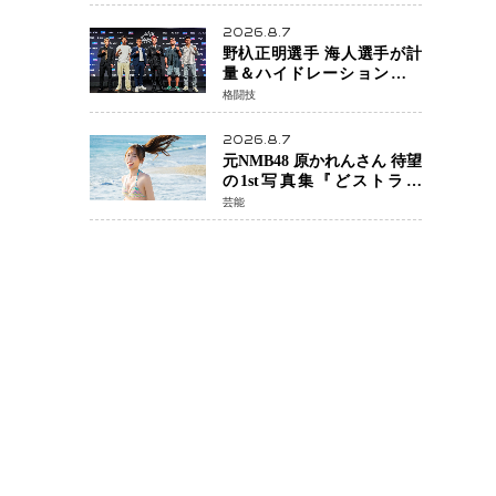
日公開 未来の自分との対話
を描く注目作
2026.8.7
野杁正明選手 海人選手が計
量＆ハイドレーションテス
トをクリア「ONE
格闘技
SAMURAI 2」決戦へ万全の
準備整う
2026.8.7
元NMB48 原かれんさん 待望
の1st写真集『どストライ
ク』発売決定 バリで魅せる
芸能
25歳の新境地