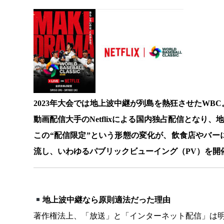
2023年大会では地上波中継が列島を熱狂させたW
動画配信大手のNetflixによる国内独占配信となり
この“配信限定”という形態の変化が、飲食店やバ
流し、いわゆるパブリックビューイング（PV）を開
地上波中継なら原則適法だった理由
著作権法上、「放送」と「インターネット配信」は