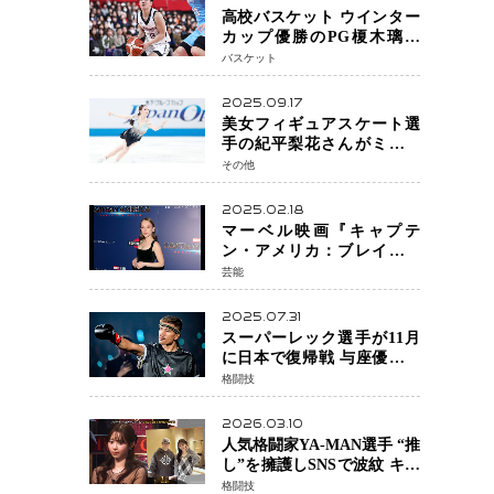
高校バスケット ウインター
カップ優勝のPG榎木璃旺
（えのき・りお）がプロの
バスケット
現場へ―。
2025.09.17
美女フィギュアスケート選
手の紀平梨花さんがミラノ
五輪出場断念 中部選手権欠
その他
場を発表「安全最優先の判
断」
2025.02.18
マーベル映画『キャプテ
ン・アメリカ：ブレイブ・
ニュー・ワールド』 新ブラ
芸能
ック・ウィドウ役のシラ・
ハースとは！？
2025.07.31
スーパーレック選手が11月
に日本で復帰戦 与座優貴選
手との激突に「すべての技
格闘技
術を見せたい」
2026.03.10
人気格闘家YA-MAN選手 “推
し”を擁護しSNSで波紋 キャ
バクラ番組騒動に参戦…結
格闘技