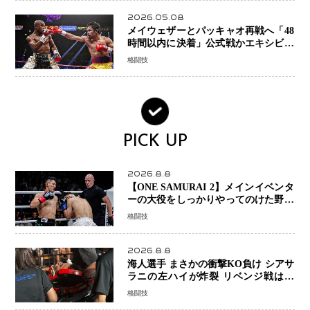
2026.05.08
メイウェザーとパッキャオ再戦へ「48
時間以内に決着」公式戦かエキシビシ
ョンか混迷続く
格闘技
PICK UP
2026.8.8
【ONE SAMURAI 2】メインイベンタ
ーの大役をしっかりやってのけた野杁
正明が衝撃のリベンジ！ リウ・メン
格闘技
ヤンを1R・2分59秒KO、左カウンタ
ーで完全決着
2026.8.8
海人選手 まさかの衝撃KO負け シアサ
ラニの左ハイが炸裂 リベンジ戦は一
瞬で決着
格闘技