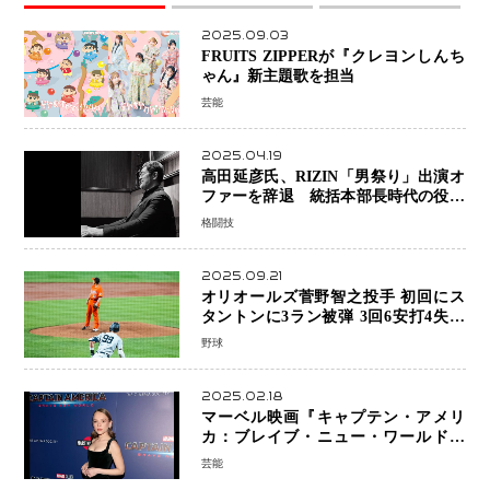
2025.09.03
FRUITS ZIPPERが『クレヨンしんち
ゃん』新主題歌を担当
芸能
2025.04.19
高田延彦氏、RIZIN「男祭り」出演オ
ファーを辞退 統括本部長時代の役目
「すでに終えています」と明言
格闘技
2025.09.21
オリオールズ菅野智之投手 初回にス
タントンに3ラン被弾 3回6安打4失点
で降板
野球
2025.02.18
マーベル映画『キャプテン・アメリ
カ：ブレイブ・ニュー・ワールド』
新ブラック・ウィドウ役のシラ・ハー
芸能
スとは！？