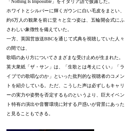
「Nothing Is Impossible」をイタリア語で披露した。
ホワイトとシルバーに輝くガウンに白い毛皮をまとい、
約6万人の観衆を前に堂々と立つ姿は、五輪開会式にふ
さわしい象徴性を備えていた。
一方、英国営放送BBCを通じて式典を視聴していた人々
の間では、
歌唱のあり方についてさまざまな受け止めが生まれた。
英大衆紙「ザ・サン」は、「生歌とは考えにくい」「ラ
イブでの歌唱なのか」といった批判的な視聴者のコメン
トを紹介している。ただ、こうした声は必ずしもキャリ
ーの実力や姿勢を否定するものというより、巨大イベン
ト特有の演出や音響環境に対する戸惑いが背景にあった
と見ることもできる。