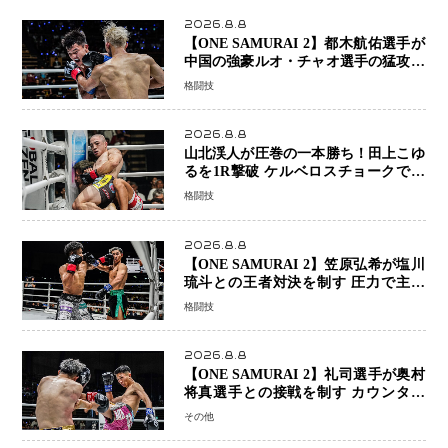
2026.8.8
【ONE SAMURAI 2】都木航佑選手が
中国の強豪ルオ・チャオ選手の猛攻を
受けながらも的確な攻撃で応戦 最後
格闘技
まで打ち合うも判定でチャオに軍配
2026.8.8
山北渓人が圧巻の一本勝ち！田上こゆ
るを1R撃破 ケルベロスチョークで存
在感を示す
格闘技
2026.8.8
【ONE SAMURAI 2】笠原弘希が塩川
琉斗との王者対決を制す 圧力で主導
権を握り判定勝利
格闘技
2026.8.8
【ONE SAMURAI 2】礼司選手が奥村
将真選手との接戦を制す カウンター
と正確な打撃で判定勝利
その他