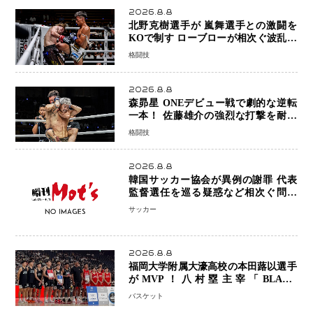
2026.8.8
北野克樹選手が 嵐舞選手との激闘を
KOで制す ローブローが相次ぐ波乱の
展開…涙の勝利「生まれてくる娘のた
格闘技
めに750万円を使いたい」
2026.8.8
森昴星 ONEデビュー戦で劇的な逆転
一本！ 佐藤雄介の強烈な打撃を耐え
抜き、リアネイキッドチョークで勝利
格闘技
2026.8.8
韓国サッカー協会が異例の謝罪 代表
監督選任を巡る疑惑など相次ぐ問題
「組織の刷新」誓う
サッカー
2026.8.8
福岡大学附属大濠高校の本田蕗以選手
がMVP！八村塁主宰「BLACK
SAMURAI SUMMIT 2026」で存在
バスケット
感 NBAへの夢へ大きな一歩「自信に