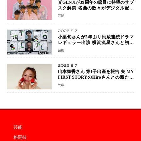
光GENJIが39周年の節目に待望のサブ
スク解禁 名曲の数々がデジタル配信
へ 40周年へ向け1年間で全作品を順次
芸能
公開
2026.8.7
小栗旬さんが5年ぶり民放連続ドラマ
レギュラー出演 横浜流星さんと初共
演『LOST10』で異色バディ結成
芸能
2026.8.7
山本舞香さん 第1子出産を報告 夫 MY
FIRST STORYのHiroさんとの新たな
家族生活「母子ともに健康」
芸能
芸能
格闘技