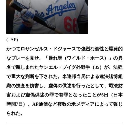
(=AP)
かつてロサンゼルス・ドジャースで強烈な個性と爆発的
なプレーを見せ、「暴れ馬（ワイルド・ホース）」の異
名で親しまれたヤシエル・プイグ外野手（35）が、法廷
で重大な判断を下された。米連邦当局による違法賭博組
織の捜査を妨害し、虚偽の供述を行ったとして、司法妨
害および虚偽供述の罪で有罪となったことが6日（日本
時間7日）、AP通信など複数の米メディアによって報じ
られた。