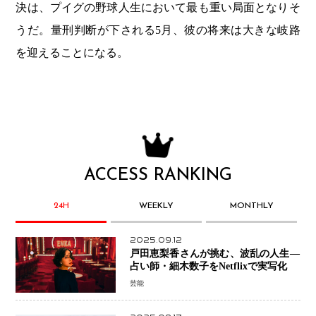
決は、プイグの野球人生において最も重い局面となりそ
うだ。量刑判断が下される5月、彼の将来は大きな岐路
を迎えることになる。
ACCESS RANKING
24H
WEEKLY
MONTHLY
2025.09.12
戸田恵梨香さんが挑む、波乱の人生―
占い師・細木数子をNetflixで実写化
芸能