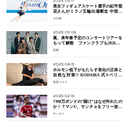
2025.09.17
美女フィギュアスケート選手の紀平梨
花さんがミラノ五輪出場断念 中部選
手権欠場を発表「安全最優先の判断」
その他
2025.05.06
嵐、来年春予定のコンサートツアーを
もって解散 ファンクラブも2026年5
月末で活動終了
芸能
2025.08.15
ホルモン低下がもたらす老化の正体と
自然な対策!! KODAIRA 式®ペリネ
（骨盤底筋）ケア
美容コスメ
2026.02.19
7300万ポンドの“賭け”はなぜ外れたの
か！？マンU、サンチョをフリー放出
へ・・・補強戦略の転換点に
サッカー