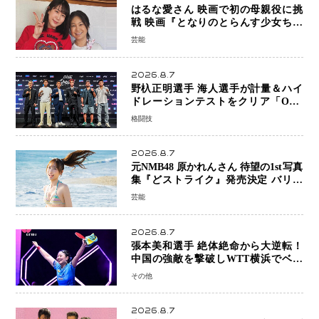
はるな愛さん 映画で初の母親役に挑
戦 映画『となりのとらんす少女ちゃ
ん』11月7日公開 未来の自分との対話
芸能
を描く注目作
2026.8.7
野杁正明選手 海人選手が計量＆ハイ
ドレーションテストをクリア「ONE
SAMURAI 2」決戦へ万全の準備整う
格闘技
2026.8.7
元NMB48 原かれんさん 待望の1st写真
集『どストライク』発売決定 バリで
魅せる25歳の新境地
芸能
2026.8.7
張本美和選手 絶体絶命から大逆転！
中国の強敵を撃破しWTT横浜でベス
ト8進出
その他
2026.8.7