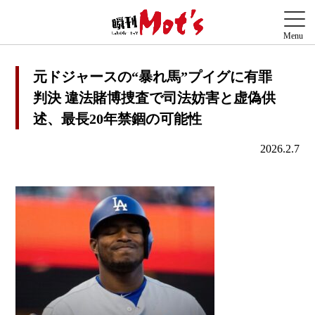
元ドジャースの“暴れ馬”プイグに有罪
判決 違法賭博捜査で司法妨害と虚偽供
述、最長20年禁錮の可能性
2026.2.7