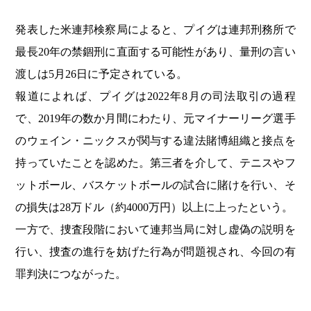
発表した米連邦検察局によると、プイグは連邦刑務所で
最長20年の禁錮刑に直面する可能性があり、量刑の言い
渡しは5月26日に予定されている。
報道によれば、プイグは2022年8月の司法取引の過程
で、2019年の数か月間にわたり、元マイナーリーグ選手
のウェイン・ニックスが関与する違法賭博組織と接点を
持っていたことを認めた。第三者を介して、テニスやフ
ットボール、バスケットボールの試合に賭けを行い、そ
の損失は28万ドル（約4000万円）以上に上ったという。
一方で、捜査段階において連邦当局に対し虚偽の説明を
行い、捜査の進行を妨げた行為が問題視され、今回の有
罪判決につながった。