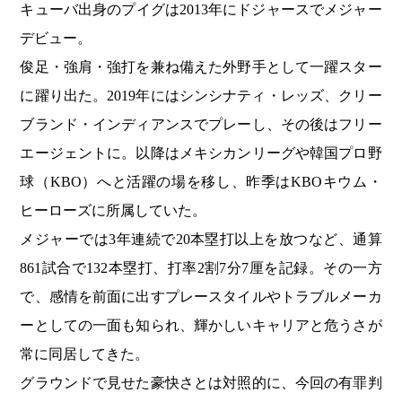
キューバ出身のプイグは2013年にドジャースでメジャー
デビュー。
俊足・強肩・強打を兼ね備えた外野手として一躍スター
に躍り出た。2019年にはシンシナティ・レッズ、クリー
ブランド・インディアンスでプレーし、その後はフリー
エージェントに。以降はメキシカンリーグや韓国プロ野
球（KBO）へと活躍の場を移し、昨季はKBOキウム・
ヒーローズに所属していた。
メジャーでは3年連続で20本塁打以上を放つなど、通算
861試合で132本塁打、打率2割7分7厘を記録。その一方
で、感情を前面に出すプレースタイルやトラブルメーカ
ーとしての一面も知られ、輝かしいキャリアと危うさが
常に同居してきた。
グラウンドで見せた豪快さとは対照的に、今回の有罪判