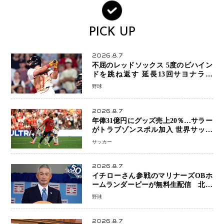
PICK UP
2026.8.7
不屈のレッドソックス 5度のビハイン
ドを跳ね返す 延長13回サヨナラ勝
ち 吉田正尚選手も2安打1打点で貢献 4
野球
得点以上は驚異の28連勝
2026.8.7
年俸31億円にグッズ売上20％…サラー
がトラブゾンスポル加入 世界サッカ
ーは「五大リーグ一強」から新時代へ
サッカー
2026.8.7
イチローさん参戦のマリナーズOBホ
ームランダービーが無料生配信 北米
ならではの“魅せる興行”に世界が注目
野球
2026.8.7