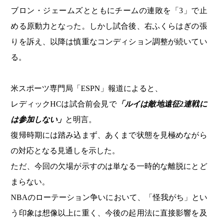
ブロン・ジェームズとともにチームの連敗を「3」で止
める原動力となった。しかし試合後、右ふくらはぎの張
りを訴え、以降は慎重なコンディション調整が続いてい
る。
米スポーツ専門局「ESPN」報道によると、
レディックHCは試合前会見で
「ルイは敵地遠征2連戦に
は参加しない」
と明言。
復帰時期には踏み込まず、あくまで状態を見極めながら
の対応となる見通しを示した。
ただ、今回の欠場が示すのは単なる一時的な離脱にとど
まらない。
NBAのローテーション争いにおいて、「怪我がち」とい
う印象は想像以上に重く、今後の起用法に直接影響を及