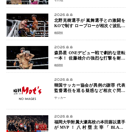
その他
2026.8.8
北野克樹選手が 嵐舞選手との激闘を
KOで制す ローブローが相次ぐ波乱の
展開…涙の勝利「生まれてくる娘のた
格闘技
めに750万円を使いたい」
2026.8.8
森昴星 ONEデビュー戦で劇的な逆転
一本！ 佐藤雄介の強烈な打撃を耐え
抜き、リアネイキッドチョークで勝利
格闘技
2026.8.8
韓国サッカー協会が異例の謝罪 代表
監督選任を巡る疑惑など相次ぐ問題
「組織の刷新」誓う
サッカー
2026.8.8
福岡大学附属大濠高校の本田蕗以選手
がMVP！八村塁主宰「BLACK