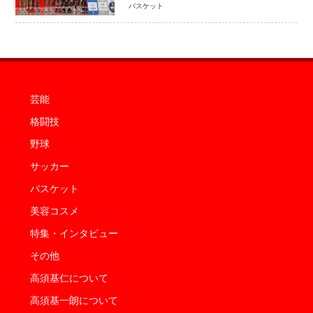
SAMURAI SUMMIT 2026」で存在
バスケット
感 NBAへの夢へ大きな一歩「自信に
なった」
芸能
格闘技
野球
サッカー
バスケット
美容コスメ
特集・インタビュー
その他
高須基仁について
高須基一朗について