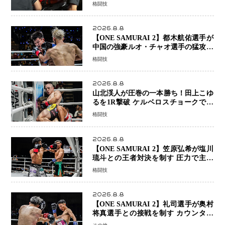
瞬で決着
格闘技
2026.8.8
【ONE SAMURAI 2】都木航佑選手が
中国の強豪ルオ・チャオ選手の猛攻を
受けながらも的確な攻撃で応戦 最後
格闘技
まで打ち合うも判定でチャオに軍配
2026.8.8
山北渓人が圧巻の一本勝ち！田上こゆ
るを1R撃破 ケルベロスチョークで存
在感を示す
格闘技
2026.8.8
【ONE SAMURAI 2】笠原弘希が塩川
琉斗との王者対決を制す 圧力で主導
権を握り判定勝利
格闘技
2026.8.8
【ONE SAMURAI 2】礼司選手が奥村
将真選手との接戦を制す カウンター
と正確な打撃で判定勝利