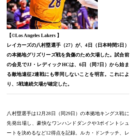
【©️Los Angeles Lakers 】
レイカーズの八村塁選手（27）が、4日（日本時間5日）
の本拠地グリズリーズ戦を負傷のため欠場した。試合前
の会見でJJ・レディックHCは、6日（同7日）から始ま
る敵地遠征2連戦にも帯同しないことを明言。これによ
り、5戦連続欠場が確定した。
八村塁選手は12月28日（同29日）の本拠地キングス戦に
先発出場し、豪快なワンハンドダンクや3ポイントシュ
ートを決めるなど12得点を記録。ルカ・ドンチッチ、レ