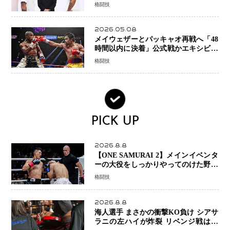
格闘技
2026.05.08
メイウェザーとパッキャオ再戦へ「48
時間以内に決着」公式戦かエキシビシ
ョンか混迷続く
格闘技
PICK UP
2026.8.8
【ONE SAMURAI 2】メインイベンタ
ーの大役をしっかりやってのけた野杁
正明が衝撃のリベンジ！ リウ・メン
格闘技
ヤンを1R・2分59秒KO、左カウンタ
ーで完全決着
2026.8.8
海人選手 まさかの衝撃KO負け シアサ
ラニの左ハイが炸裂 リベンジ戦は一