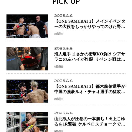
PICK UP
2026.8.8
【ONE SAMURAI 2】メインイベンタ
ーの大役をしっかりやってのけた野杁
正明が衝撃のリベンジ！ リウ・メン
格闘技
ヤンを1R・2分59秒KO、左カウンタ
ーで完全決着
2026.8.8
海人選手 まさかの衝撃KO負け シアサ
ラニの左ハイが炸裂 リベンジ戦は一
瞬で決着
格闘技
2026.8.8
【ONE SAMURAI 2】都木航佑選手が
中国の強豪ルオ・チャオ選手の猛攻を
受けながらも的確な攻撃で応戦 最後
格闘技
まで打ち合うも判定でチャオに軍配
2026.8.8
山北渓人が圧巻の一本勝ち！田上こゆ
るを1R撃破 ケルベロスチョークで存
在感を示す
格闘技