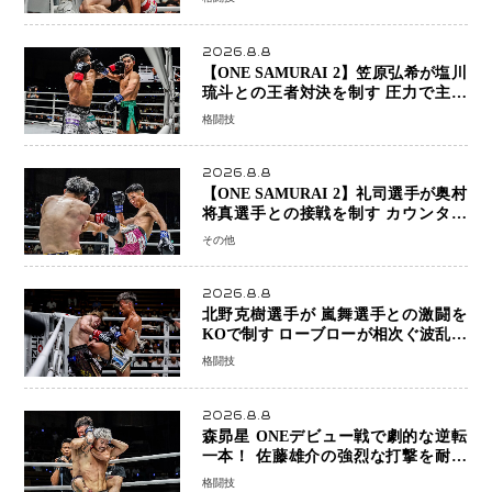
2026.8.8
【ONE SAMURAI 2】笠原弘希が塩川
琉斗との王者対決を制す 圧力で主導
権を握り判定勝利
格闘技
2026.8.8
【ONE SAMURAI 2】礼司選手が奥村
将真選手との接戦を制す カウンター
と正確な打撃で判定勝利
その他
2026.8.8
北野克樹選手が 嵐舞選手との激闘を
KOで制す ローブローが相次ぐ波乱の
展開…涙の勝利「生まれてくる娘のた
格闘技
めに750万円を使いたい」
2026.8.8
森昴星 ONEデビュー戦で劇的な逆転
一本！ 佐藤雄介の強烈な打撃を耐え
抜き、リアネイキッドチョークで勝利
格闘技