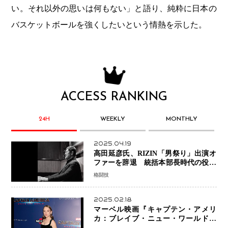
い。それ以外の思いは何もない」と語り、純粋に日本の
バスケットボールを強くしたいという情熱を示した。
ACCESS RANKING
24H
WEEKLY
MONTHLY
2025.04.19
高田延彦氏、RIZIN「男祭り」出演オ
ファーを辞退 統括本部長時代の役目
「すでに終えています」と明言
格闘技
2025.02.18
マーベル映画『キャプテン・アメリ
カ：ブレイブ・ニュー・ワールド』
新ブラック・ウィドウ役のシラ・ハー