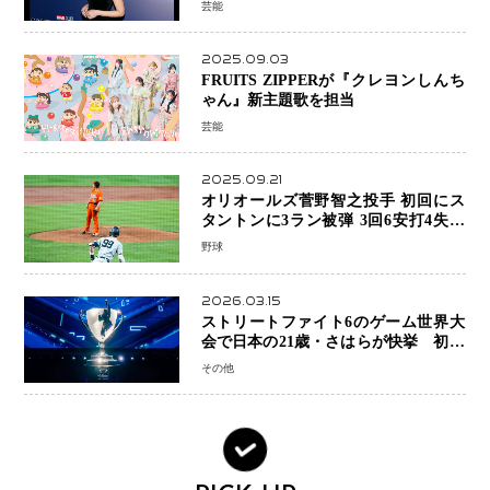
芸能
スとは！？
2025.09.03
FRUITS ZIPPERが『クレヨンしんち
ゃん』新主題歌を担当
芸能
2025.09.21
オリオールズ菅野智之投手 初回にス
タントンに3ラン被弾 3回6安打4失点
で降板
野球
2026.03.15
ストリートファイト6のゲーム世界大
会で日本の21歳・さはらが快挙 初出
場で世界一、賞金100万ドル（約1億
その他
5000万円）獲得