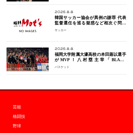
2026.8.8
韓国サッカー協会が異例の謝罪 代表
監督選任を巡る疑惑など相次ぐ問題
「組織の刷新」誓う
サッカー
2026.8.8
福岡大学附属大濠高校の本田蕗以選手
がMVP！八村塁主宰「BLACK
SAMURAI SUMMIT 2026」で存在
バスケット
感 NBAへの夢へ大きな一歩「自信に
なった」
芸能
格闘技
野球