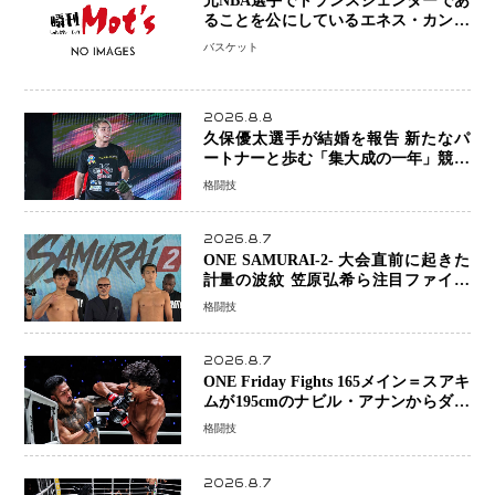
元NBA選手でトランスジェンダーであ
ることを公にしているエネス・カンタ
ーがWNBAドラフト参戦を表明「参加
バスケット
資格を満たしている」異例の挑戦、そ
の背景に女子スポーツを巡る議論
2026.8.8
久保優太選手が結婚を報告 新たなパ
ートナーと歩む「集大成の一年」競技
生活を支える存在に感謝
格闘技
2026.8.7
ONE SAMURAI-2- 大会直前に起きた
計量の波紋 笠原弘希ら注目ファイタ
ーは契約体重で決戦へ、山本歩夢と平
格闘技
山諒選手戦は中止に
2026.8.7
ONE Friday Fights 165メイン＝スアキ
ムが195cmのナビル・アナンからダウ
ン奪取！猛反撃を耐え抜き判定勝利、
格闘技
8連勝を達成
2026.8.7