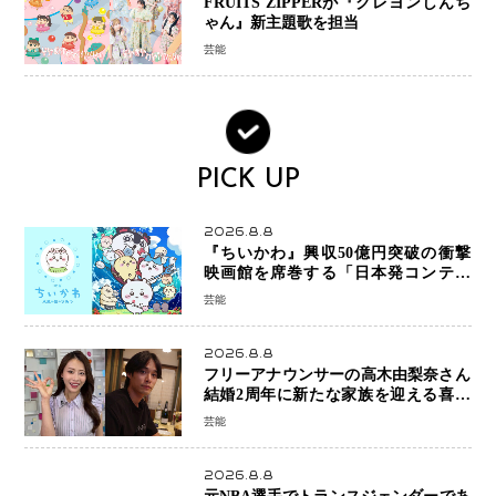
FRUITS ZIPPERが『クレヨンしんち
ゃん』新主題歌を担当
芸能
PICK UP
2026.8.8
『ちいかわ』興収50億円突破の衝撃
映画館を席巻する「日本発コンテン
ツ」の強さ スパイダーマン、モアナ
芸能
ら世界級作品と並ぶ存在感
2026.8.8
フリーアナウンサーの高木由梨奈さん
結婚2周年に新たな家族を迎える喜び
を報告 夫・岸田タツヤさんと連名
芸能
「夫婦ともに幸せに感じています」
2026.8.8