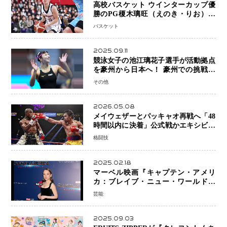
高校バスケット ウインターカップ優
勝のPG榎木璃旺（えのき・りお）が
プロの現場へ―。
バスケット
2025.09.11
競泳女子の池江璃花子選手が活動拠点
を豪州から日本へ！ 豪州での挑戦を
糧に、28年ロサンゼルス五輪へ再始動
その他
2026.05.08
メイウェザーとパッキャオ再戦へ「48
時間以内に決着」公式戦かエキシビシ
ョンか混迷続く
格闘技
2025.02.18
マーベル映画『キャプテン・アメリ
カ：ブレイブ・ニュー・ワールド』
新ブラック・ウィドウ役のシラ・ハー
芸能
スとは！？
2025.09.03