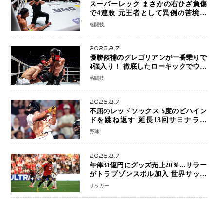
スーパーレック まさかの右ひざ負傷
で4連敗 元王者として異例の苦境…
「アクシデント」でも消えない危険信
格闘技
号
2026.8.7
優勝候補のグレゴリアンが一番乗りで
4強入り！ 徹底したローキックでウス
ビャンを攻略、判定勝利
格闘技
2026.8.7
不屈のレッドソックス 5度のビハイン
ドを跳ね返す 延長13回サヨナラ勝
ち 吉田正尚選手も2安打1打点で貢献 4
野球
得点以上は驚異の28連勝
2026.8.7
年俸31億円にグッズ売上20％…サラー
がトラブゾンスポル加入 世界サッカ
ーは「五大リーグ一強」から新時代へ
サッカー