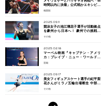
メイウェザーとパッキャオ再戦へ「48
時間以内に決着」公式戦かエキシビシ
ョンか混迷続く
格闘技
2025.09.11
競泳女子の池江璃花子選手が活動拠点
を豪州から日本へ！ 豪州での挑戦を
糧に、28年ロサンゼルス五輪へ再始動
その他
2025.02.18
マーベル映画『キャプテン・アメリ
カ：ブレイブ・ニュー・ワールド』
新ブラック・ウィドウ役のシラ・ハー
芸能
スとは！？
2025.09.17
美女フィギュアスケート選手の紀平梨
花さんがミラノ五輪出場断念 中部選
手権欠場を発表「安全最優先の判断」
その他