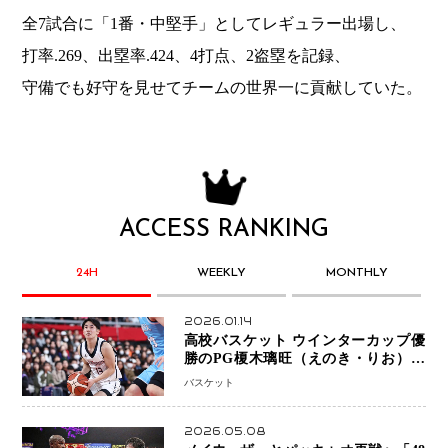
全7試合に「1番・中堅手」としてレギュラー出場し、
打率.269、出塁率.424、4打点、2盗塁を記録、
守備でも好守を見せてチームの世界一に貢献していた。
ACCESS RANKING
24H
WEEKLY
MONTHLY
2026.01.14
高校バスケット ウインターカップ優
勝のPG榎木璃旺（えのき・りお）が
プロの現場へ―。
バスケット
2026.05.08