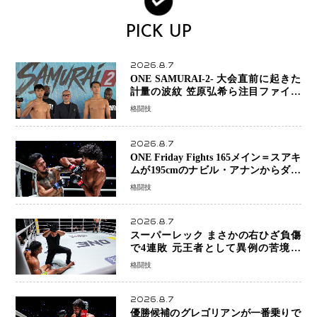
PICK UP
2026.8.7
ONE SAMURAI-2- 大会直前に起きた
計量の波紋 笠原弘希ら注目ファイタ
ーは契約体重で決戦へ、山本歩夢と平
格闘技
山諒選手戦は中止に
2026.8.7
ONE Friday Fights 165メイン＝スアキ
ムが195cmのナビル・アナンからダウ
ン奪取！猛反撃を耐え抜き判定勝利、
格闘技
8連勝を達成
2026.8.7
スーパーレック まさかの右ひざ負傷
で4連敗 元王者として異例の苦境…
「アクシデント」でも消えない危険信
格闘技
号
2026.8.7
優勝候補のグレゴリアンが一番乗りで