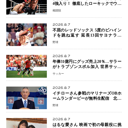
4強入り！ 徹底したローキックでウス
ビャンを攻略、判定勝利
格闘技
2026.8.7
不屈のレッドソックス 5度のビハイン
ドを跳ね返す 延長13回サヨナラ勝
ち 吉田正尚選手も2安打1打点で貢献 4
野球
得点以上は驚異の28連勝
2026.8.7
年俸31億円にグッズ売上20％…サラー
がトラブゾンスポル加入 世界サッカ
ーは「五大リーグ一強」から新時代へ
サッカー
2026.8.7
イチローさん参戦のマリナーズOBホ
ームランダービーが無料生配信 北米
ならではの“魅せる興行”に世界が注目
野球
2026.8.7
はるな愛さん 映画で初の母親役に挑