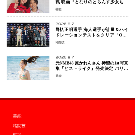
戦 映画『となりのとらんす少女ちゃ
ん』11月7日公開 未来の自分との対話
芸能
を描く注目作
2026.8.7
野杁正明選手 海人選手が計量＆ハイ
ドレーションテストをクリア「ONE
SAMURAI 2」決戦へ万全の準備整う
格闘技
2026.8.7
元NMB48 原かれんさん 待望の1st写真
集『どストライク』発売決定 バリで
魅せる25歳の新境地
芸能
芸能
格闘技