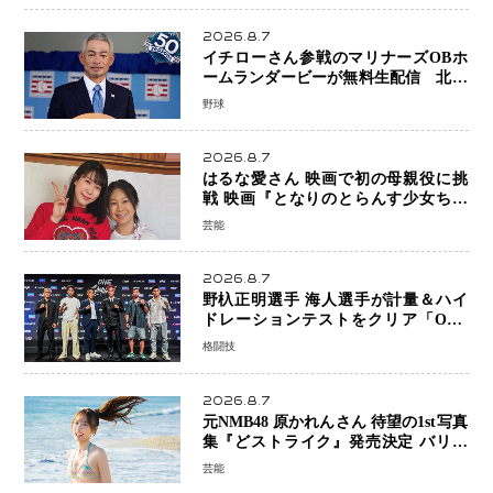
2026.8.7
イチローさん参戦のマリナーズOBホ
ームランダービーが無料生配信 北米
ならではの“魅せる興行”に世界が注目
野球
2026.8.7
はるな愛さん 映画で初の母親役に挑
戦 映画『となりのとらんす少女ちゃ
ん』11月7日公開 未来の自分との対話
芸能
を描く注目作
2026.8.7
野杁正明選手 海人選手が計量＆ハイ
ドレーションテストをクリア「ONE
SAMURAI 2」決戦へ万全の準備整う
格闘技
2026.8.7
元NMB48 原かれんさん 待望の1st写真
集『どストライク』発売決定 バリで
魅せる25歳の新境地
芸能