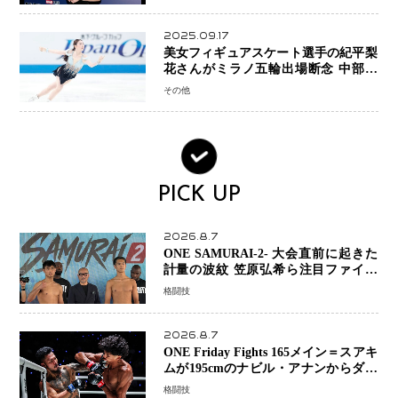
スとは！？
2025.09.17
美女フィギュアスケート選手の紀平梨
花さんがミラノ五輪出場断念 中部選
手権欠場を発表「安全最優先の判断」
その他
PICK UP
2026.8.7
ONE SAMURAI-2- 大会直前に起きた
計量の波紋 笠原弘希ら注目ファイタ
ーは契約体重で決戦へ、山本歩夢と平
格闘技
山諒選手戦は中止に
2026.8.7
ONE Friday Fights 165メイン＝スアキ
ムが195cmのナビル・アナンからダウ
ン奪取！猛反撃を耐え抜き判定勝利、
格闘技