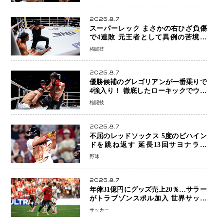
8連勝を達成
2026.8.7
スーパーレック まさかの右ひざ負傷
で4連敗 元王者として異例の苦境…
「アクシデント」でも消えない危険信
格闘技
号
2026.8.7
優勝候補のグレゴリアンが一番乗りで
4強入り！ 徹底したローキックでウス
ビャンを攻略、判定勝利
格闘技
2026.8.7
不屈のレッドソックス 5度のビハイン
ドを跳ね返す 延長13回サヨナラ勝
ち 吉田正尚選手も2安打1打点で貢献 4
野球
得点以上は驚異の28連勝
2026.8.7
年俸31億円にグッズ売上20％…サラー
がトラブゾンスポル加入 世界サッカ
ーは「五大リーグ一強」から新時代へ
サッカー