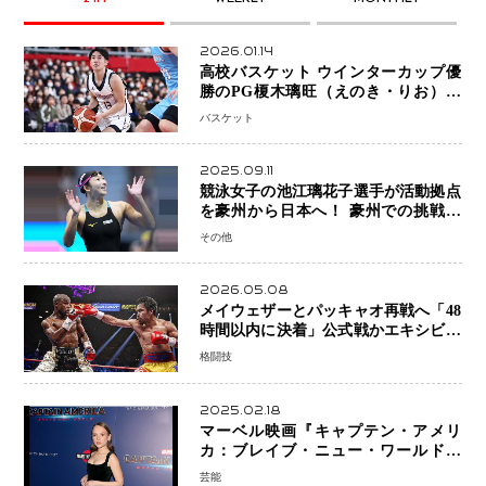
2026.01.14
高校バスケット ウインターカップ優
勝のPG榎木璃旺（えのき・りお）が
プロの現場へ―。
バスケット
2025.09.11
競泳女子の池江璃花子選手が活動拠点
を豪州から日本へ！ 豪州での挑戦を
糧に、28年ロサンゼルス五輪へ再始動
その他
2026.05.08
メイウェザーとパッキャオ再戦へ「48
時間以内に決着」公式戦かエキシビシ
ョンか混迷続く
格闘技
2025.02.18
マーベル映画『キャプテン・アメリ
カ：ブレイブ・ニュー・ワールド』
新ブラック・ウィドウ役のシラ・ハー
芸能