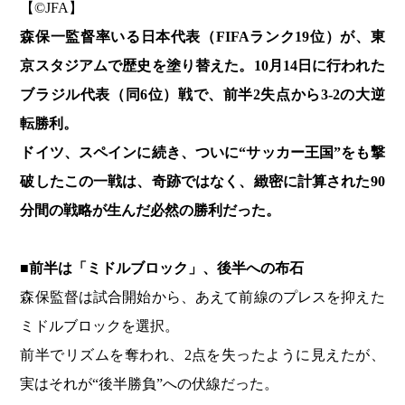
【©️JFA】
森保一監督率いる日本代表（FIFAランク19位）が、東
京スタジアムで歴史を塗り替えた。10月14日に行われた
ブラジル代表（同6位）戦で、前半2失点から3-2の大逆
転勝利。
ドイツ、スペインに続き、ついに“サッカー王国”をも撃
破したこの一戦は、奇跡ではなく、緻密に計算された90
分間の戦略が生んだ必然の勝利だった。
■前半は「ミドルブロック」、後半への布石
森保監督は試合開始から、あえて前線のプレスを抑えた
ミドルブロックを選択。
前半でリズムを奪われ、2点を失ったように見えたが、
実はそれが“後半勝負”への伏線だった。