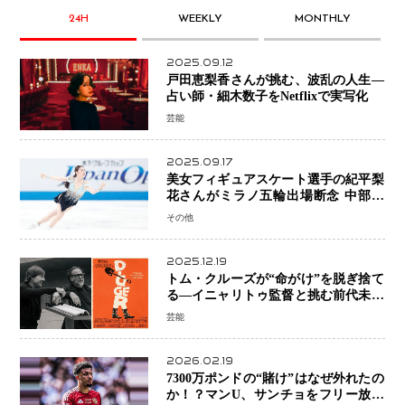
24H
WEEKLY
MONTHLY
2025.09.12
戸田恵梨香さんが挑む、波乱の人生―
占い師・細木数子をNetflixで実写化
芸能
2025.09.17
美女フィギュアスケート選手の紀平梨
花さんがミラノ五輪出場断念 中部選
手権欠場を発表「安全最優先の判断」
その他
2025.12.19
トム・クルーズが“命がけ”を脱ぎ捨て
る―イニャリトゥ監督と挑む前代未聞
の大惨事コメディ「DIGGER ディガ
芸能
ー」始動
2026.02.19
7300万ポンドの“賭け”はなぜ外れたの
か！？マンU、サンチョをフリー放出