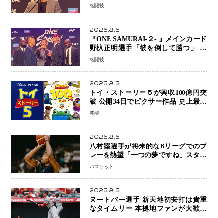
プライズ発表 2カ月連続参戦へ
格闘技
2026.8.6
『ONE SAMURAI-２- 』メインカード
野杁正明選手「彼を倒して勝つ」 リ
ウ・メンヤンとの因縁に決着へ 再起
格闘技
を懸けたONEフェザー級トーナメント
初戦
2026.8.6
トイ・ストーリー５が興収100億円突
破 公開34日でピクサー作品 史上最速
日本歴代シリーズ最高更新も目前
芸能
2026.8.6
八村塁選手が将来的なBリーグでのプ
レーを熱望「一つの夢ですね」スター
帰還がリーグ価値を押し上げる可能性
バスケット
2026.8.6
ヌートバー選手 新天地初安打は貴重
なタイムリー 本拠地ファンが大歓声
笑顔で歓喜