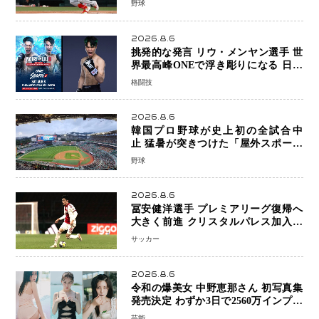
野球
2026.8.6
挑発的な発言 リウ・メンヤン選手 世
界最高峰ONEで浮き彫りになる 日本
キックボクシングが直面する“技術
格闘技
戦”の現在地
2026.8.6
韓国プロ野球が史上初の全試合中
止 猛暑が突きつけた「屋外スポーツ
の限界」 日本発のドーム型施設時代
野球
へ
2026.8.6
冨安健洋選手 プレミアリーグ復帰へ
大きく前進 クリスタルパレス加入目
前 メディカルチェックも通過
サッカー
2026.8.6
令和の爆美女 中野恵那さん 初写真集
発売決定 わずか3日で2560万インプレ
ッションを記録した話題の美貌を凝縮
芸能