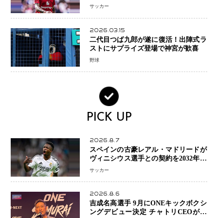
へ・・・補強戦略の転換点に
サッカー
2026.03.15
二代目つば九郎が遂に復活！出陣式ラ
ストにサプライズ登場で神宮が歓喜
野球
PICK UP
2026.8.7
スペインの古豪レアル・マドリードが
ヴィニシウス選手との契約を2032年ま
で延長 長期交渉が決着 年俸は約43億
サッカー
円と現地報道
2026.8.6
吉成名高選手 9月にONEキックボクシ
ングデビュー決定 チャトリCEOがサ