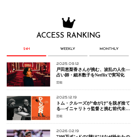
ACCESS RANKING
24H
WEEKLY
MONTHLY
2025.09.12
戸田恵梨香さんが挑む、波乱の人生―
占い師・細木数子をNetflixで実写化
芸能
2025.12.19
トム・クルーズが“命がけ”を脱ぎ捨て
る―イニャリトゥ監督と挑む前代未聞
の大惨事コメディ「DIGGER ディガ
芸能
ー」始動
2026.02.19
7300万ポンドの“賭け”はなぜ外れたの