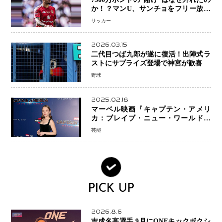
か！？マンU、サンチョをフリー放出
へ・・・補強戦略の転換点に
サッカー
2026.03.15
二代目つば九郎が遂に復活！出陣式ラ
ストにサプライズ登場で神宮が歓喜
野球
2025.02.18
マーベル映画『キャプテン・アメリ
カ：ブレイブ・ニュー・ワールド』
新ブラック・ウィドウ役のシラ・ハー
芸能
スとは！？
PICK UP
2026.8.6
吉成名高選手 9月にONEキックボクシ