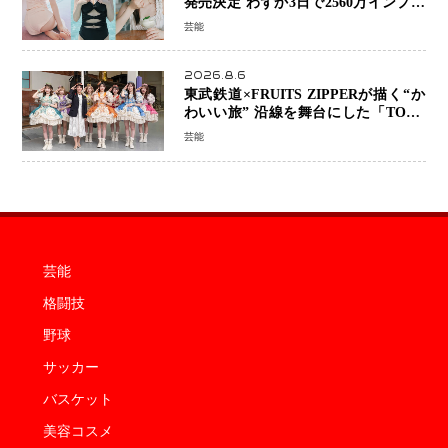
発売決定 わずか3日で2560万インプレ
ッションを記録した話題の美貌を凝縮
芸能
2026.8.6
東武鉄道×FRUITS ZIPPERが描く“か
わいい旅” 沿線を舞台にした「TOBU
KAWAII PROJECT」が開幕
芸能
芸能
格闘技
野球
サッカー
バスケット
美容コスメ