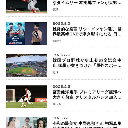
なタイムリー 本拠地ファンが大歓声
笑顔で歓喜
野球
2026.8.6
挑発的な発言 リウ・メンヤン選手 世
界最高峰ONEで浮き彫りになる 日本
キックボクシングが直面する“技術
格闘技
戦”の現在地
2026.8.6
韓国プロ野球が史上初の全試合中
止 猛暑が突きつけた「屋外スポーツ
の限界」 日本発のドーム型施設時代
野球
へ
2026.8.6
冨安健洋選手 プレミアリーグ復帰へ
大きく前進 クリスタルパレス加入目
前 メディカルチェックも通過
サッカー
2026.8.6
令和の爆美女 中野恵那さん 初写真集