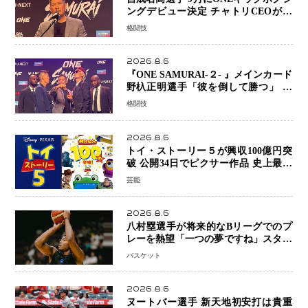
ングデビュー決定 チャトリCEOがサ
プライズ発表 2カ月連続参戦へ
格闘技
2026.8.6
『ONE SAMURAI-２- 』メインカード
野杁正明選手「彼を倒して勝つ」 リ
ウ・メンヤンとの因縁に決着へ 再起
格闘技
を懸けたONEフェザー級トーナメント
初戦
2026.8.6
トイ・ストーリー５が興収100億円突
破 公開34日でピクサー作品 史上最速
日本歴代シリーズ最高更新も目前
芸能
2026.8.6
八村塁選手が将来的なBリーグでのプ
レーを熱望「一つの夢ですね」スター
帰還がリーグ価値を押し上げる可能性
バスケット
2026.8.6
ヌートバー選手 新天地初安打は貴重