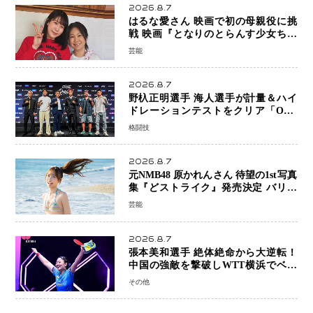
2026.8.7
はるな愛さん 映画で初の母親役に挑
戦 映画『となりのとらんす少女ちゃ
ん』11月7日公開 未来の自分との対話
芸能
を描く注目作
2026.8.7
野杁正明選手 海人選手が計量＆ハイ
ドレーションテストをクリア「ONE
SAMURAI 2」決戦へ万全の準備整う
格闘技
2026.8.7
元NMB48 原かれんさん 待望の1st写真
集『どストライク』発売決定 バリで
魅せる25歳の新境地
芸能
2026.8.7
張本美和選手 絶体絶命から大逆転！
中国の強敵を撃破しWTT横浜でベス
ト8進出
その他