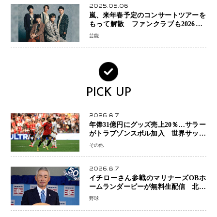
2025.05.06
嵐、来年春予定のコンサートツアーを
もって解散 ファンクラブも2026年5
月末で活動終了
芸能
PICK UP
2026.8.7
年俸31億円にグッズ売上20％…サラー
がトラブゾンスポル加入 世界サッカ
ーは「五大リーグ一強」から新時代へ
その他
2026.8.7
イチローさん参戦のマリナーズOBホ
ームランダービーが無料生配信 北米
ならではの“魅せる興行”に世界が注目
野球