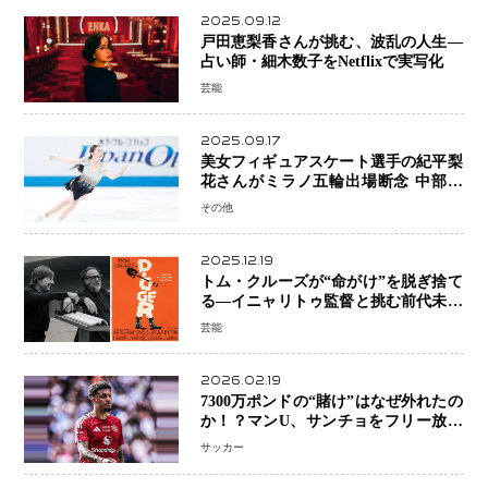
2025.09.12
戸田恵梨香さんが挑む、波乱の人生―
占い師・細木数子をNetflixで実写化
芸能
2025.09.17
美女フィギュアスケート選手の紀平梨
花さんがミラノ五輪出場断念 中部選
手権欠場を発表「安全最優先の判断」
その他
2025.12.19
トム・クルーズが“命がけ”を脱ぎ捨て
る―イニャリトゥ監督と挑む前代未聞
の大惨事コメディ「DIGGER ディガ
芸能
ー」始動
2026.02.19
7300万ポンドの“賭け”はなぜ外れたの
か！？マンU、サンチョをフリー放出
へ・・・補強戦略の転換点に
サッカー