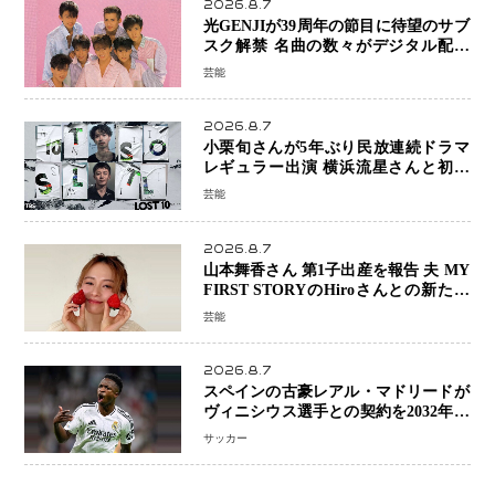
2026.8.7
光GENJIが39周年の節目に待望のサブ
スク解禁 名曲の数々がデジタル配信
へ 40周年へ向け1年間で全作品を順次
芸能
公開
2026.8.7
小栗旬さんが5年ぶり民放連続ドラマ
レギュラー出演 横浜流星さんと初共
演『LOST10』で異色バディ結成
芸能
2026.8.7
山本舞香さん 第1子出産を報告 夫 MY
FIRST STORYのHiroさんとの新たな
家族生活「母子ともに健康」
芸能
2026.8.7
スペインの古豪レアル・マドリードが
ヴィニシウス選手との契約を2032年ま
で延長 長期交渉が決着 年俸は約43億
サッカー
円と現地報道