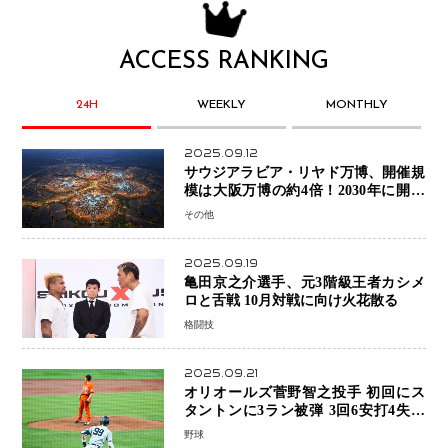
ACCESS RANKING
24H
WEEKLY
MONTHLY
2025.09.12
サウジアラビア・リヤド万博、開催規
模は大阪万博の約4倍！2030年に開幕
予定
その他
2025.09.19
亀田京之介選手、元3階級王者カシメ
ロと舌戦 10月対戦に向け火花散る
格闘技
2025.09.21
オリオールズ菅野智之投手 初回にス
タントンに3ラン被弾 3回6安打4失点
で降板
野球