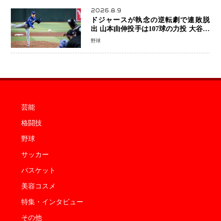
2026.8.9
ドジャースが執念の逆転劇で連敗脱
出 山本由伸投手は107球の力投 大谷翔
平選手が延長10回に勝利を呼び込む一
野球
打！
芸能
格闘技
野球
サッカー
バスケット
美容コスメ
特集・インタビュー
その他