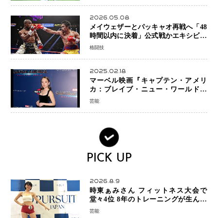
2026.05.08
メイウェザーとパッキャオ再戦へ「48
時間以内に決着」公式戦かエキシビシ
ョンか混迷続く
格闘技
2025.02.18
マーベル映画『キャプテン・アメリ
カ：ブレイブ・ニュー・ワールド』
新ブラック・ウィドウ役のシラ・ハー
芸能
スとは！？
PICK UP
2026.8.9
時東ぁみさん フィットネス大会で
堂々4位 8年のトレーニングが生んだ
健康美「4位になってホッとしていま
芸能
す」