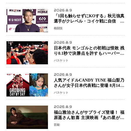
2026.8.9
「1回も触らせずにKOする」秋元強真
選手がクレベル・コイケ戦に自信 青
木真也と2カ月の寝技対策「引き込ま
格闘技
れても大丈夫」
2026.8.9
日本代表 モンゴルとの初戦は惜敗 残
り0.1秒で決勝点を許すもハーパージ
ュニア15得点 カーク18得点と存在感
バスケット
2026.8.9
人気アイドルCANDY TUNE 福山梨乃
さんが女子日本代表戦に登場 8月14日
「三井不動産カップ」でスペシャルゲ
バスケット
スト 大のバスケ好きとして魅力を発
信
2026.8.9
福山雅治さんがサプライズ登場！ 福
原遥さん歓喜 主演映画『あの星が降
る丘で、君とまた出会いたい。』舞台
芸能
あいさつ