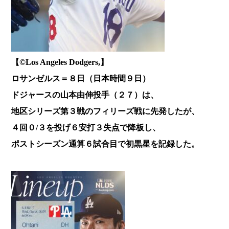
【©️Los Angeles Dodgers,】
ロサンゼルス＝８日（日本時間９日）
ドジャースの山本由伸投手（２７）は、
地区シリーズ第３戦のフィリーズ戦に先発したが、
４回０/３を投げ６安打３失点で降板し、
ポストシーズン通算６試合目で
初黒星を記録した。