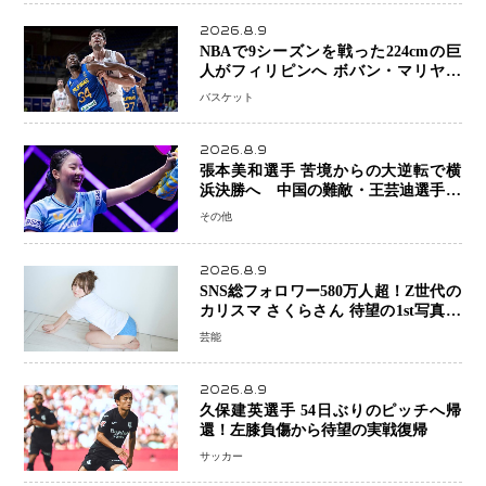
2026.8.9
NBAで9シーズンを戦った224cmの巨
人がフィリピンへ ボバン・マリヤノ
ビッチ ジョーンズカップで新たな挑
バスケット
戦
2026.8.9
張本美和選手 苦境からの大逆転で横
浜決勝へ 中国の難敵・王芸迪選手を
撃破「ここからまた行くぞ」兄・智和
その他
選手との兄妹Vにも期待
2026.8.9
SNS総フォロワー580万人超！Z世代の
カリスマ さくらさん 待望の1st写真集
が11月5日発売決定 沖縄で“今しか残
芸能
せない姿”を撮影
2026.8.9
久保建英選手 54日ぶりのピッチへ帰
還！左膝負傷から待望の実戦復帰
サッカー