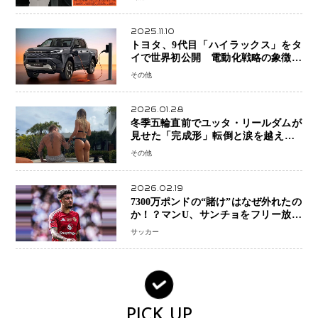
ー」始動
2025.11.10
トヨタ、9代目「ハイラックス」をタ
イで世界初公開 電動化戦略の象徴と
なるBEVモデルを初設定
その他
2026.01.28
冬季五輪直前でユッタ・リールダムが
見せた「完成形」転倒と涙を越えて─
ミラノで金を狙うオランダ女王の現在
その他
地
2026.02.19
7300万ポンドの“賭け”はなぜ外れたの
か！？マンU、サンチョをフリー放出
へ・・・補強戦略の転換点に
サッカー
PICK UP