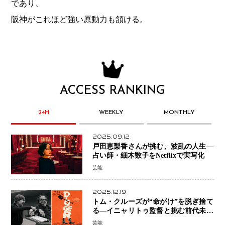
であり、
阪神がこれほど強い原動力も頷ける。
ACCESS RANKING
24H
WEEKLY
MONTHLY
2025.09.12
戸田恵梨香さんが挑む、波乱の人生―
占い師・細木数子をNetflixで実写化
芸能
2025.12.19
トム・クルーズが“命がけ”を脱ぎ捨て
る―イニャリトゥ監督と挑む前代未聞
の大惨事コメディ「DIGGER ディガ
芸能