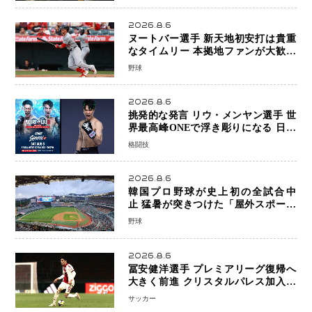
2026.8.6
ヌートバー選手 新天地初安打は貴重
なタイムリー 本拠地ファンが大歓声
笑顔で歓喜
野球
2026.8.6
挑発的な発言 リウ・メンヤン選手 世
界最高峰ONEで浮き彫りになる 日本
キックボクシングが直面する“技術
格闘技
戦”の現在地
2026.8.6
韓国プロ野球が史上初の全試合中
止 猛暑が突きつけた「屋外スポーツ
の限界」 日本発のドーム型施設時代
野球
へ
2026.8.6
冨安健洋選手 プレミアリーグ復帰へ
大きく前進 クリスタルパレス加入目
前 メディカルチェックも通過
サッカー