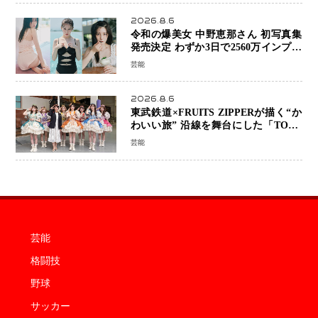
2026.8.6
令和の爆美女 中野恵那さん 初写真集
発売決定 わずか3日で2560万インプレ
ッションを記録した話題の美貌を凝縮
芸能
2026.8.6
東武鉄道×FRUITS ZIPPERが描く“か
わいい旅” 沿線を舞台にした「TOBU
KAWAII PROJECT」が開幕
芸能
芸能
格闘技
野球
サッカー