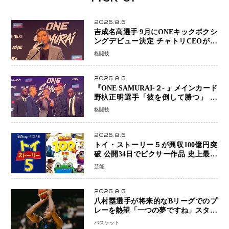
2026.8.6
吉成名高選手 9月にONEキックボクシ
ングデビュー決定 チャトリCEOがサ
プライズ発表 2カ月連続参戦へ
格闘技
2026.8.6
『ONE SAMURAI-２- 』メインカード
野杁正明選手「彼を倒して勝つ」 リ
ウ・メンヤンとの因縁に決着へ 再起
格闘技
を懸けたONEフェザー級トーナメント
初戦
2026.8.6
トイ・ストーリー５が興収100億円突
破 公開34日でピクサー作品 史上最速
日本歴代シリーズ最高更新も目前
芸能
2026.8.6
八村塁選手が将来的なBリーグでのプ
レーを熱望「一つの夢ですね」スター
帰還がリーグ価値を押し上げる可能性
バスケット