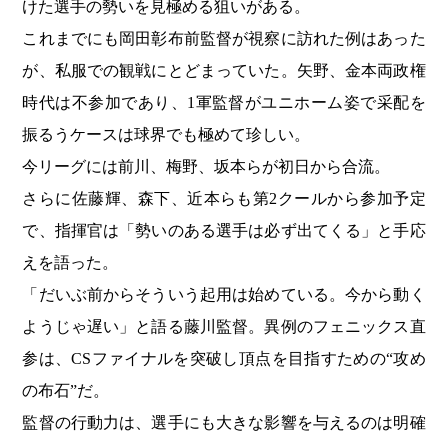
けた選手の勢いを見極める狙いがある。
これまでにも岡田彰布前監督が視察に訪れた例はあった
が、私服での観戦にとどまっていた。矢野、金本両政権
時代は不参加であり、1軍監督がユニホーム姿で采配を
振るうケースは球界でも極めて珍しい。
今リーグには前川、梅野、坂本らが初日から合流。
さらに佐藤輝、森下、近本らも第2クールから参加予定
で、指揮官は「勢いのある選手は必ず出てくる」と手応
えを語った。
「だいぶ前からそういう起用は始めている。今から動く
ようじゃ遅い」と語る藤川監督。異例のフェニックス直
参は、CSファイナルを突破し頂点を目指すための“攻め
の布石”だ。
監督の行動力は、選手にも大きな影響を与えるのは明確