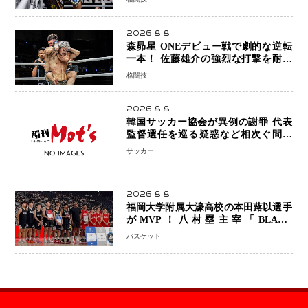
めに750万円を使いたい」
2026.8.8
森昴星 ONEデビュー戦で劇的な逆転
一本！ 佐藤雄介の強烈な打撃を耐え
抜き、リアネイキッドチョークで勝利
格闘技
2026.8.8
韓国サッカー協会が異例の謝罪 代表
監督選任を巡る疑惑など相次ぐ問題
「組織の刷新」誓う
サッカー
2026.8.8
福岡大学附属大濠高校の本田蕗以選手
がMVP！八村塁主宰「BLACK
SAMURAI SUMMIT 2026」で存在
バスケット
感 NBAへの夢へ大きな一歩「自信に
なった」