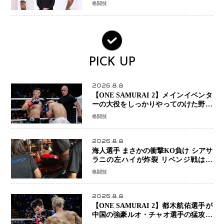
格闘技
PICK UP
2026.8.8
【ONE SAMURAI 2】メインイベンタ
ーの大役をしっかりやってのけた野杁
正明が衝撃のリベンジ！ リウ・メン
格闘技
ヤンを1R・2分59秒KO、左カウンタ
ーで完全決着
2026.8.8
海人選手 まさかの衝撃KO負け シアサ
ラニの左ハイが炸裂 リベンジ戦は一
瞬で決着
格闘技
2026.8.8
【ONE SAMURAI 2】都木航佑選手が
中国の強豪ルオ・チャオ選手の猛攻を
受けながらも的確な攻撃で応戦 最後