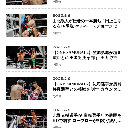
格闘技
まで打ち合うも判定でチャオに軍配
2026.8.8
山北渓人が圧巻の一本勝ち！田上こゆ
るを1R撃破 ケルベロスチョークで存
在感を示す
格闘技
2026.8.8
【ONE SAMURAI 2】笠原弘希が塩川
琉斗との王者対決を制す 圧力で主導
権を握り判定勝利
格闘技
2026.8.8
【ONE SAMURAI 2】礼司選手が奥村
将真選手との接戦を制す カウンター
と正確な打撃で判定勝利
その他
2026.8.8
北野克樹選手が 嵐舞選手との激闘を
KOで制す ローブローが相次ぐ波乱の
展開…涙の勝利「生まれてくる娘のた
格闘技