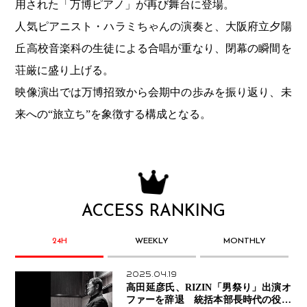
用された「万博ピアノ」が再び舞台に登場。
人気ピアニスト・ハラミちゃんの演奏と、大阪府立夕陽
丘高校音楽科の生徒による合唱が重なり、閉幕の瞬間を
荘厳に盛り上げる。
映像演出では万博招致から会期中の歩みを振り返り、未
来への“旅立ち”を象徴する構成となる。
ACCESS RANKING
24H
WEEKLY
MONTHLY
2025.04.19
高田延彦氏、RIZIN「男祭り」出演オ
ファーを辞退 統括本部長時代の役目