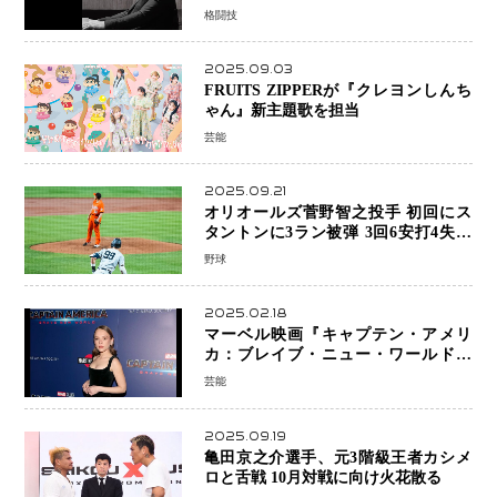
「すでに終えています」と明言
格闘技
2025.09.03
FRUITS ZIPPERが『クレヨンしんち
ゃん』新主題歌を担当
芸能
2025.09.21
オリオールズ菅野智之投手 初回にス
タントンに3ラン被弾 3回6安打4失点
で降板
野球
2025.02.18
マーベル映画『キャプテン・アメリ
カ：ブレイブ・ニュー・ワールド』
新ブラック・ウィドウ役のシラ・ハー
芸能
スとは！？
2025.09.19
亀田京之介選手、元3階級王者カシメ
ロと舌戦 10月対戦に向け火花散る