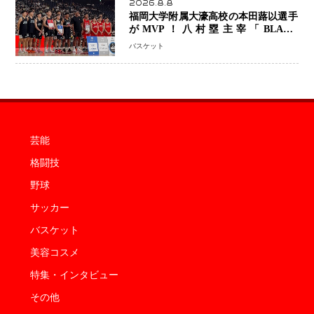
2026.8.8
福岡大学附属大濠高校の本田蕗以選手
がMVP！八村塁主宰「BLACK
SAMURAI SUMMIT 2026」で存在
バスケット
感 NBAへの夢へ大きな一歩「自信に
なった」
芸能
格闘技
野球
サッカー
バスケット
美容コスメ
特集・インタビュー
その他