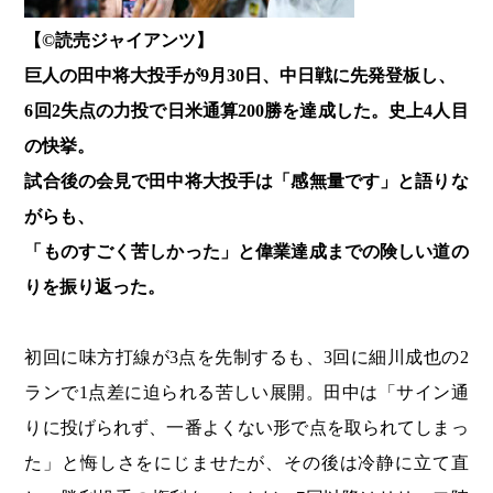
【©️読売ジャイアンツ】
巨人の田中将大投手が9月30日、中日戦に先発登板し、
6回2失点の力投で日米通算200勝を達成した。
史上4人目
の快挙。
試合後の会見で田中将大投手は「感無量です」と語りな
がらも、
「ものすごく苦しかった」と偉業達成までの険しい道の
りを振り返った。
初回に味方打線が3点を先制するも、3回に細川成也の2
ランで1点差に迫られる苦しい展開。田中は「サイン通
りに投げられず、一番よくない形で点を取られてしまっ
た」と悔しさをにじませたが、その後は冷静に立て直