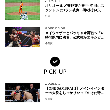
2025.09.21
オリオールズ菅野智之投手 初回にス
タントンに3ラン被弾 3回6安打4失点
で降板
野球
2026.05.08
メイウェザーとパッキャオ再戦へ「48
時間以内に決着」公式戦かエキシビシ
ョンか混迷続く
格闘技
PICK UP
2026.8.8
【ONE SAMURAI 2】メインイベンタ
ーの大役をしっかりやってのけた野杁
正明が衝撃のリベンジ！ リウ・メン
格闘技
ヤンを1R・2分59秒KO、左カウンタ
ーで完全決着