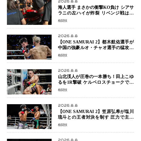
2026.8.8
海人選手 まさかの衝撃KO負け シアサ
ラニの左ハイが炸裂 リベンジ戦は一
瞬で決着
格闘技
2026.8.8
【ONE SAMURAI 2】都木航佑選手が
中国の強豪ルオ・チャオ選手の猛攻を
受けながらも的確な攻撃で応戦 最後
格闘技
まで打ち合うも判定でチャオに軍配
2026.8.8
山北渓人が圧巻の一本勝ち！田上こゆ
るを1R撃破 ケルベロスチョークで存
在感を示す
格闘技
2026.8.8
【ONE SAMURAI 2】笠原弘希が塩川
琉斗との王者対決を制す 圧力で主導
権を握り判定勝利
格闘技
2026.8.8