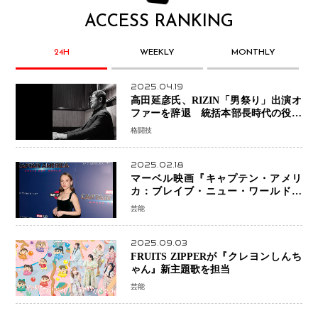
ACCESS RANKING
24H
WEEKLY
MONTHLY
2025.04.19
高田延彦氏、RIZIN「男祭り」出演オ
ファーを辞退 統括本部長時代の役目
「すでに終えています」と明言
格闘技
2025.02.18
マーベル映画『キャプテン・アメリ
カ：ブレイブ・ニュー・ワールド』
新ブラック・ウィドウ役のシラ・ハー
芸能
スとは！？
2025.09.03
FRUITS ZIPPERが『クレヨンしんち
ゃん』新主題歌を担当
芸能