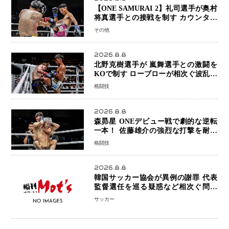
【ONE SAMURAI 2】礼司選手が奥村
将真選手との接戦を制す カウンター
と正確な打撃で判定勝利
その他
2026.8.8
北野克樹選手が 嵐舞選手との激闘を
KOで制す ローブローが相次ぐ波乱の
展開…涙の勝利「生まれてくる娘のた
格闘技
めに750万円を使いたい」
2026.8.8
森昴星 ONEデビュー戦で劇的な逆転
一本！ 佐藤雄介の強烈な打撃を耐え
抜き、リアネイキッドチョークで勝利
格闘技
2026.8.8
韓国サッカー協会が異例の謝罪 代表
監督選任を巡る疑惑など相次ぐ問題
「組織の刷新」誓う
サッカー