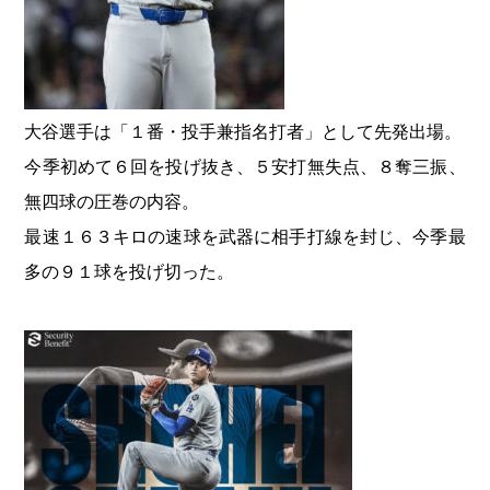
大谷選手は「１番・投手兼指名打者」として先発出場。
今季初めて６回を投げ抜き、５安打無失点、８奪三振、
無四球の圧巻の内容。
最速１６３キロの速球を武器に相手打線を封じ、今季最
多の９１球を投げ切った。