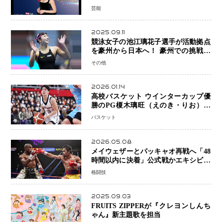
新ブラック・ウィドウ役のシラ・ハー
芸能
スとは！？
2025.09.11
競泳女子の池江璃花子選手が活動拠点
を豪州から日本へ！ 豪州での挑戦を
糧に、28年ロサンゼルス五輪へ再始動
その他
2026.01.14
高校バスケット ウインターカップ優
勝のPG榎木璃旺（えのき・りお）が
プロの現場へ―。
バスケット
2026.05.08
メイウェザーとパッキャオ再戦へ「48
時間以内に決着」公式戦かエキシビシ
ョンか混迷続く
格闘技
2025.09.03
FRUITS ZIPPERが『クレヨンしんち
ゃん』新主題歌を担当