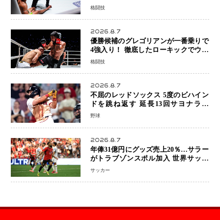
「アクシデント」でも消えない危険信
格闘技
号
2026.8.7
優勝候補のグレゴリアンが一番乗りで
4強入り！ 徹底したローキックでウス
ビャンを攻略、判定勝利
格闘技
2026.8.7
不屈のレッドソックス 5度のビハイン
ドを跳ね返す 延長13回サヨナラ勝
ち 吉田正尚選手も2安打1打点で貢献 4
野球
得点以上は驚異の28連勝
2026.8.7
年俸31億円にグッズ売上20％…サラー
がトラブゾンスポル加入 世界サッカ
ーは「五大リーグ一強」から新時代へ
サッカー