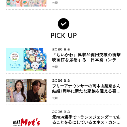
芸能
PICK UP
2026.8.8
『ちいかわ』興収50億円突破の衝撃
映画館を席巻する「日本発コンテン
ツ」の強さ スパイダーマン、モアナ
芸能
ら世界級作品と並ぶ存在感
2026.8.8
フリーアナウンサーの高木由梨奈さん
結婚2周年に新たな家族を迎える喜び
を報告 夫・岸田タツヤさんと連名
芸能
「夫婦ともに幸せに感じています」
2026.8.8
元NBA選手でトランスジェンダーであ
ることを公にしているエネス・カンタ