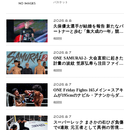
ーがWNBAドラフト参戦を表明「参加
バスケット
資格を満たしている」異例の挑戦、そ
の背景に女子スポーツを巡る議論
2026.8.8
久保優太選手が結婚を報告 新たなパ
ートナーと歩む「集大成の一年」競技
生活を支える存在に感謝
格闘技
2026.8.7
ONE SAMURAI-2- 大会直前に起きた
計量の波紋 笠原弘希ら注目ファイタ
ーは契約体重で決戦へ、山本歩夢と平
格闘技
山諒選手戦は中止に
2026.8.7
ONE Friday Fights 165メイン＝スアキ
ムが195cmのナビル・アナンからダウ
ン奪取！猛反撃を耐え抜き判定勝利、
格闘技
8連勝を達成
2026.8.7
スーパーレック まさかの右ひざ負傷
で4連敗 元王者として異例の苦境…