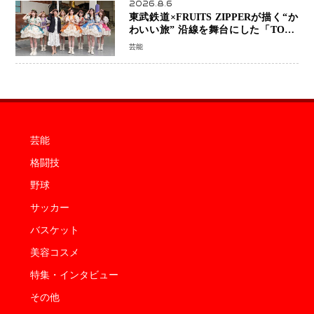
2026.8.6
東武鉄道×FRUITS ZIPPERが描く“か
わいい旅” 沿線を舞台にした「TOBU
KAWAII PROJECT」が開幕
芸能
芸能
格闘技
野球
サッカー
バスケット
美容コスメ
特集・インタビュー
その他