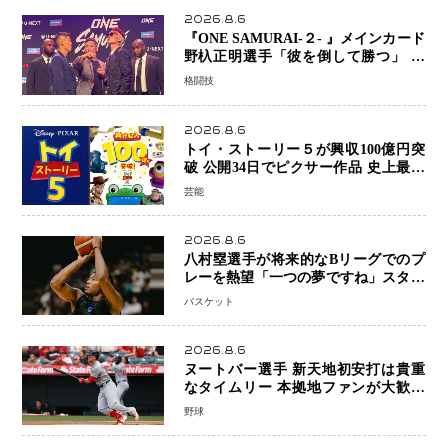
2026.8.6
『ONE SAMURAI-２- 』メインカード
野杁正明選手「彼を倒して勝つ」 リ
ウ・メンヤンとの因縁に決着へ 再起
格闘技
を懸けたONEフェザー級トーナメント
初戦
2026.8.6
トイ・ストーリー５が興収100億円突
破 公開34日でピクサー作品 史上最速
日本歴代シリーズ最高更新も目前
芸能
2026.8.6
八村塁選手が将来的なBリーグでのプ
レーを熱望「一つの夢ですね」スター
帰還がリーグ価値を押し上げる可能性
バスケット
2026.8.6
ヌートバー選手 新天地初安打は貴重
なタイムリー 本拠地ファンが大歓声
笑顔で歓喜
野球