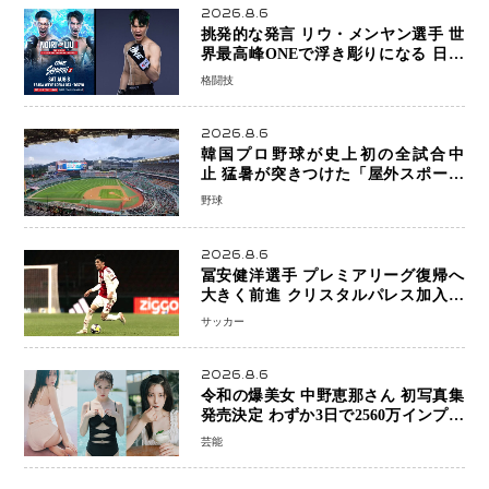
2026.8.6
挑発的な発言 リウ・メンヤン選手 世
界最高峰ONEで浮き彫りになる 日本
キックボクシングが直面する“技術
格闘技
戦”の現在地
2026.8.6
韓国プロ野球が史上初の全試合中
止 猛暑が突きつけた「屋外スポーツ
の限界」 日本発のドーム型施設時代
野球
へ
2026.8.6
冨安健洋選手 プレミアリーグ復帰へ
大きく前進 クリスタルパレス加入目
前 メディカルチェックも通過
サッカー
2026.8.6
令和の爆美女 中野恵那さん 初写真集
発売決定 わずか3日で2560万インプレ
ッションを記録した話題の美貌を凝縮
芸能