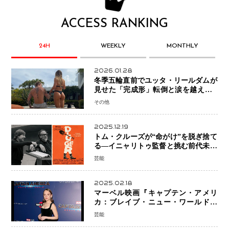
ACCESS RANKING
24H
WEEKLY
MONTHLY
2026.01.28
冬季五輪直前でユッタ・リールダムが
見せた「完成形」転倒と涙を越えて─
ミラノで金を狙うオランダ女王の現在
その他
地
2025.12.19
トム・クルーズが“命がけ”を脱ぎ捨て
る―イニャリトゥ監督と挑む前代未聞
の大惨事コメディ「DIGGER ディガ
芸能
ー」始動
2025.02.18
マーベル映画『キャプテン・アメリ
カ：ブレイブ・ニュー・ワールド』
新ブラック・ウィドウ役のシラ・ハー
芸能
スとは！？