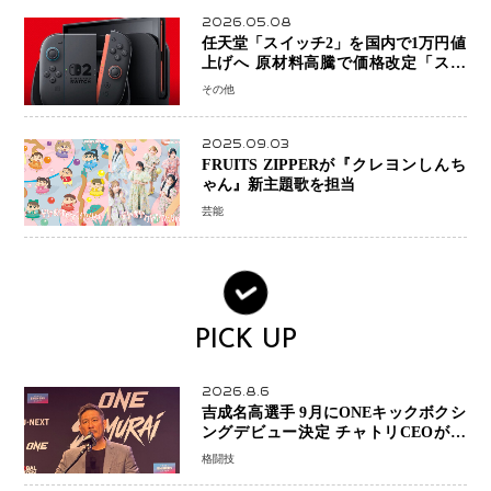
2026.05.08
任天堂「スイッチ2」を国内で1万円値
上げへ 原材料高騰で価格改定「スイ
ッチオンライン」も引き上げ
その他
2025.09.03
FRUITS ZIPPERが『クレヨンしんち
ゃん』新主題歌を担当
芸能
PICK UP
2026.8.6
吉成名高選手 9月にONEキックボクシ
ングデビュー決定 チャトリCEOがサ
プライズ発表 2カ月連続参戦へ
格闘技