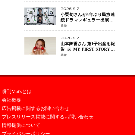
年へ向け1年間で全作品を順
次公開
2026.8.7
小栗旬さんが5年ぶり民放連
続ドラマレギュラー出演 横
浜流星さんと初共演
芸能
『LOST10』で異色バディ結
成
2026.8.7
山本舞香さん 第1子出産を報
告 夫 MY FIRST STORYの
Hiroさんとの新たな家族生
芸能
活「母子ともに健康」
瞬刊Mot'sとは
会社概要
広告掲載に関するお問い合わせ
プレスリリース掲載に関するお問い合わせ
情報提供について
プライバシーポリシー