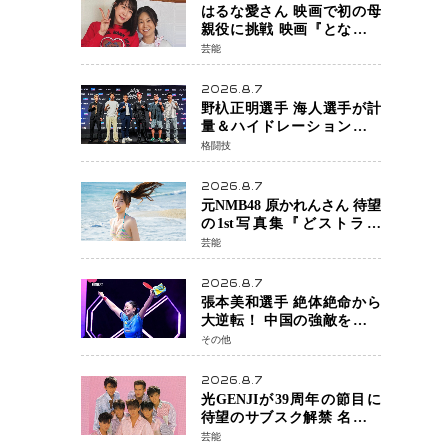
はるな愛さん 映画で初の母
親役に挑戦 映画『となりの
とらんす少女ちゃん』11月7
芸能
日公開 未来の自分との対話
を描く注目作
2026.8.7
野杁正明選手 海人選手が計
量＆ハイドレーションテス
トをクリア「ONE
格闘技
SAMURAI 2」決戦へ万全の
準備整う
2026.8.7
元NMB48 原かれんさん 待望
の1st写真集『どストライ
ク』発売決定 バリで魅せる
芸能
25歳の新境地
2026.8.7
張本美和選手 絶体絶命から
大逆転！ 中国の強敵を撃破
しWTT横浜でベスト8進出
その他
2026.8.7
光GENJIが39周年の節目に
待望のサブスク解禁 名曲の
数々がデジタル配信へ 40周
芸能