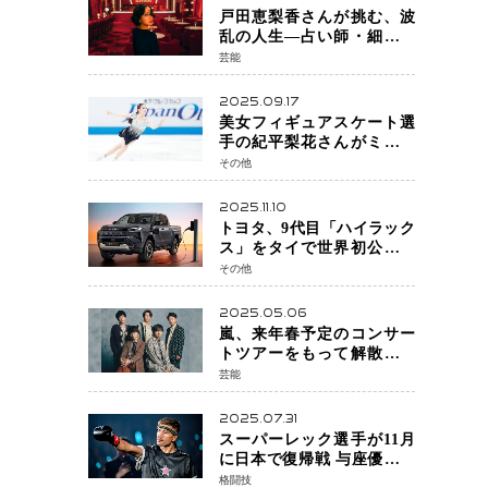
戸田恵梨香さんが挑む、波
乱の人生―占い師・細木数
子をNetflixで実写化
芸能
2025.09.17
美女フィギュアスケート選
手の紀平梨花さんがミラノ
五輪出場断念 中部選手権欠
その他
場を発表「安全最優先の判
断」
2025.11.10
トヨタ、9代目「ハイラック
ス」をタイで世界初公開
電動化戦略の象徴となる
その他
BEVモデルを初設定
2025.05.06
嵐、来年春予定のコンサー
トツアーをもって解散 フ
ァンクラブも2026年5月末で
芸能
活動終了
2025.07.31
スーパーレック選手が11月
に日本で復帰戦 与座優貴選
手との激突に「すべての技
格闘技