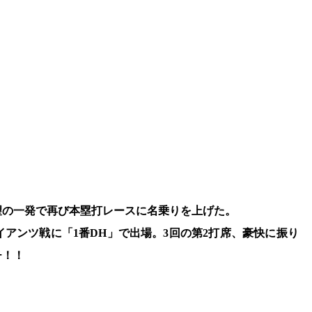
望の一発で再び本塁打レースに名乗りを上げた。
イアンツ戦に「1番DH」で出場。3回の第2打席、豪快に振り
チ！！