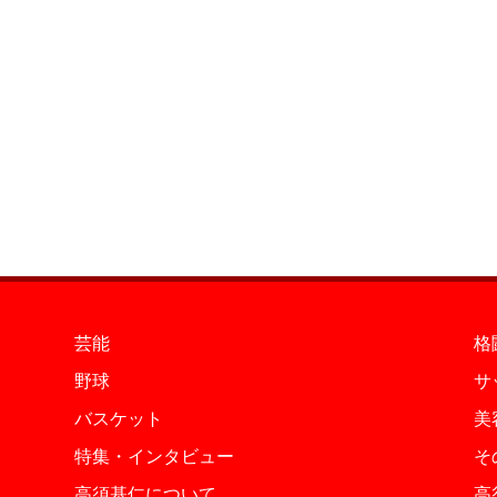
芸能
格
野球
サ
バスケット
美
特集・インタビュー
そ
高須基仁について
高