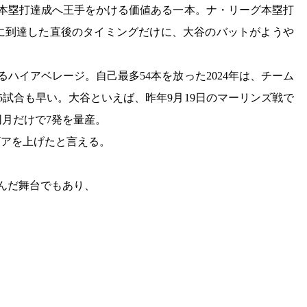
0本塁打達成へ王手をかける価値ある一本。ナ・リーグ本塁打
号に到達した直後のタイミングだけに、大谷のバットがようや
るハイアベレージ。自己最多54本を放った2024年は、チーム
は5試合も早い。大谷といえば、昨年9月19日のマーリンズ戦で
同月だけで7発を量産。
ギアを上げたと言える。
んだ舞台でもあり、