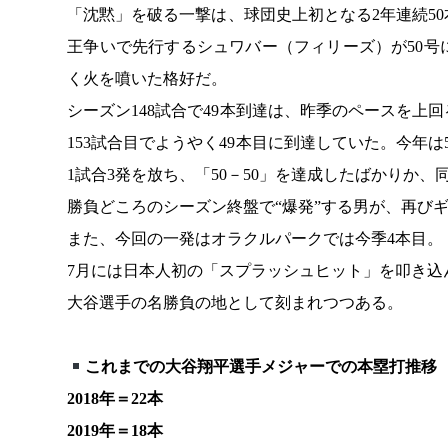
「沈黙」を破る一撃は、球団史上初となる2年連続5
王争いで先行するシュワバー（フィリーズ）が50
く火を噴いた格好だ。
シーズン148試合で49本到達は、昨季のペースを上回
153試合目でようやく49本目に到達していた。今年
1試合3発を放ち、「50－50」を達成したばかりか、
勝負どころのシーズン終盤で“爆発”する男が、再び
また、今回の一発はオラクルパークでは今季4本目。
7月には日本人初の「スプラッシュヒット」を叩き込
大谷選手の名勝負の地として刻まれつつある。
これまでの大谷翔平選手メジャーでの本塁打推移
2018年＝22本
2019年＝18本