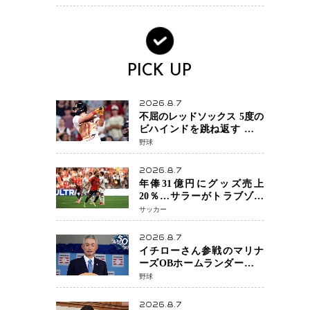
術を見せたい」
PICK UP
2026.8.7
不屈のレッドソックス 5度の
ビハインドを跳ね返す 延長
13回サヨナラ勝ち 吉田正尚
野球
選手も2安打1打点で貢献 4得
点以上は驚異の28連勝
2026.8.7
年俸31億円にグッズ売上
20％…サラーがトラブゾン
スポル加入 世界サッカーは
サッカー
「五大リーグ一強」から新
時代へ
2026.8.7
イチローさん参戦のマリナ
ーズOBホームランダービー
が無料生配信 北米ならで
野球
はの“魅せる興行”に世界が
注目
2026.8.7