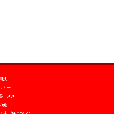
闘技
ッカー
容コスメ
の他
須基一朗について