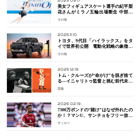
2025.09.17
美女フィギュアスケート選手の紀平梨
花さんがミラノ五輪出場断念 中部選
手権欠場を発表「安全最優先の判断」
その他
2025.11.10
トヨタ、9代目「ハイラックス」をタ
イで世界初公開 電動化戦略の象徴と
なるBEVモデルを初設定
その他
2025.12.19
トム・クルーズが“命がけ”を脱ぎ捨て
る―イニャリトゥ監督と挑む前代未聞
の大惨事コメディ「DIGGER ディガ
芸能
ー」始動
2026.02.19
7300万ポンドの“賭け”はなぜ外れたの
か！？マンU、サンチョをフリー放出
へ・・・補強戦略の転換点に
サッカー