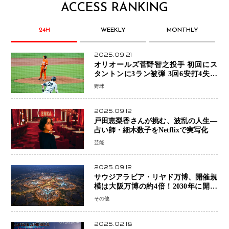
ACCESS RANKING
24H
WEEKLY
MONTHLY
2025.09.21
オリオールズ菅野智之投手 初回にス
タントンに3ラン被弾 3回6安打4失点
で降板
野球
2025.09.12
戸田恵梨香さんが挑む、波乱の人生―
占い師・細木数子をNetflixで実写化
芸能
2025.09.12
サウジアラビア・リヤド万博、開催規
模は大阪万博の約4倍！2030年に開幕
予定
その他
2025.02.18