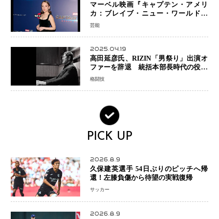
マーベル映画『キャプテン・アメリ
カ：ブレイブ・ニュー・ワールド』
新ブラック・ウィドウ役のシラ・ハー
芸能
スとは！？
2025.04.19
高田延彦氏、RIZIN「男祭り」出演オ
ファーを辞退 統括本部長時代の役目
「すでに終えています」と明言
格闘技
PICK UP
2026.8.9
久保建英選手 54日ぶりのピッチへ帰
還！左膝負傷から待望の実戦復帰
サッカー
2026.8.9