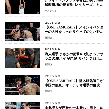
クレイ・トンプソン争奪戦が映すNBA
移籍市場の現在地 レイカーズ、ヒー
トが注目する36歳の名シューターをマ
バスケット
ーベリックスが簡単に手放せない理由
2026.8.8
【ONE SAMURAI 2】メインイベンタ
ーの大役をしっかりやってのけた野杁
正明が衝撃のリベンジ！ リウ・メン
格闘技
ヤンを1R・2分59秒KO、左カウンタ
ーで完全決着
2026.8.8
海人選手 まさかの衝撃KO負け シアサ
ラニの左ハイが炸裂 リベンジ戦は一
瞬で決着
格闘技
2026.8.8
【ONE SAMURAI 2】都木航佑選手が
中国の強豪ルオ・チャオ選手の猛攻を
受けながらも的確な攻撃で応戦 最後
格闘技
まで打ち合うも判定でチャオに軍配
2026.8.8
山北渓人が圧巻の一本勝ち！田上こゆ