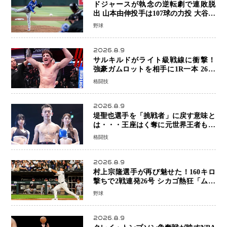
ドジャースが執念の逆転劇で連敗脱
出 山本由伸投手は107球の力投 大谷翔
平選手が延長10回に勝利を呼び込む一
野球
打！
2026.8.9
サルキルドがライト級戦線に衝撃！
強豪ガムロットを相手に1R一本 26歳
の豪州の新星が「トップ戦線」へ名乗
格闘技
り
2026.8.9
堤聖也選手を「挑戦者」に戻す意味と
は・・・王座はく奪に元世界王者も疑
問符 見たいのは井上拓真選手、那須
格闘技
川天心選手との交錯
2026.8.9
村上宗隆選手が再び魅せた！160キロ
撃ちで2戦連発26号 シカゴ熱狂「ムネ
はスターだ」米ファンの人気も急上昇
野球
2026.8.9