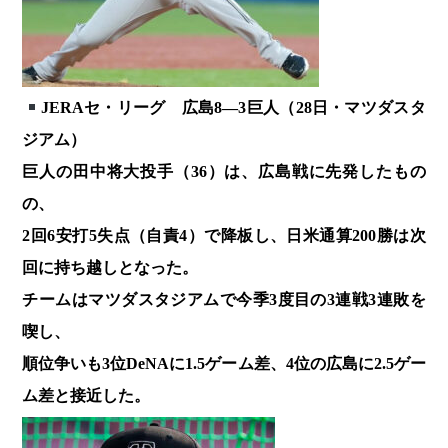
JERAセ・リーグ 広島8―3巨人（28日・マツダスタ
ジアム）
巨人の田中将大投手（36）は、広島戦に先発したもの
の、
2回6安打5失点（自責4）で降板し、日米通算200勝は次
回に持ち越しとなった。
チームはマツダスタジアムで今季3度目の3連戦3連敗を
喫し、
順位争いも3位DeNAに1.5ゲーム差、4位の広島に2.5ゲー
ム差と接近した。