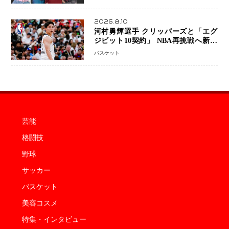
2026.8.10
河村勇輝選手 クリッパーズと「エグ
ジビット10契約」 NBA再挑戦へ新た
な一歩、八村塁選手との共闘にも期待
バスケット
芸能
格闘技
野球
サッカー
バスケット
美容コスメ
特集・インタビュー