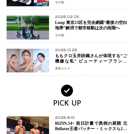
銅、日本勢W表彰台 平野歩夢は7位
その他
2026.02.05
Luup 東京23区を完全網羅“最後の空白
地帯”解消で都市移動は次の段階へ
その他
2026.01.26
ももクロ玉井詩織さんが体現する“ご
機嫌な私” ビューティーブランド
「iYON」が描く新しいスキンケア体
美容コスメ
験
PICK UP
2026.8.10
RIZIN.54= 前日計量で異例の展開 元
Bellator王者パッチー・ミックスら2人