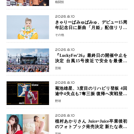
が体重超過…秋元強真―クレベルは両
格闘技
者クリアで決戦へ
2026.8.10
きゃりーぱみゅぱみゅ、デビュー15周
年記念日に新曲「月姫」配信リリー
ス 自身初の主催フェス「PAMYU
その他
FES」も開催
2026.8.10
『LuckyFes’26』最終日の開催中止を
決定 台風15号接近で安全を最優先
「苦渋の判断」
芸能
2026.8.10
菊池雄星、3度目のリハビリ登板 4回
途中4失点も7奪三振 復帰へ実戦登板
を重ねる
野球
2026.8.10
植村あかりさん Juice=Juice卒業後初
のフォトブック発売決定 新たな表現
者としての“今”を凝縮
芸能