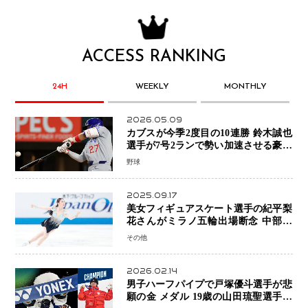
ACCESS RANKING
24H
WEEKLY
MONTHLY
2026.05.09
カブスが今季2度目の10連勝 鈴木誠也
選手が7号2ランで勢い加速させる豪快
アーチ
野球
2025.09.17
美女フィギュアスケート選手の紀平梨
花さんがミラノ五輪出場断念 中部選
手権欠場を発表「安全最優先の判断」
その他
2026.02.14
男子ハーフパイプで戸塚優斗選手が悲
願の金 メダル 19歳の山田琉聖選手が