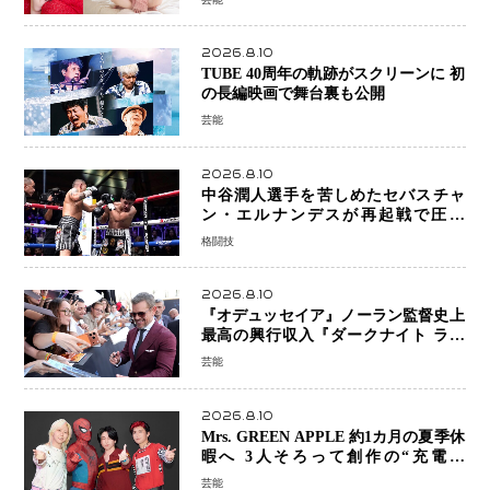
2026.8.10
TUBE 40周年の軌跡がスクリーンに 初
の長編映画で舞台裏も公開
芸能
2026.8.10
中谷潤人選手を苦しめたセバスチャ
ン・エルナンデスが再起戦で圧巻
KO 2回で相手を沈める…次戦は亀田
格闘技
京之介
2026.8.10
『オデュッセイア』ノーラン監督史上
最高の興行収入『ダークナイト ライ
ジング』超え、世界で11億ドル突破
芸能
2026.8.10
Mrs. GREEN APPLE 約1カ月の夏季休
暇へ 3人そろって創作の“充電期
間”「自分らしいインプットを」
芸能