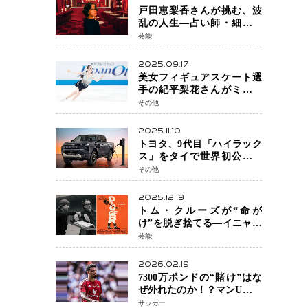
戸田恵梨香さんが挑む、波
乱の人生―占い師・細木数
子をNetflixで実写化
芸能
2025.09.17
美女フィギュアスケート選
手の紀平梨花さんがミラノ
五輪出場断念 中部選手権欠
その他
場を発表「安全最優先の判
断」
2025.11.10
トヨタ、9代目「ハイラック
ス」をタイで世界初公開
電動化戦略の象徴となる
その他
BEVモデルを初設定
2025.12.19
トム・クルーズが“命が
け”を脱ぎ捨てる―イニャリ
トゥ監督と挑む前代未聞の
芸能
大惨事コメディ「DIGGER
ディガー」始動
2026.02.19
7300万ポンドの“賭け”はな
ぜ外れたのか！？マンU、サ
ンチョをフリー放出
サッカー