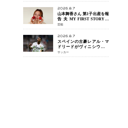
『LOST10』で異色バディ結
成
2026.8.7
山本舞香さん 第1子出産を報
告 夫 MY FIRST STORYの
Hiroさんとの新たな家族生
芸能
活「母子ともに健康」
2026.8.7
スペインの古豪レアル・マ
ドリードがヴィニシウス選
手との契約を2032年まで延
サッカー
長 長期交渉が決着 年俸は約
43億円と現地報道