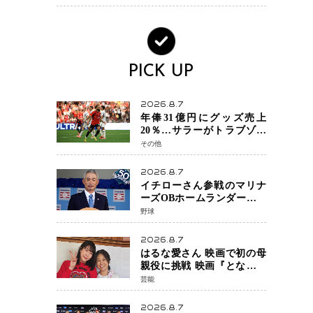
へ・・・補強戦略の転換点
に
PICK UP
2026.8.7
年俸31億円にグッズ売上
20％…サラーがトラブゾン
スポル加入 世界サッカー
その他
は「五大リーグ一強」から
新時代へ
2026.8.7
イチローさん参戦のマリナ
ーズOBホームランダービー
が無料生配信 北米ならで
野球
はの“魅せる興行”に世界が
注目
2026.8.7
はるな愛さん 映画で初の母
親役に挑戦 映画『となりの
とらんす少女ちゃん』11月7
芸能
日公開 未来の自分との対話
を描く注目作
2026.8.7