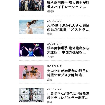
野杁正明選手 海人選手が計
量＆ハイドレーションテス
トをクリア「ONE
格闘技
SAMURAI 2」決戦へ万全の
準備整う
2026.8.7
元NMB48 原かれんさん 待望
の1st写真集『どストライ
ク』発売決定 バリで魅せる
芸能
25歳の新境地
2026.8.7
張本美和選手 絶体絶命から
大逆転！ 中国の強敵を撃破
しWTT横浜でベスト8進出
その他
2026.8.7
光GENJIが39周年の節目に
待望のサブスク解禁 名曲の
数々がデジタル配信へ 40周
芸能
年へ向け1年間で全作品を順
次公開
2026.8.7
小栗旬さんが5年ぶり民放連
続ドラマレギュラー出演 横
浜流星さんと初共演
芸能