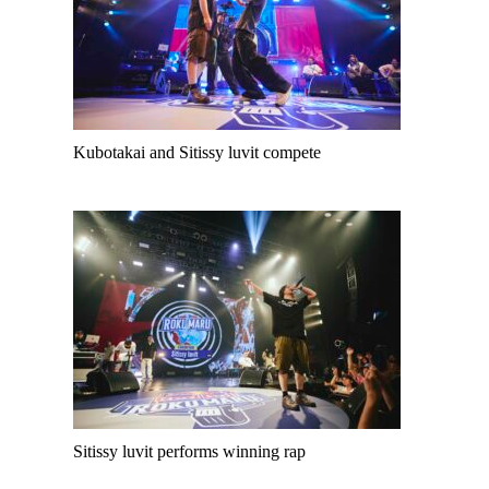
Kubotakai and Sitissy luvit compete
Sitissy luvit performs winning rap