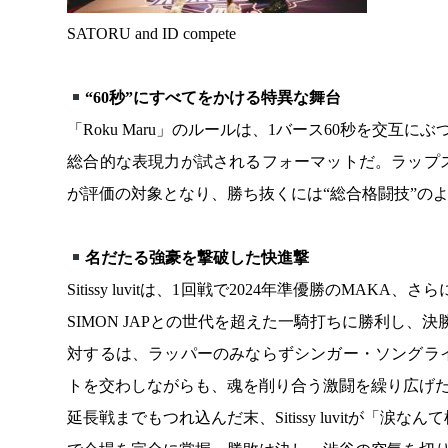
SATORU and ID compete
“60秒”にすべてをかける特異な舞台
「Roku Maru」のルールは、1バース60秒を交互
総合的な表現力が試されるフォーマットだ。ラップ
が評価の対象となり、勝ち抜くには“総合格闘技”の
名だたる強豪を撃破した快進撃
Sitissy luvitは、1回戦で2024年準優勝のMA
SIMON JAPとの世代を超えた一騎打ちに勝利し、
対するは、ラッパーのみならずシンガー・ソングラ
トを交わしながらも、魂を削り合う激闘を繰り広げ
延長戦までもつれ込んだ末、Sitissy luvitが