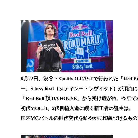
8月22日、渋谷・Spotify O-EASTで行われた「Red
ー、Sitissy luvit（シティシー・ラヴィット）が頂
「Red Bull 韻 DA HOUSE」から受け継がれ、今
初代MOL53、2代目輪入道に続く新王者の誕生は、
国内MCバトルの世代交代を鮮やかに印象づけるもの