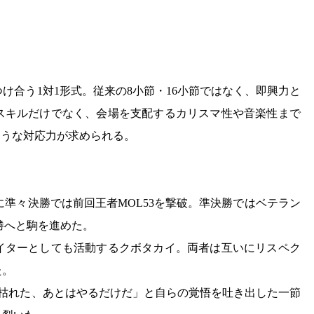
にぶつけ合う1対1形式。従来の8小節・16小節ではなく、即興力と
スキルだけでなく、会場を支配するカリスマ性や音楽性まで
ような対応力が求められる。
KA、さらに準々決勝では前回王者MOL53を撃破。準決勝ではベテラン
決勝へと駒を進めた。
イターとしても活動するクボタカイ。両者は互いにリスペク
た。
「涙なんて枯れた、あとはやるだけだ」と自らの覚悟を吐き出した一節