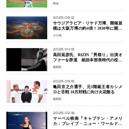
で降板
野球
2025.09.12
サウジアラビア・リヤド万博、開催規
模は大阪万博の約4倍！2030年に開幕
予定
その他
2025.04.19
高田延彦氏、RIZIN「男祭り」出演オ
ファーを辞退 統括本部長時代の役目
「すでに終えています」と明言
格闘技
2025.09.19
亀田京之介選手、元3階級王者カシメ
ロと舌戦 10月対戦に向け火花散る
格闘技
2025.02.18
マーベル映画『キャプテン・アメリ
カ：ブレイブ・ニュー・ワールド』
新ブラック・ウィドウ役のシラ・ハー