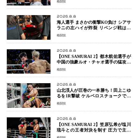
格闘技
ヤンを1R・2分59秒KO、左カウンタ
ーで完全決着
2026.8.8
海人選手 まさかの衝撃KO負け シアサ
ラニの左ハイが炸裂 リベンジ戦は一
瞬で決着
格闘技
2026.8.8
【ONE SAMURAI 2】都木航佑選手が
中国の強豪ルオ・チャオ選手の猛攻を
受けながらも的確な攻撃で応戦 最後
格闘技
まで打ち合うも判定でチャオに軍配
2026.8.8
山北渓人が圧巻の一本勝ち！田上こゆ
るを1R撃破 ケルベロスチョークで存
在感を示す
格闘技
2026.8.8
【ONE SAMURAI 2】笠原弘希が塩川
琉斗との王者対決を制す 圧力で主導
権を握り判定勝利
格闘技