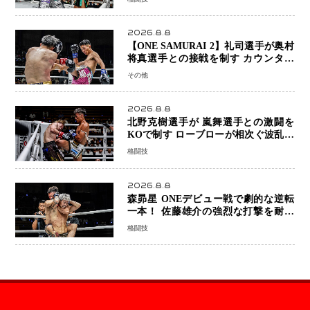
2026.8.8
【ONE SAMURAI 2】礼司選手が奥村
将真選手との接戦を制す カウンター
と正確な打撃で判定勝利
その他
2026.8.8
北野克樹選手が 嵐舞選手との激闘を
KOで制す ローブローが相次ぐ波乱の
展開…涙の勝利「生まれてくる娘のた
格闘技
めに750万円を使いたい」
2026.8.8
森昴星 ONEデビュー戦で劇的な逆転
一本！ 佐藤雄介の強烈な打撃を耐え
抜き、リアネイキッドチョークで勝利
格闘技