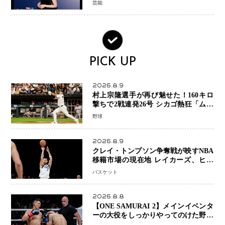
芸能
スとは！？
PICK UP
2026.8.9
村上宗隆選手が再び魅せた！160キロ
撃ちで2戦連発26号 シカゴ熱狂「ムネ
はスターだ」米ファンの人気も急上昇
野球
2026.8.9
クレイ・トンプソン争奪戦が映すNBA
移籍市場の現在地 レイカーズ、ヒー
トが注目する36歳の名シューターをマ
バスケット
ーベリックスが簡単に手放せない理由
2026.8.8
【ONE SAMURAI 2】メインイベンタ
ーの大役をしっかりやってのけた野杁
正明が衝撃のリベンジ！ リウ・メン